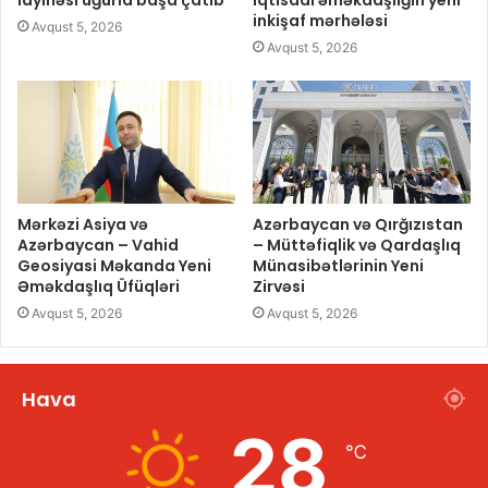
layihəsi uğurla başa çatıb
iqtisadi əməkdaşlığın yeni
inkişaf mərhələsi
Avqust 5, 2026
Avqust 5, 2026
Mərkəzi Asiya və
Azərbaycan və Qırğızıstan
Azərbaycan – Vahid
– Müttəfiqlik və Qardaşlıq
Geosiyasi Məkanda Yeni
Münasibətlərinin Yeni
Əməkdaşlıq Üfüqləri
Zirvəsi
Avqust 5, 2026
Avqust 5, 2026
Hava
28
℃