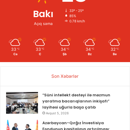
Bakı
33º - 25º
85%
0.78 km/h
Açıq səma
33
33
34
34
32
℃
℃
℃
℃
℃
Ca
C
Şb
Bz
Be
Son Xəbərlər
“Süni intellekt dəstəyi ilə məzmun
yaratma bacarıqlarının inkişafı”
layihəsi uğurla başa çatıb
Avqust 5, 2026
Azərbaycan–Qırğız İnvestisiya
Fondunun kapitalının artırılması: