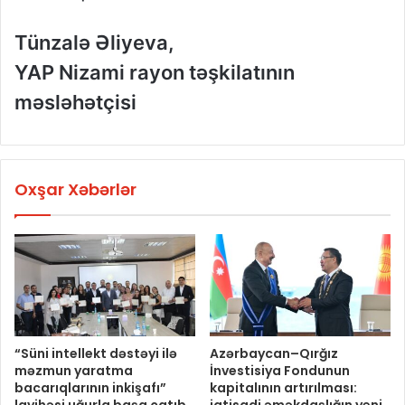
Tünzalə Əliyeva,
YAP Nizami rayon təşkilatının
məsləhətçisi
Oxşar Xəbərlər
“Süni intellekt dəstəyi ilə
Azərbaycan–Qırğız
məzmun yaratma
İnvestisiya Fondunun
bacarıqlarının inkişafı”
kapitalının artırılması: