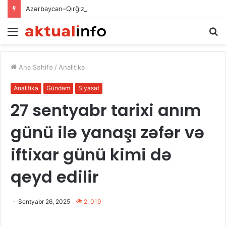
Azərbaycan–Qırğız İnvestisiya Fondunun kapitalının artırılması: iqtisadi əməkdaşlığın yeni inkişaf mərhələsi
Menu
A
Ana Səhifə
/
Analitika
Analitika
Gündəm
Siyasət
27 sentyabr tarixi anım
günü ilə yanaşı zəfər və
iftixar günü kimi də
qeyd edilir
Sentyabr 26, 2025
2. 019