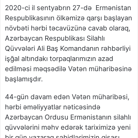
2020-ci il sentyabrın 27-də Ermənistan
Respublikasının ölkəmizə qarşı başlayan
növbəti hərbi təcavüzünə cavab olaraq,
Azərbaycan Respublikası Silahlı
Qüvvələri Ali Baş Komandanın rəhbərliyi
işğal altındakı torpaqlarımızın azad
edilməsi məqsədilə Vətən müharibəsinə
başlamışdır.
44-gün davam edən Vətən müharibəsi,
hərbi əməliyyatlar nəticəsində
Azərbaycan Ordusu Ermənistanın silahlı
qüvvələrini məhv edərək tariximizə yeni
bir gün yazaraq şəhidlərimizin qisası