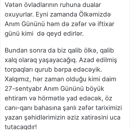
Vətən övladlarının ruhuna dualar
oxuyurlar. Eyni zamanda Ölkəmizdə
Anım Gününü həm də zəfər və iftixar
günü kimi də qeyd edirlər.
Bundan sonra da biz qalib ölkə, qalib
xalq olaraq yaşayacağıq. Azad edilmiş
torpaqları qurub bərpa edəcəyik.
Xalqımız, hər zaman olduğu kimi daim
27-sentyabr Anım Gününü böyük
ehtiram və hörmətlə yad edəcək, öz
canı-qanı bahasına şanlı zəfər tariximizi
yazan şəhidlərimizin əziz xatirəsini uca
tutacaqdır!