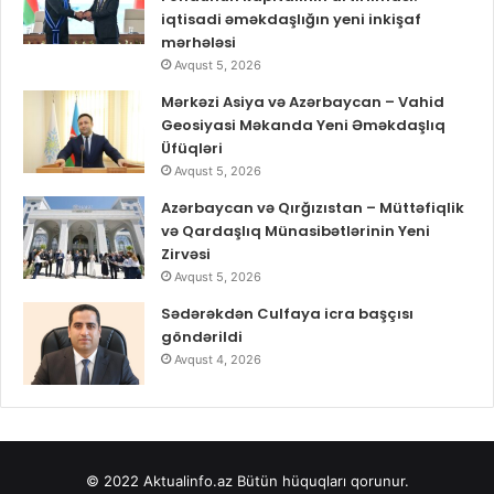
iqtisadi əməkdaşlığın yeni inkişaf
mərhələsi
Avqust 5, 2026
Mərkəzi Asiya və Azərbaycan – Vahid
Geosiyasi Məkanda Yeni Əməkdaşlıq
Üfüqləri
Avqust 5, 2026
Azərbaycan və Qırğızıstan – Müttəfiqlik
və Qardaşlıq Münasibətlərinin Yeni
Zirvəsi
Avqust 5, 2026
Sədərəkdən Culfaya icra başçısı
göndərildi
Avqust 4, 2026
© 2022
Aktualinfo.az
Bütün hüquqları qorunur.