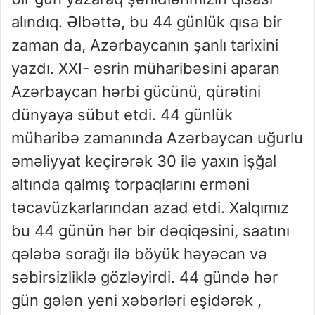
alındıq. Əlbəttə, bu 44 günlük qısa bir
zaman da, Azərbaycanın şanlı tarixini
yazdı. XXI- əsrin müharibəsini aparan
Azərbaycan hərbi gücünü, qürətini
dünyaya sübut etdi. 44 günlük
müharibə zamanında Azərbaycan uğurlu
əməliyyat keçirərək 30 ilə yaxın işğal
altında qalmış torpaqlarını erməni
təcavüzkarlarından azad etdi. Xalqımız
bu 44 günün hər bir dəqiqəsini, saatını
qələbə sorağı ilə böyük həyəcan və
səbirsizliklə gözləyirdi. 44 gündə hər
gün gələn yeni xəbərləri eşidərək ,