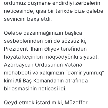
ordumuz düşmənə endirdiyi zərbələrin
nəticəsində, qısa bir tarixdə bizə qələbə
sevincini bəxş etdi.
Qələbə qazanmağımızın başlıca
səsbəblərindən biri də sözsüz ki,
Prezident İlham Əliyev tərəfindən
həyata keçirilən məqsədyönlü siyasət,
Azərbaycan Ordusunun Vətənə
məhəbbəti və xalqımızın “dəmir yumruq”
kimi Ali Baş Komandanın ətrafında
birləsməsinin nəticəsi idi.
Qeyd etmək istərdim ki, Müzəffər