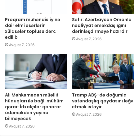
Proqram mühəndisliyinə
Səfir: Azərbaycan Omanla
dair elmi əsərlərin
nəqliyyat əməkdaşlığını
xülasələr toplusu dərc
dərinləşdirməyə hazırdır
edilib
Avqust 7, 2026
Avqust 7, 2026
Ali Məhkəmədən müəllif
Tramp ABŞ-də doğumla
hüquqları ilə bağlı mühüm
vətəndaşlıq qaydasını ləğv
qərar: İdxalçılar qonorar
etmək istəyir
ödəməkdən yayına
Avqust 7, 2026
bilməyəcək
Avqust 7, 2026