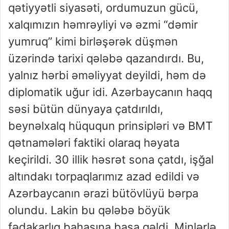
qətiyyətli siyasəti, ordumuzun gücü,
xalqımızın həmrəyliyi və əzmi “dəmir
yumruq” kimi birləşərək düşmən
üzərində tarixi qələbə qazandırdı. Bu,
yalnız hərbi əməliyyat deyildi, həm də
diplomatik uğur idi. Azərbaycanın haqq
səsi bütün dünyaya çatdırıldı,
beynəlxalq hüququn prinsipləri və BMT
qətnamələri faktiki olaraq həyata
keçirildi. 30 illik həsrət sona çatdı, işğal
altındakı torpaqlarımız azad edildi və
Azərbaycanın ərazi bütövlüyü bərpa
olundu. Lakin bu qələbə böyük
fədakarlıq bahasına başa gəldi. Minlərlə