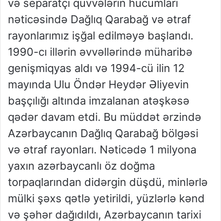
və separatçı qüvvələrin hücumları
nəticəsində Dağlıq Qarabağ və ətraf
rayonlarımız işğal edilməyə başlandı.
1990-cı illərin əvvəllərində müharibə
genişmiqyas aldı və 1994-cü ilin 12
mayında Ulu Öndər Heydər Əliyevin
başçılığı altında imzalanan atəşkəsə
qədər davam etdi. Bu müddət ərzində
Azərbaycanın Dağlıq Qarabağ bölgəsi
və ətraf rayonları. Nəticədə 1 milyona
yaxın azərbaycanlı öz doğma
torpaqlarından didərgin düşdü, minlərlə
mülki şəxs qətlə yetirildi, yüzlərlə kənd
və şəhər dağıdıldı, Azərbaycanın tarixi