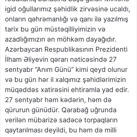
igid oğullarımız şəhidlik zirvəsinə ucaldı,
onların qəhrəmanlığı və qanı ilə yazılmış
tarix bu gün müstəqilliyimizin və
azadlığımızın ən möhkəm dayağıdır.
Azərbaycan Respublikasının Prezidenti
İlham Əliyevin qərarı nəticəsində 27
sentyabr “Anım Günü” kimi qeyd olunur
və bu gün hər il xalqımız şəhidlərimizin
müqəddəs xatirəsini ehtiramla yad edir.
27 sentyabr həm kədərin, həm də
qürurun günüdür. Qarabağ uğrunda
verilən mübarizə sadəcə torpaqların
qaytarılması deyildi, bu həm də milli