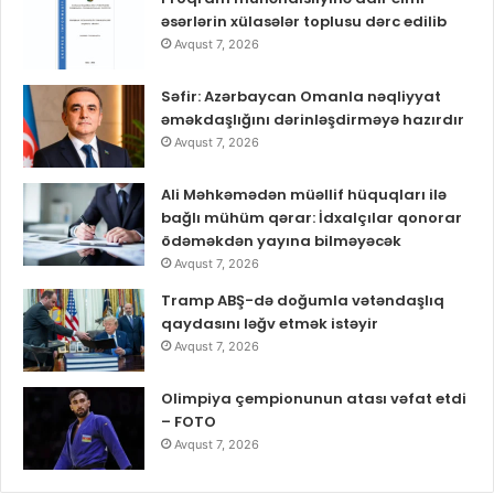
əsərlərin xülasələr toplusu dərc edilib
Avqust 7, 2026
Səfir: Azərbaycan Omanla nəqliyyat
əməkdaşlığını dərinləşdirməyə hazırdır
Avqust 7, 2026
Ali Məhkəmədən müəllif hüquqları ilə
bağlı mühüm qərar: İdxalçılar qonorar
ödəməkdən yayına bilməyəcək
Avqust 7, 2026
Tramp ABŞ-də doğumla vətəndaşlıq
qaydasını ləğv etmək istəyir
Avqust 7, 2026
Olimpiya çempionunun atası vəfat etdi
– FOTO
Avqust 7, 2026