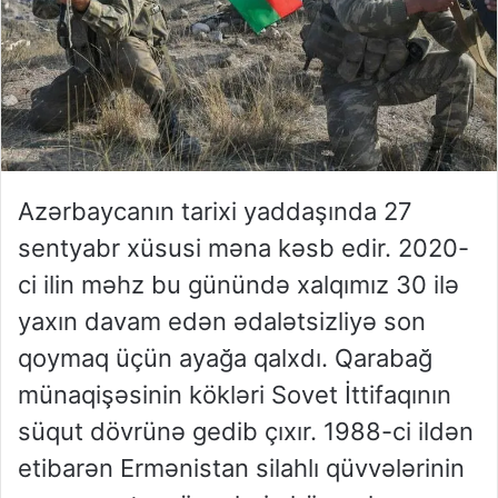
Azərbaycanın tarixi yaddaşında 27
sentyabr xüsusi məna kəsb edir. 2020-
ci ilin məhz bu günündə xalqımız 30 ilə
yaxın davam edən ədalətsizliyə son
qoymaq üçün ayağa qalxdı. Qarabağ
münaqişəsinin kökləri Sovet İttifaqının
süqut dövrünə gedib çıxır. 1988-ci ildən
etibarən Ermənistan silahlı qüvvələrinin