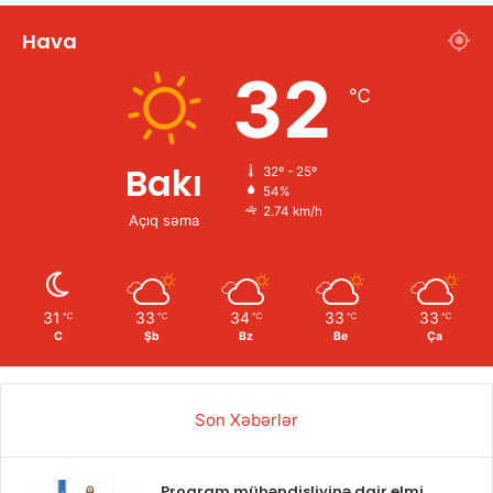
Hava
32
℃
Bakı
32º - 25º
54%
2.74 km/h
Açıq səma
31
33
34
33
33
℃
℃
℃
℃
℃
C
Şb
Bz
Be
Ça
Son Xəbərlər
Proqram mühəndisliyinə dair elmi