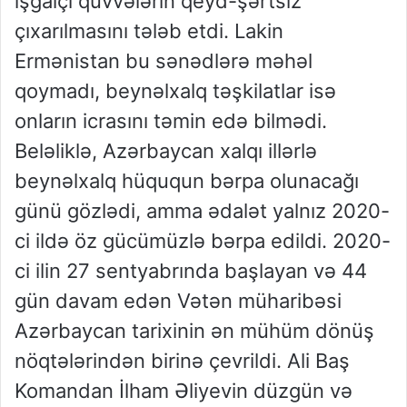
işğalçı qüvvələrin qeyd-şərtsiz
çıxarılmasını tələb etdi. Lakin
Ermənistan bu sənədlərə məhəl
qoymadı, beynəlxalq təşkilatlar isə
onların icrasını təmin edə bilmədi.
Beləliklə, Azərbaycan xalqı illərlə
beynəlxalq hüququn bərpa olunacağı
günü gözlədi, amma ədalət yalnız 2020-
ci ildə öz gücümüzlə bərpa edildi. 2020-
ci ilin 27 sentyabrında başlayan və 44
gün davam edən Vətən müharibəsi
Azərbaycan tarixinin ən mühüm dönüş
nöqtələrindən birinə çevrildi. Ali Baş
Komandan İlham Əliyevin düzgün və