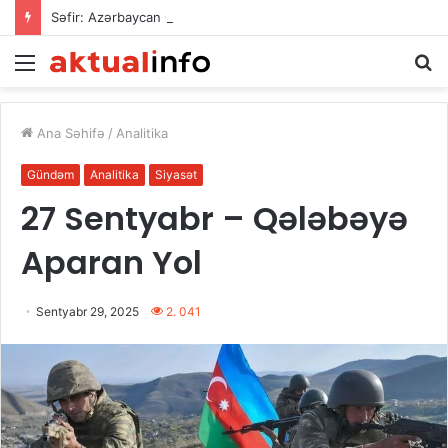
Səfir: Azərbaycan Omanla nəqliyyat əməkdaşlığını dərinləşdirməyə hazırdır
Menu
A
Ana Səhifə
/
Analitika
Gündəm
Analitika
Siyasət
27 Sentyabr – Qələbəyə
Aparan Yol
Sentyabr 29, 2025
2. 041