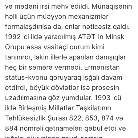
və mədəni irsi məhv edildi. Münaqişənin
həlli üçün müəyyən mexanizmlər
formalaşdırılsa da, onlar nəticəsiz qaldı.
1992-ci ildə yaradılmış ATƏT-in Minsk
Qrupu əsas vasitəçi qurum kimi
tanınırdı, lakin illərlə aparılan danışıqlar
heç bir səmərə vermədi. Ermənistan
status-kvonu qoruyaraq işğalı davam
etdirdi, böyük dövlətlər isə prosesin
uzadılmasına göz yumdular. 1993-cü
ildə Birləşmiş Millətlər Təşkilatının
Təhlükəsizlik Şurası 822, 853, 874 və
884 nömrəli qətnamələri qəbul etdi və