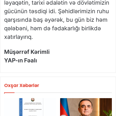
ləyaqətin, tarixi ədalətin və dövlətimizin
gücünün təsdiqi idi. Şəhidlərimizin ruhu
qarşısında baş əyərək, bu gün biz həm
qələbəni, həm də fədakarlığı birlikdə
xatırlayırıq.
Müşərrəf Kərimli
YAP-ın Fəalı
Oxşar Xəbərlər