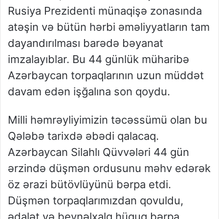
Rusiya Prezidenti münaqişə zonasında
atəşin və bütün hərbi əməliyyatların tam
dayandırılması barədə bəyanat
imzalayıblar. Bu 44 günlük müharibə
Azərbaycan torpaqlarının uzun müddət
davam edən işğalına son qoydu.
Milli həmrəyliyimizin təcəssümü olan bu
Qələbə tarixdə əbədi qalacaq.
Azərbaycan Silahlı Qüvvələri 44 gün
ərzində düşmən ordusunu məhv edərək
öz ərazi bütövlüyünü bərpa etdi.
Düşmən torpaqlarımızdan qovuldu,
ədalət və beynəlxalq hüquq bərpa