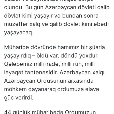
olundu. Bu gün Azərbaycan dövləti qalib
dövlət kimi yaşayır və bundan sonra
müzəffər xalq və qalib dövlət kimi əbədi
yaşayacaq.
Müharibə dövründə hamımız bir şüarla
yaşayırdıq – öldü var, döndü yoxdur.
Qələbəmiz milli iradə, milli ruh, milli
ləyaqət təntənəsidir. Azərbaycan xalqı
Azərbaycan Ordusunun arxasında
möhkəm dayanaraq ordumuza əlavə
güc verirdi.
44 günlük müharibədə Ordumuzun