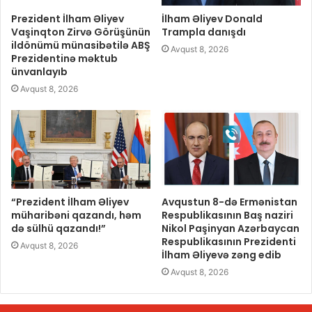
Prezident İlham Əliyev
İlham Əliyev Donald
Vaşinqton Zirvə Görüşünün
Trampla danışdı
ildönümü münasibətilə ABŞ
Avqust 8, 2026
Prezidentinə məktub
ünvanlayıb
Avqust 8, 2026
“Prezident İlham Əliyev
Avqustun 8-də Ermənistan
müharibəni qazandı, həm
Respublikasının Baş naziri
də sülhü qazandı!”
Nikol Paşinyan Azərbaycan
Respublikasının Prezidenti
Avqust 8, 2026
İlham Əliyevə zəng edib
Avqust 8, 2026