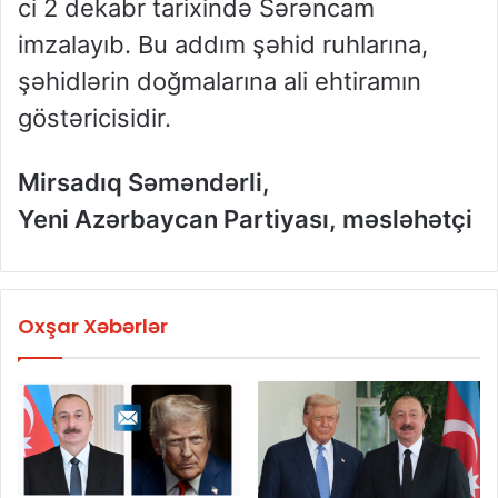
ci 2 dekabr tarixində Sərəncam
imzalayıb. Bu addım şəhid ruhlarına,
şəhidlərin doğmalarına ali ehtiramın
göstəricisidir.
Mirsadıq Səməndərli,
Yeni Azərbaycan Partiyası, məsləhətçi
Oxşar Xəbərlər