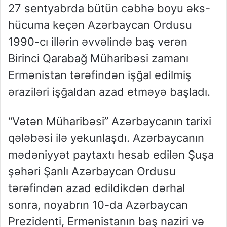
27 sentyabrda bütün cəbhə boyu əks-
hücuma keçən Azərbaycan Ordusu
1990-cı illərin əvvəlində baş verən
Birinci Qarabağ Müharibəsi zamanı
Ermənistan tərəfindən işğal edilmiş
əraziləri işğaldan azad etməyə başladı.
“Vətən Müharibəsi” Azərbaycanın tarixi
qələbəsi ilə yekunlaşdı. Azərbaycanın
mədəniyyət paytaxtı hesab edilən Şuşa
şəhəri Şanlı Azərbaycan Ordusu
tərəfindən azad edildikdən dərhal
sonra, noyabrın 10-da Azərbaycan
Prezidenti, Ermənistanın baş naziri və