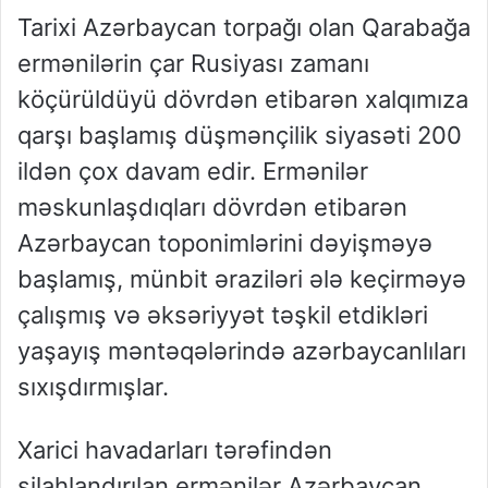
Tarixi Azərbaycan torpağı olan Qarabağa
ermənilərin çar Rusiyası zamanı
köçürüldüyü dövrdən etibarən xalqımıza
qarşı başlamış düşmənçilik siyasəti 200
ildən çox davam edir. Ermənilər
məskunlaşdıqları dövrdən etibarən
Azərbaycan toponimlərini dəyişməyə
başlamış, münbit əraziləri ələ keçirməyə
çalışmış və əksəriyyət təşkil etdikləri
yaşayış məntəqələrində azərbaycanlıları
sıxışdırmışlar.
Xarici havadarları tərəfindən
silahlandırılan ermənilər Azərbaycan