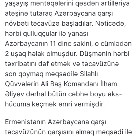
yaşayış məntəqələrini qəsdən artilleriya
atəşinə tutaraq Azərbaycana qarşı
növbəti təcavüzə başladılar. Nəticədə,
hərbi qulluqçular ilə yanaşı
Azərbaycanın 11 dinc sakini, o cümlədən
2 uşaq həlak olmuşdur. Düşmənin hərbi
təxribatını dəf etmək və təcavüzünə
son qoymaq məqsədilə Silahlı
Qüvvələrin Ali Baş Komandanı İlham
Əliyev dərhal bütün cəbhə boyu əks-
hücuma keçmək əmri vermişdir.
Ermənistanın Azərbaycana qarşı
təcavüzünün qarşısını almaq məqsədi ilə