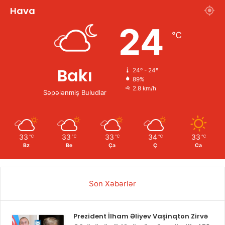
Hava
24
℃
Bakı
24º - 24º
89%
2.8 km/h
Səpələnmiş Buludlar
33
33
33
34
33
℃
℃
℃
℃
℃
Bz
Be
Ça
Ç
Ca
Son Xəbərlər
Prezident İlham Əliyev Vaşinqton Zirvə