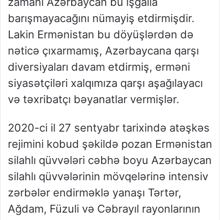
zamanı Azərbaycan bu işğalla
barışmayacağını nümayiş etdirmişdir.
Lakin Ermənistan bu döyüşlərdən də
nəticə çıxarmamış, Azərbaycana qarşı
diversiyaları davam etdirmiş, erməni
siyasətçiləri xalqımıza qarşı aşağılayacı
və təxribatçı bəyanatlar vermişlər.
2020-ci il 27 sentyabr tarixində atəşkəs
rejimini kobud şəkildə pozan Ermənistan
silahlı qüvvələri cəbhə boyu Azərbaycan
silahlı qüvvələrinin mövqelərinə intensiv
zərbələr endirməklə yanaşı Tərtər,
Ağdam, Füzuli və Cəbrayıl rayonlarının