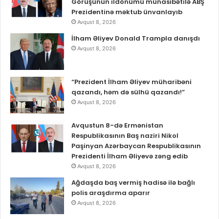
Görüşünün ildönümü münasibətilə ABŞ
Prezidentinə məktub ünvanlayıb
Avqust 8, 2026
İlham Əliyev Donald Trampla danışdı
Avqust 8, 2026
“Prezident İlham Əliyev müharibəni
qazandı, həm də sülhü qazandı!”
Avqust 8, 2026
Avqustun 8-də Ermənistan
Respublikasının Baş naziri Nikol
Paşinyan Azərbaycan Respublikasının
Prezidenti İlham Əliyevə zəng edib
Avqust 8, 2026
Ağdaşda baş vermiş hadisə ilə bağlı
polis araşdırma aparır
Avqust 8, 2026