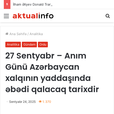
İlham Əliyev Donald Trampla danışdı
Menu
A
Ana Səhifə
/
Analitika
Analitika
Gündəm
Ordu
27 Sentyabr – Anım
Günü Azərbaycan
xalqının yaddaşında
əbədi qalacaq tarixdir
Sentyabr 24, 2025
1. 370