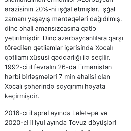
ərazisinin 20%-ni işğal etmişlər. İşğal
zamanı yaşayış məntəqələri dağıdılmış,
dinc əhali amansızcasına qətlə
yetirilmişdir. Dinc azərbaycanlılara qarşı
törədilən qətliamlar içərisində Xocalı
qətliamı xüsusi qəddarlığı ilə seçilir.
1992-ci il fevralın 26-da Ermənistan
hərbi birləşmələri 7 min əhalisi olan
Xocalı şəhərində soyqırımı həyata
keçirmişdir.
2016-cı il aprel ayında Lələtəpə və
2020-ci il iyul ayında Tovuz döyüşləri