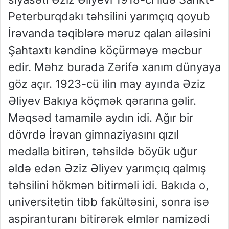
Peterburqdakı təhsilini yarımçıq qoyub
İrəvanda təqiblərə məruz qalan ailəsini
Şahtaxtı kəndinə köçürməyə məcbur
edir. Məhz burada Zərifə xanım dünyaya
göz açır. 1923-cü ilin may ayında Əziz
Əliyev Bakıya köçmək qərarına gəlir.
Məqsəd tamamilə aydın idi. Ağır bir
dövrdə İrəvan gimnaziyasını qızıl
medalla bitirən, təhsildə böyük uğur
əldə edən Əziz Əliyev yarımçıq qalmış
təhsilini hökmən bitirməli idi. Bakıda o,
universitetin tibb fakültəsini, sonra isə
aspiranturanı bitirərək elmlər namizədi