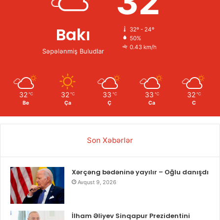
32
Bakı
32º - 24º
50%
0.43 km/h
Səpələnmiş Buludlar
32
32
33
33
32
℃
℃
℃
℃
℃
Be
Ça
Ç
Ca
C
Son Xəbərlər
Xərçəng bədəninə yayılır – Oğlu danışdı
Avqust 9, 2026
İlham Əliyev Sinqapur Prezidentini