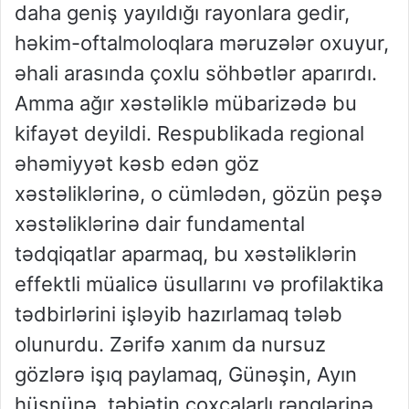
daha geniş yayıldığı rayonlara gedir,
həkim-oftalmoloqlara məruzələr oxuyur,
əhali arasında çoxlu söhbətlər aparırdı.
Amma ağır xəstəliklə mübarizədə bu
kifayət deyildi. Respublikada regional
əhəmiyyət kəsb edən göz
xəstəliklərinə, o cümlədən, gözün peşə
xəstəliklərinə dair fundamental
tədqiqatlar aparmaq, bu xəstəliklərin
effektli müalicə üsullarını və profilaktika
tədbirlərini işləyib hazırlamaq tələb
olunurdu. Zərifə xanım da nursuz
gözlərə işıq paylamaq, Günəşin, Ayın
hüsnünə, təbiətin çoxçalarlı rənglərinə,