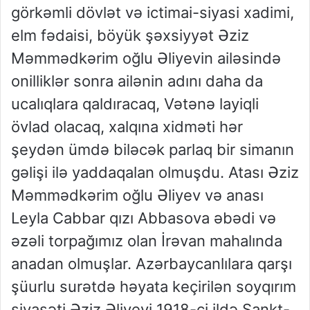
görkəmli dövlət və ictimai-siyasi xadimi,
elm fədaisi, böyük şəxsiyyət Əziz
Məmmədkərim oğlu Əliyevin ailəsində
onilliklər sonra ailənin adını daha da
ucalıqlara qaldıracaq, Vətənə layiqli
övlad olacaq, xalqına xidməti hər
şeydən ümdə biləcək parlaq bir simanın
gəlişi ilə yaddaqalan olmuşdu. Atası Əziz
Məmmədkərim oğlu Əliyev və anası
Leyla Cabbar qızı Abbasova əbədi və
əzəli torpağımız olan İrəvan mahalında
anadan olmuşlar. Azərbaycanlılara qarşı
şüurlu surətdə həyata keçirilən soyqırım
siyasəti Əziz Əliyevi 1918-ci ildə Sankt-