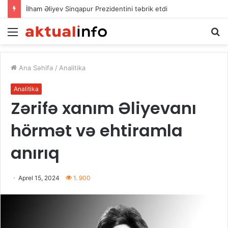
İlham Əliyev Sinqapur Prezidentini təbrik etdi
Menu
A
Ana Səhifə
/
Analitika
Analitika
Zərifə xanım Əliyevanı
hörmət və ehtiramla
anırıq
Aprel 15, 2024
1. 900