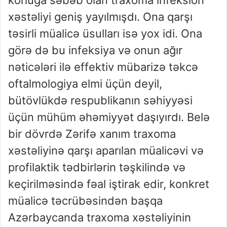
xəstəliyi geniş yayılmışdı. Ona qarşı
təsirli müalicə üsulları isə yox idi. Ona
görə də bu infeksiya və onun ağır
nəticələri ilə effektiv mübarizə təkcə
oftalmologiya elmi üçün deyil,
bütövlükdə respublikanın səhiyyəsi
üçün mühüm əhəmiyyət daşıyırdı. Belə
bir dövrdə Zərifə xanım traxoma
xəstəliyinə qarşı aparılan müalicəvi və
profilaktik tədbirlərin təşkilində və
keçirilməsində fəal iştirak edir, konkret
müalicə təcrübəsindən başqa
Azərbaycanda traxoma xəstəliyinin