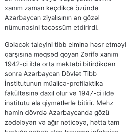
xanım zaman keçdikcə özündə
Azərbaycan ziyalısının ən gözəl
nümunəsini təcəssüm etdirirdi.
Gələcək taleyini tibb elminə həsr etməyi
qarşısına məqsəd qoyan Zərifə xanım
1942-ci ildə orta məktəbi bitirdikdən
sonra Azərbaycan Dövlət Tibb
İnstitutunun müalicə-profilaktika
fakültəsinə daxil olur və 1947-ci ildə
institutu əla qiymətlərlə bitirir. Məhz
həmin dövrdə Azərbaycanda gözü
zədələyən və ağır nəticəyə, hətta tam
korluğa səbəb olan traxoma infeksion