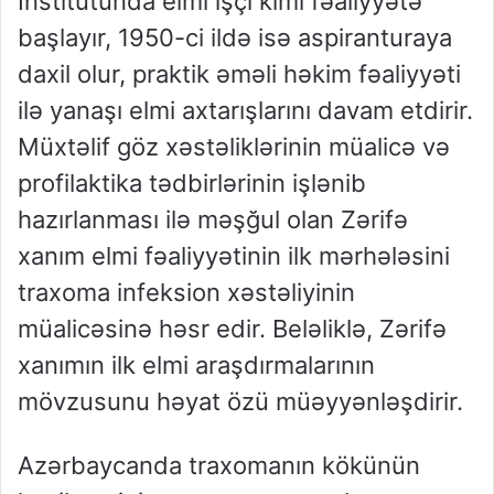
İnstitutunda elmi işçi kimi fəaliyyətə
başlayır, 1950-ci ildə isə aspiranturaya
daxil olur, praktik əməli həkim fəaliyyəti
ilə yanaşı elmi axtarışlarını davam etdirir.
Müxtəlif göz xəstəliklərinin müalicə və
profilaktika tədbirlərinin işlənib
hazırlanması ilə məşğul olan Zərifə
xanım elmi fəaliyyətinin ilk mərhələsini
traxoma infeksion xəstəliyinin
müalicəsinə həsr edir. Beləliklə, Zərifə
xanımın ilk elmi araşdırmalarının
mövzusunu həyat özü müəyyənləşdirir.
Azərbaycanda traxomanın kökünün