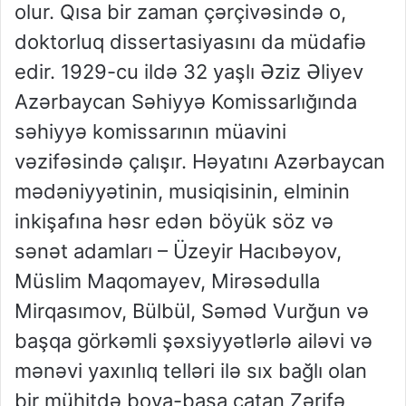
olur. Qısa bir zaman çərçivəsində o,
doktorluq dissertasiyasını da müdafiə
edir. 1929-cu ildə 32 yaşlı Əziz Əliyev
Azərbaycan Səhiyyə Komissarlığında
səhiyyə komissarının müavini
vəzifəsində çalışır. Həyatını Azərbaycan
mədəniyyətinin, musiqisinin, elminin
inkişafına həsr edən böyük söz və
sənət adamları – Üzeyir Hacıbəyov,
Müslim Maqomayev, Mirəsədulla
Mirqasımov, Bülbül, Səməd Vurğun və
başqa görkəmli şəxsiyyətlərlə ailəvi və
mənəvi yaxınlıq telləri ilə sıx bağlı olan
bir mühitdə boya-başa çatan Zərifə