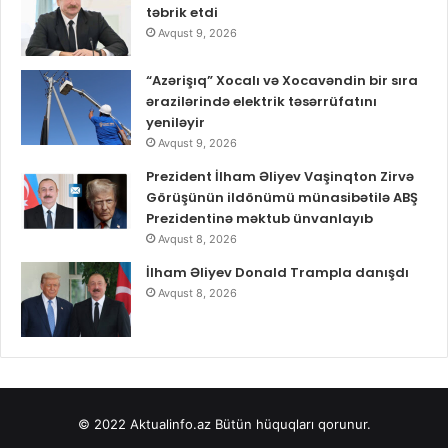
təbrik etdi
Avqust 9, 2026
“Azərişıq” Xocalı və Xocavəndin bir sıra
ərazilərində elektrik təsərrüfatını
yeniləyir
Avqust 9, 2026
Prezident İlham Əliyev Vaşinqton Zirvə
Görüşünün ildönümü münasibətilə ABŞ
Prezidentinə məktub ünvanlayıb
Avqust 8, 2026
İlham Əliyev Donald Trampla danışdı
Avqust 8, 2026
© 2022
Aktualinfo.az
Bütün hüquqları qorunur.