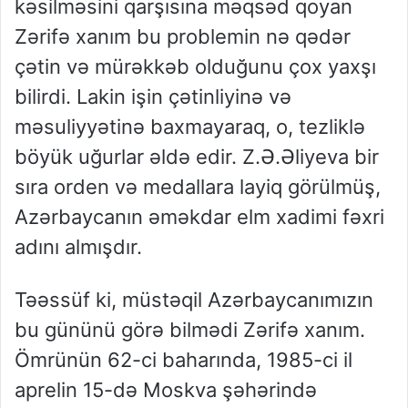
kəsilməsini qarşısına məqsəd qoyan
Zərifə xanım bu problemin nə qədər
çətin və mürəkkəb olduğunu çox yaxşı
bilirdi. Lakin işin çətinliyinə və
məsuliyyətinə baxmayaraq, o, tezliklə
böyük uğurlar əldə edir. Z.Ə.Əliyeva bir
sıra orden və medallara layiq görülmüş,
Azərbaycanın əməkdar elm xadimi fəxri
adını almışdır.
Təəssüf ki, müstəqil Azərbaycanımızın
bu gününü görə bilmədi Zərifə xanım.
Ömrünün 62-ci baharında, 1985-ci il
aprelin 15-də Moskva şəhərində