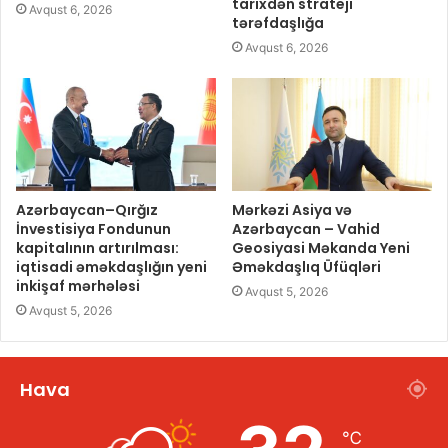
tarixdən strateji
Avqust 6, 2026
tərəfdaşlığa
Avqust 6, 2026
Azərbaycan–Qırğız
Mərkəzi Asiya və
İnvestisiya Fondunun
Azərbaycan – Vahid
kapitalının artırılması:
Geosiyasi Məkanda Yeni
iqtisadi əməkdaşlığın yeni
Əməkdaşlıq Üfüqləri
inkişaf mərhələsi
Avqust 5, 2026
Avqust 5, 2026
Hava
℃