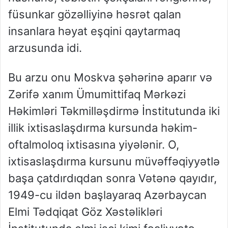
füsunkar gözəlliyinə həsrət qalan
insanlara həyat eşqini qaytarmaq
arzusunda idi.
Bu arzu onu Moskva şəhərinə aparır və
Zərifə xanım Ümumittifaq Mərkəzi
Həkimləri Təkmilləşdirmə İnstitutunda iki
illik ixtisaslaşdırma kursunda həkim-
oftalmoloq ixtisasına yiyələnir. O,
ixtisaslaşdırma kursunu müvəffəqiyyətlə
başa çatdırdıqdan sonra Vətənə qayıdır,
1949-cu ildən başlayaraq Azərbaycan
Elmi Tədqiqat Göz Xəstəlikləri