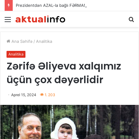
Prezidentdən AZAL-la bağlı FƏRMAN
Menu
A
Ana Səhifə
/
Analitika
Analitika
Zərifə Əliyeva xalqımız
üçün çox dəyərlidir
Aprel 15, 2024
1. 203