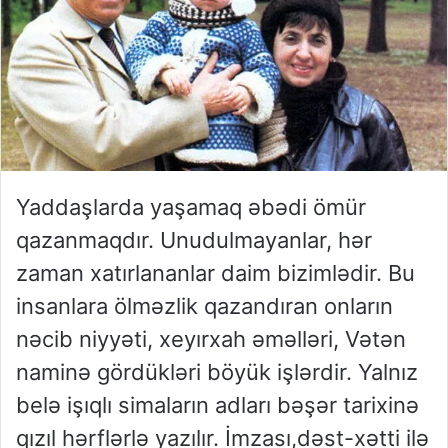
Yaddaşlarda yaşamaq əbədi ömür
qazanmaqdır. Unudulmayanlar, hər
zaman xatırlananlar daim bizimlədir. Bu
insanlara ölməzlik qazandıran onların
nəcib niyyəti, xeyırxah əməlləri, Vətən
naminə gördükləri böyük işlərdir. Yalnız
belə işıqlı simaların adları bəşər tarixinə
qızıl hərflərlə yazılır. İmzası,dəst-xətti ilə