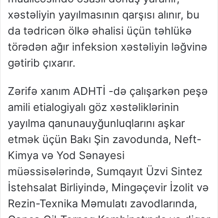
xəstəliyin yayılmasının qarşısı alınır, bu
da tədricən ölkə əhalisi üçün təhlükə
törədən ağır infeksion xəstəliyin ləğvinə
gətirib çıxarır.
Zərifə xanım ADHTİ -də çalışarkən peşə
amili etialogiyalı göz xəstəliklərinin
yayılma qanunauyğunluqlarını aşkar
etmək üçün Bakı Şin zavodunda, Neft-
Kimya və Yod Sənayesi
müəssisələrində, Sumqayıt Üzvi Sintez
İstehsalat Birliyində, Mingəçevir İzolit və
Rezin-Texnika Məmulatı zavodlarında,