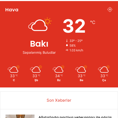
Hava
32
℃
Bakı
33º - 25º
58%
1.03 km/h
Səpələnmiş Buludlar
33
33
34
33
33
℃
℃
℃
℃
℃
C
Şb
Bz
Be
Ça
Son Xəbərlər
Ağstafada partiya veteranları ilə görüş