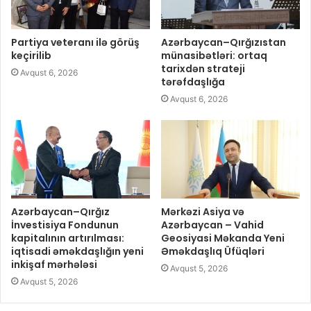
Partiya veteranı ilə görüş
Azərbaycan–Qırğızıstan
keçirilib
münasibətləri: ortaq
tarixdən strateji
Avqust 6, 2026
tərəfdaşlığa
Avqust 6, 2026
Azərbaycan–Qırğız
Mərkəzi Asiya və
İnvestisiya Fondunun
Azərbaycan – Vahid
kapitalının artırılması:
Geosiyasi Məkanda Yeni
iqtisadi əməkdaşlığın yeni
Əməkdaşlıq Üfüqləri
inkişaf mərhələsi
Avqust 5, 2026
Avqust 5, 2026