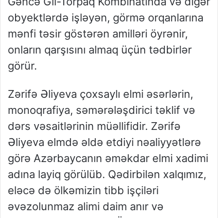
Gəncə Gil-Torpaq Kombinatında və digər
obyektlərdə işləyən, görmə orqanlarına
mənfi təsir göstərən amilləri öyrənir,
onların qarşısını almaq üçün tədbirlər
görür.
Zərifə Əliyeva çoxsaylı elmi əsərlərin,
monoqrafiya, səmərələşdirici təklif və
dərs vəsaitlərinin müəllifidir. Zərifə
Əliyeva elmdə əldə etdiyi nəaliyyətlərə
görə Azərbaycanın əməkdar elmi xadimi
adına layiq görülüb. Qədirbilən xalqımız,
eləcə də ölkəmizin tibb işçiləri
əvəzolunmaz alimi daim anır və