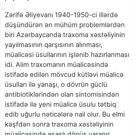
Zərifə Əliyevanı 1940-1950-ci illərdə
düşündürən ən mühüm problemlərdən
biri Azərbaycanda traxoma xəstəliyinin
yayılmasının qarşısının alınması,
müalicəsi üsullarının işlənib hazırlanması
idi. Alim traxomanın müalicəsində
istifadə edilən mövcud kütləvi müalicə
üsulları ilə yanaşı, o dövrün güclü
antibiotiklərindən olan sintomisindən
istifadə ilə yeni müalicə üsulu tətbiq
edib uğurlu nəticələrə nail olur. Bu elmi
kəşfdən sonra traxoma xəstəliyinin
müalicəsində əsaslı dönüş yaranır,