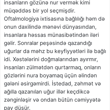
insanların gözünə nur vermək kimi
müqəddəs bir yol seçmişdir.
Oftalmologiya ixtisasına bağlılığı həm də
onun daxilində mənəvi dünyasından,
insanlara həssas münasibətindən iləri
gəlir. Sonralar peşəsində qazandığı
uğurlar da məhz bu keyfiyyətləri ilə bağlı
idi. Xəstələrini doğmalarından ayırmır,
insanları zülmətdən qurtarmaq, onların
gözlərini nura boyamaq üçün əlindən
gələni əsirgəmirdi. İstedad, zəhmət və
ağılla qazanılan uğur illər keçdikcə
zənginləşir və ondan bütün cəmiyyətə
pay düşür.