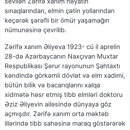
sevilən Zərifə xanım həyatın
sınaqlarından, elmin çətin yollarından
keçərək şərəfli bir ömür yaşamağın
nümunəsinə çevrilib.
Zərifə xanım Əliyeva 1923- cü il aprelin
28-də Azərbaycanın Naxçıvan Muxtar
Respublikası Şərur rayonunun Şahtaxtı
kəndində görkəmli dövlət və elm xadimi,
bütün bilik və bacarıqlarını xalqa
xidmətə həsr etmiş tibb elmləri doktoru
Əziz Əliyevin ailəsində dünyaya göz
açmışdır. Zərifə xanım orta məktəb
illərində tibb sahəsinə maraq göstərərək