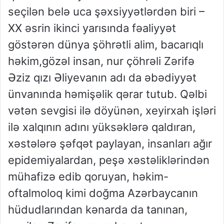
seçilən belə uca şəxsiyyətlərdən biri –
XX əsrin ikinci yarısında fəaliyyət
göstərən dünya şöhrətli alim, bacarıqlı
həkim,gözəl insan, nur çöhrəli Zərifə
Əziz qızı Əliyevanın adı da əbədiyyət
ünvanında həmişəlik qərar tutub. Qəlbi
vətən sevgisi ilə döyünən, xeyirxah işləri
ilə xalqının adını yüksəklərə qaldıran,
xəstələrə şəfqət paylayan, insanları ağır
epidemiyalardan, peşə xəstəliklərindən
mühafizə edib qoruyan, həkim-
oftalmoloq kimi doğma Azərbaycanın
hüdudlarından kənarda da tanınan,