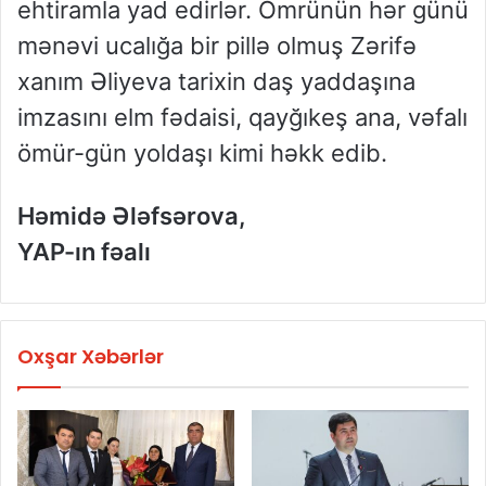
ehtiramla yad edirlər. Ömrünün hər günü
mənəvi ucalığa bir pillə olmuş Zərifə
xanım Əliyeva tarixin daş yaddaşına
imzasını elm fədaisi, qayğıkeş ana, vəfalı
ömür-gün yoldaşı kimi həkk edib.
Həmidə Ələfsərova,
YAP-ın fəalı
Oxşar Xəbərlər