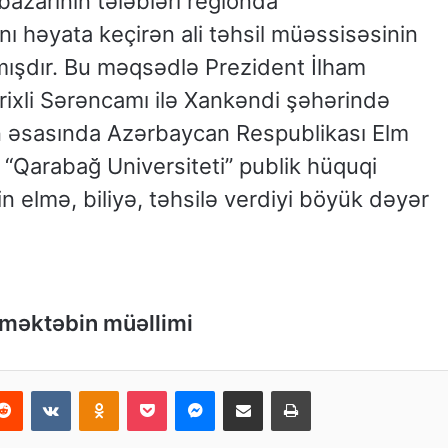
bazarının tələbləri regionda
ğını həyata keçirən ali təhsil müəssisəsinin
rmışdır. Bu məqsədlə Prezident İlham
rixli Sərəncamı ilə Xankəndi şəhərində
in əsasında Azərbaycan Respublikası Elm
ə “Qarabağ Universiteti” publik hüquqi
n elmə, biliyə, təhsilə verdiyi böyük dəyər
 məktəbin müəllimi
Reddit
VKontakte
Odnoklassniki
Pocket
Messenger
Email ilə paylaş
Print