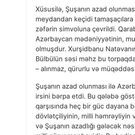
Xüsusilə, Şuşanın azad olunmasın
meydandan keçidi tamaşaçılara 
zəfərin simvoluna çevrildi. Qara
Azərbaycan mədəniyyətinin, musi
olmuşdur. Xurşidbanu Natəvanın 
Bülbülün səsi məhz bu torpaqda
– alınmaz, qürurlu və müqəddəs
Şuşanın azad olunması ilə Azərba
irsini bərpa etdi. Bu qələbə göst
qarşısında heç bir güc dayana 
dövlətçiliyinin, milli həmrəyliyin
və Şuşanın azadlığı gələcək nəs