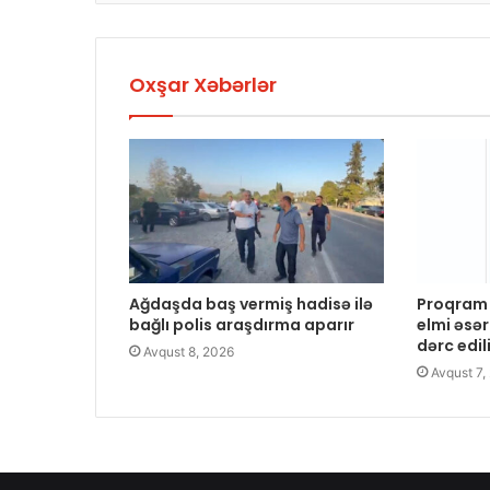
Oxşar Xəbərlər
Ağdaşda baş vermiş hadisə ilə
Proqram 
bağlı polis araşdırma aparır
elmi əsər
dərc edil
Avqust 8, 2026
Avqust 7,