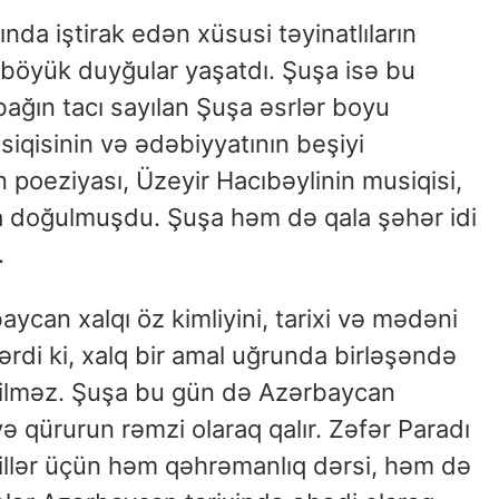
da iştirak edən xüsusi təyinatlıların
böyük duyğular yaşatdı. Şuşa isə bu
bağın tacı sayılan Şuşa əsrlər boyu
qisinin və ədəbiyyatının beşiyi
poeziyası, Üzeyir Hacıbəylinin musiqisi,
 doğulmuşdu. Şuşa həm də qala şəhər idi
.
ycan xalqı öz kimliyini, tarixi və mədəni
ərdi ki, xalq bir amal uğrunda birləşəndə
bilməz. Şuşa bu gün də Azərbaycan
 və qürurun rəmzi olaraq qalır. Zəfər Paradı
illər üçün həm qəhrəmanlıq dərsi, həm də