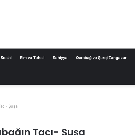
 dair elmi əsərlərin xülasələr toplusu dərc edilib
Sosial
Elm və Təhsil
Səhiyyə
Qarabağ və Şərqi Zəngəzur
Tacı- Şuşa
abağın Tacı- Şuşa