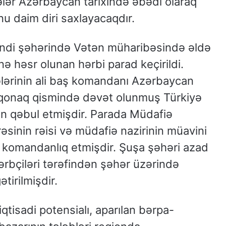
ələr Azərbaycan tarixində əbədi olaraq
nu daim diri saxlayacaqdır.
ndi şəhərində Vətən müharibəsində əldə
ə həsr olunan hərbi parad keçirildi.
ələrinin ali baş komandanı Azərbaycan
i qonaq qismində dəvət olunmuş Türkiyə
n qəbul etmişdir. Parada Müdafiə
əsinin rəisi və müdafiə nazirinin müavini
 komandanlıq etmişdir. Şuşa şəhəri azad
rbçiləri tərəfindən şəhər üzərində
tirilmişdir.
iqtisadi potensialı, aparılan bərpa-