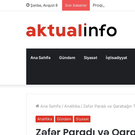
Proqram mühəndisliyinə
Şənbə, Avqust 8
Son Xəbərlər
Ana Səhifə
Gündəm
Siyasət
İqtisadiyyat
Ana Səhifə
/
Analitika
/
Zəfər Paradı və Qarabağın 
Analitika
Gündəm
Siyasət
Zəfər Paradı və Qar