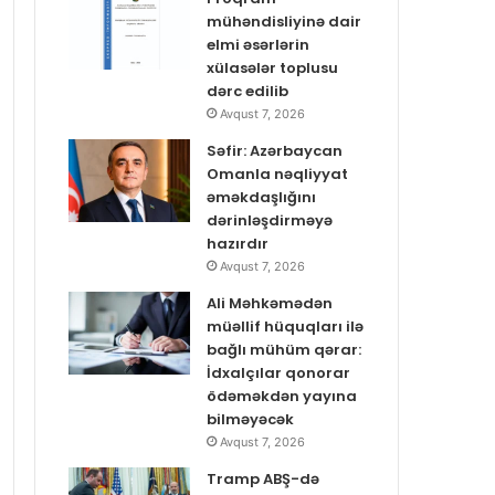
mühəndisliyinə dair
elmi əsərlərin
xülasələr toplusu
dərc edilib
Avqust 7, 2026
Səfir: Azərbaycan
Omanla nəqliyyat
əməkdaşlığını
dərinləşdirməyə
hazırdır
Avqust 7, 2026
Ali Məhkəmədən
müəllif hüquqları ilə
bağlı mühüm qərar:
İdxalçılar qonorar
ödəməkdən yayına
bilməyəcək
Avqust 7, 2026
Tramp ABŞ-də