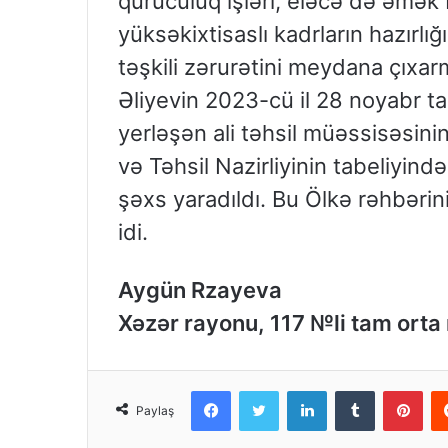
quruculuq işləri, eləcə də əmək 
yüksəkixtisaslı kadrların hazırlı
təşkili zərurətini meydana çıxa
Əliyevin 2023-cü il 28 noyabr ta
yerləşən ali təhsil müəssisəsin
və Təhsil Nazirliyinin tabeliyind
şəxs yaradıldı. Bu Ölkə rəhbərini
idi.
Aygün Rzayeva
Xəzər rayonu, 117 №li tam orta
Facebook
Twitter
LinkedIn
Tumblr
Pinterest
Paylaş