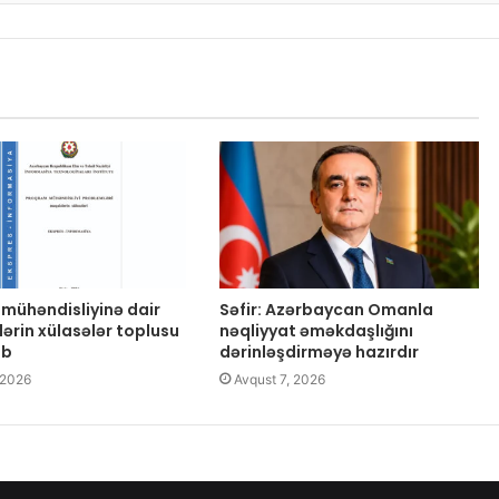
mühəndisliyinə dair
Səfir: Azərbaycan Omanla
lərin xülasələr toplusu
nəqliyyat əməkdaşlığını
ib
dərinləşdirməyə hazırdır
 2026
Avqust 7, 2026