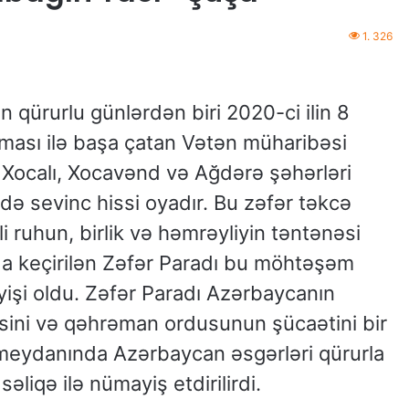
1. 326
 qürurlu günlərdən biri 2020-ci ilin 8
ması ilə başa çatan Vətən müharibəsi
 Xocalı, Xocavənd və Ağdərə şəhərləri
ə sevinc hissi oyadır. Bu zəfər təkcə
i ruhun, birlik və həmrəyliyin təntənəsi
ıda keçirilən Zəfər Paradı bu möhtəşəm
şi oldu. Zəfər Paradı Azərbaycanın
əsini və qəhrəman ordusunun şücaətini bir
 meydanında Azərbaycan əsgərləri qürurla
əliqə ilə nümayiş etdirilirdi.