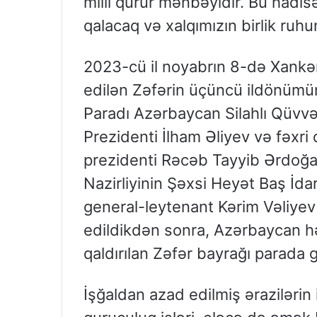
milli qürur mənbəyidir. Bu hadis
qalacaq və xalqımızın birlik ruhu
2023-cü il noyabrın 8-də Xankə
edilən Zəfərin üçüncü ildönümün
Paradı Azərbaycan Silahlı Qüvv
Prezidenti İlham Əliyev və fəxr
prezidenti Rəcəb Tayyib Ərdoğa
Nazirliyinin Şəxsi Heyət Baş İdar
general-leytenant Kərim Vəliyev
edildikdən sonra, Azərbaycan hə
qaldırılan Zəfər bayrağı parada gə
İşğaldan azad edilmiş ərazilərin 