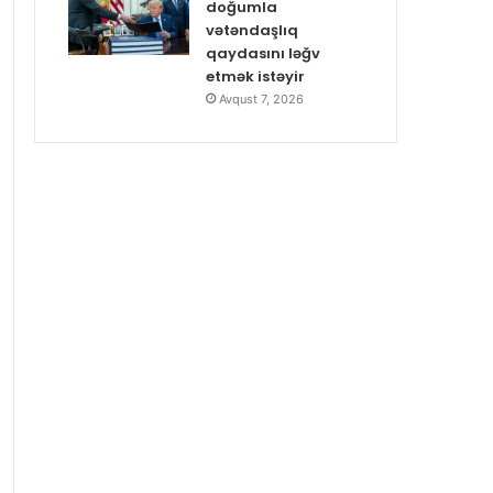
doğumla
vətəndaşlıq
qaydasını ləğv
etmək istəyir
Avqust 7, 2026