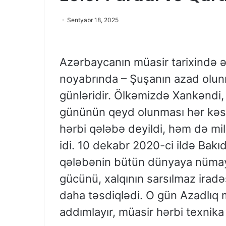
Sentyabr 18, 2025
Azərbaycanın müasir tarixində ən
noyabrında – Şuşanın azad olun
günləridir. Ölkəmizdə Xankəndi,
gününün qeyd olunması hər kəsd
hərbi qələbə deyildi, həm də mill
idi. 10 dekabr 2020-ci ildə Bak
qələbənin bütün dünyaya nümayi
gücünü, xalqının sarsılmaz irad
daha təsdiqlədi. O gün Azadlıq
addımlayır, müasir hərbi texnika s