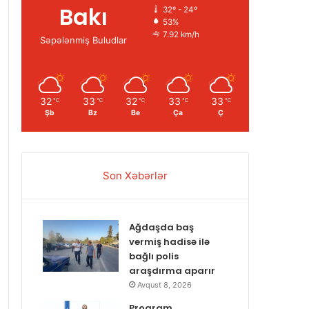
Bakı
32º - 24º
53%
7.92 km/h
Səpələnmiş Buludlar
32
33
32
33
33
℃
℃
℃
℃
℃
Şb
Bz
Be
Ça
Ç
Son Xəbərlər
Ağdaşda baş
vermiş hadisə ilə
bağlı polis
araşdırma aparır
Avqust 8, 2026
Proqram