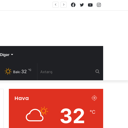
Facebook
Twitter
YouTube
Instagram
Digər
℃
32
Axtarış
Bakı
Hava
32
℃