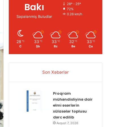
Bakı
28º - 25º
72%
0.26 km/h
Səpələnmiş Buludlar
28
33
33
32
33
℃
℃
℃
℃
℃
C
Şb
Bz
Be
Ça
Son Xəbərlər
Proqram
mühəndisliyinə dair
elmi əsərlərin
xülasələr toplusu
dərc edilib
Avqust 7, 2026