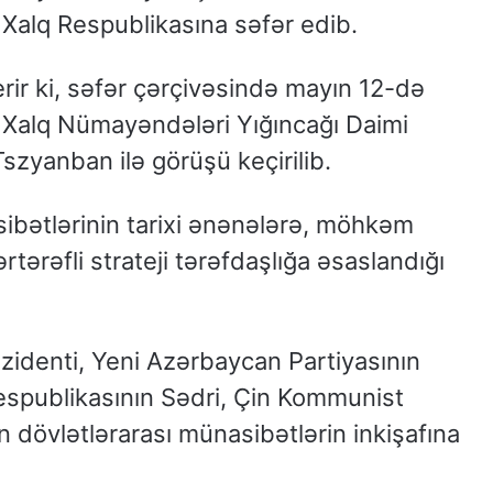
n Xalq Respublikasına səfər edib.
rir ki, səfər çərçivəsində mayın 12-də
alq Nümayəndələri Yığıncağı Daimi
szyanban ilə görüşü keçirilib.
bətlərinin tarixi ənənələrə, möhkəm
rtərəfli strateji tərəfdaşlığa əsaslandığı
identi, Yeni Azərbaycan Partiyasının
Respublikasının Sədri, Çin Kommunist
in dövlətlərarası münasibətlərin inkişafına