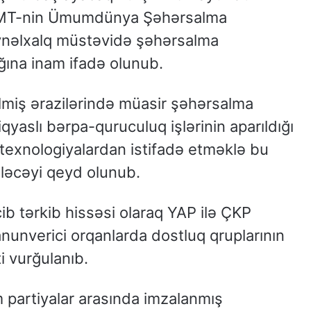
 BMT-nin Ümumdünya Şəhərsalma
ynəlxalq müstəvidə şəhərsalma
ğına inam ifadə olunub.
lmiş ərazilərində müasir şəhərsalma
yaslı bərpa-quruculuq işlərinin aparıldığı
v texnologiyalardan istifadə etməklə bu
ləcəyi qeyd olunub.
ib tərkib hissəsi olaraq YAP ilə ÇKP
anunverici orqanlarda dostluq qruplarının
i vurğulanıb.
 partiyalar arasında imzalanmış