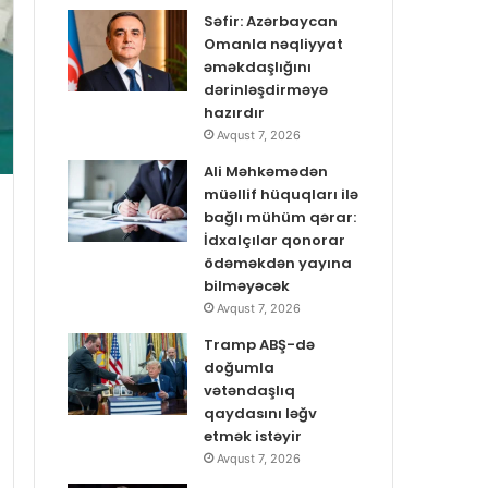
Səfir: Azərbaycan
Omanla nəqliyyat
əməkdaşlığını
dərinləşdirməyə
hazırdır
Avqust 7, 2026
Ali Məhkəmədən
müəllif hüquqları ilə
bağlı mühüm qərar:
İdxalçılar qonorar
ödəməkdən yayına
bilməyəcək
Avqust 7, 2026
Tramp ABŞ-də
doğumla
vətəndaşlıq
qaydasını ləğv
etmək istəyir
Avqust 7, 2026