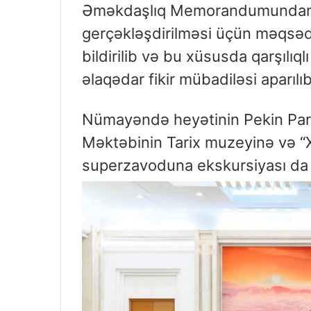
Əməkdaşlıq Memorandumundan ir
gerçəkləşdirilməsi üçün məqsədy
bildirilib və bu xüsusda qarşılı
əlaqədar fikir mübadiləsi aparılıb
Nümayəndə heyətinin Pekin Part
Məktəbinin Tarix muzeyinə və “X
superzavoduna ekskursiyası da t