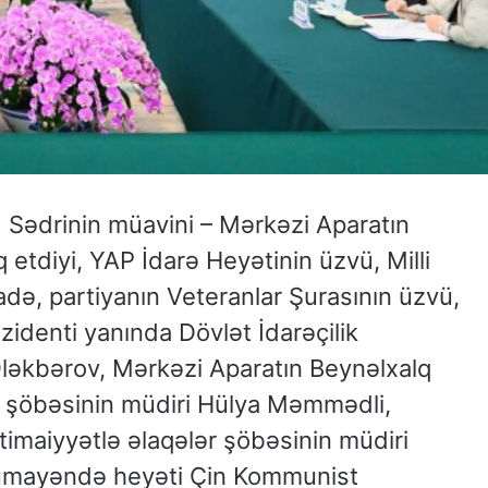
 Sədrinin müavini – Mərkəzi Aparatın
 etdiyi, YAP İdarə Heyətinin üzvü, Milli
də, partiyanın Veteranlar Şurasının üzvü,
identi yanında Dövlət İdarəçilik
ləkbərov, Mərkəzi Aparatın Beynəlxalq
r şöbəsinin müdiri Hülya Məmmədli,
ctimaiyyətlə əlaqələr şöbəsinin müdiri
ümayəndə heyəti Çin Kommunist