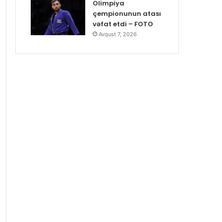
Olimpiya
çempionunun atası
vəfat etdi – FOTO
Avqust 7, 2026