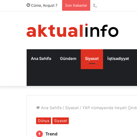
Səfir: Azərbaycan Oman
Cümə, Avqust 7
Son Xəbərlər
Ana Səhifə
Gündəm
Siyasət
İqtisadiyyat
Ana Səhifə
/
Siyasət
/
YAP nümayəndə heyəti Çində
Dünya
Siyasət
Trend