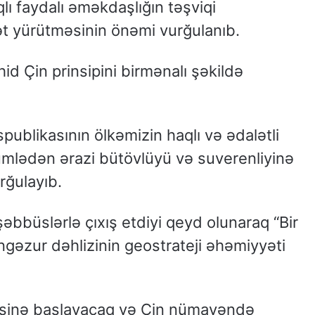
qlı faydalı əməkdaşlığın təşviqi
ət yürütməsinin önəmi vurğulanıb.
d Çin prinsipini birmənalı şəkildə
ublikasının ölkəmizin haqlı və ədalətli
ümlədən ərazi bütövlüyü və suverenliyinə
rğulayıb.
əbbüslərlə çıxış etdiyi qeyd olunaraq “Bir
əngəzur dəhlizinin geostrateji əhəmiyyəti
işinə başlayacaq və Çin nümayəndə