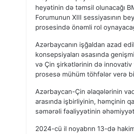
heyətinin də təmsil olunacağı
Forumunun XIII sessiyasının be
prosesində önəmli rol oynayaca
Azərbaycanın işğaldan azad edi
konsepsiyaları əsasında genişmiq
və Çin şirkətlərinin də innovati
prosesə mühüm töhfələr verə bi
Azərbaycan-Çin əlaqələrinin vac
arasında işbirliyinin, həmçinin q
səmərəli fəaliyyətinin əhəmiyyət
2024-cü il noyabrın 13-də hakim