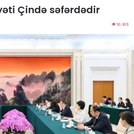
ti Çində səfərdədir
10. 913