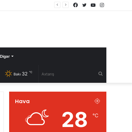
Facebook
Twitter
YouTube
Instagram
Digər
℃
32
Axtarış
Bakı
Hava
28
℃