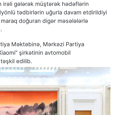
əli gələrək müştərək hədəflərin
önlü tədbirlərin uğurla davam etdirildiyi
qlı maraq doğuran digər məsələlərlə
.
iya Məktəbinə, Mərkəzi Partiya
iaomi” şirkətinin avtomobil
əşkil edilib.