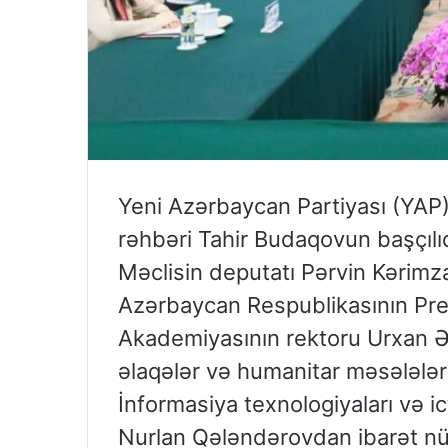
Yeni Azərbaycan Partiyası (YAP)
rəhbəri Tahir Budaqovun başçılıq
Məclisin deputatı Pərvin Kərimza
Azərbaycan Respublikasının Prez
Akademiyasının rektoru Urxan Ə
əlaqələr və humanitar məsələlə
İnformasiya texnologiyaları və i
Nurlan Qələndərovdan ibarət n