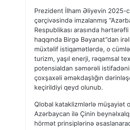
Prezident İlham Əliyevin 2025-ci
çərçivəsində imzalanmış “Azərba
Respublikası arasında hərtərəfli 
haqqında Birgə Bəyanat”dan irəli
müxtəlif istiqamətlərdə, o cümləd
turizm, yaşıl enerji, rəqəmsal t
potensialdan səmərəli istifadən
çoxşaxəli əməkdaşlığın dərinləşd
keçirildiyi qeyd olunub.
Qlobal kataklizmlərlə müşayiət 
Azərbaycan ilə Çinin beynəlxalq
hörmət prinsiplərinə əsaslanara