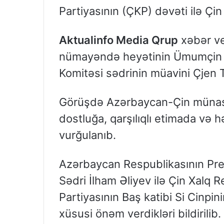
Partiyasının (ÇKP) dəvəti ilə Çi
Aktualinfo Media Qrup
xəbər ve
nümayəndə heyətinin Ümumçin X
Komitəsi sədrinin müavini Çjen T
Görüşdə Azərbaycan-Çin münasi
dostluğa, qarşılıqlı etimada və hə
vurğulanıb.
Azərbaycan Respublikasının Prez
Sədri İlham Əliyev ilə Çin Xalq 
Partiyasının Baş katibi Si Cinpin
xüsusi önəm verdikləri bildirilib.