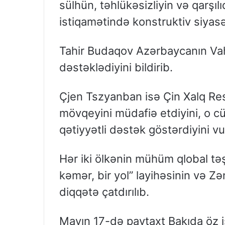
sülhün, təhlükəsizliyin və qarşılı
istiqamətində konstruktiv siyas
Tahir Budaqov Azərbaycanın Vahi
dəstəklədiyini bildirib.
Çjen Tszyanban isə Çin Xalq Resp
mövqeyini müdafiə etdiyini, o c
qətiyyətli dəstək göstərdiyini vu
Hər iki ölkənin mühüm qlobal təş
kəmər, bir yol” layihəsinin və Z
diqqətə çatdırılıb.
Mayın 17-də paytaxt Bakıda öz 