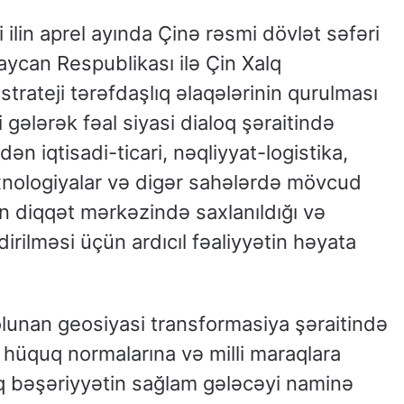
 ilin aprel ayında Çinə rəsmi dövlət səfəri
ycan Respublikası ilə Çin Xalq
strateji tərəfdaşlıq əlaqələrinin qurulması
 gələrək fəal siyasi dialoq şəraitində
ən iqtisadi-ticari, nəqliyyat-logistika,
exnologiyalar və digər sahələrdə mövcud
in diqqət mərkəzində saxlanıldığı və
irilməsi üçün ardıcıl fəaliyyətin həyata
olunan geosiyasi transformasiya şəraitində
 hüquq normalarına və milli maraqlara
q bəşəriyyətin sağlam gələcəyi naminə