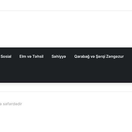
la nəqliyyat əməkdaşlığını dərinləşdirməyə hazırdır
Sosial
Elm və Təhsil
Səhiyyə
Qarabağ və Şərqi Zəngəzur
 səfərdədir