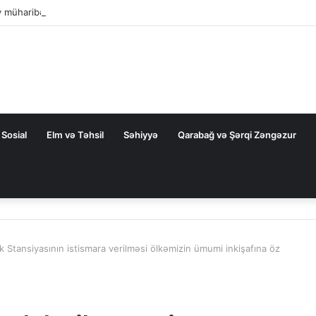
ev müharibəni qazandı, həm də sülhü qazandı!”
Sosial
Elm və Təhsil
Səhiyyə
Qarabağ və Şərqi Zəngəzur
k Stansiyasının istismara verilməsi ölkəmizin ümumi inkişafına öz