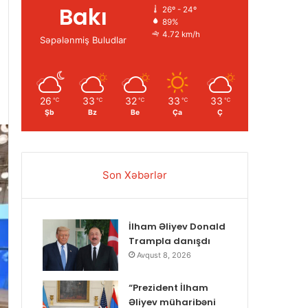
Bakı
26º - 24º
89%
4.72 km/h
Səpələnmiş Buludlar
26
33
32
33
33
℃
℃
℃
℃
℃
Şb
Bz
Be
Ça
Ç
Son Xəbərlər
İlham Əliyev Donald
Trampla danışdı
Avqust 8, 2026
“Prezident İlham
Əliyev müharibəni