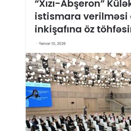
“Xızı-Abşeron” Külək
istismara verilməs
inkişafına öz töhfəs
Yanvar 10, 2026