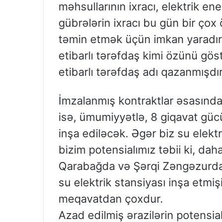
məhsullarının ixracı, elektrik ene
gübrələrin ixracı bu gün bir çox ö
təmin etmək üçün imkan yaradır
etibarlı tərəfdaş kimi özünü gös
etibarlı tərəfdaş adı qazanmışdır
İmzalanmış kontraktlar əsasında 
isə, ümumiyyətlə, 8 giqavat güc
inşa ediləcək. Əgər biz su elektr
bizim potensialımız təbii ki, da
Qarabağda və Şərqi Zəngəzurda 
su elektrik stansiyası inşa etmi
meqavatdan çoxdur.
Azad edilmiş ərazilərin potensial