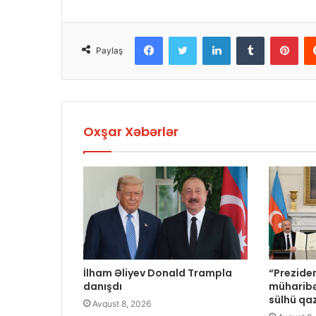
Facebook
Twitter
LinkedIn
Tumblr
Pinterest
Paylaş
Oxşar Xəbərlər
İlham Əliyev Donald Trampla
“Preziden
danışdı
müharibə
sülhü qa
Avqust 8, 2026