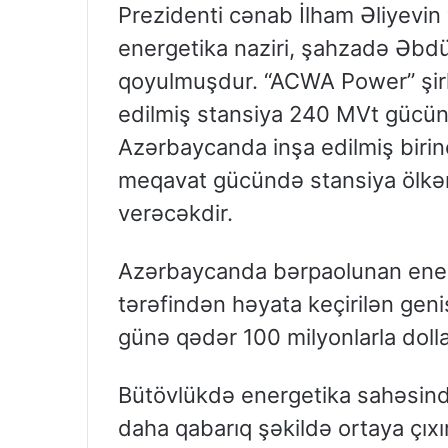
Prezidenti cənab İlham Əliyevin 
energetika naziri, şahzadə Əbdül
qoyulmuşdur. “ACWA Power” şir
edilmiş stansiya 240 MVt gücün
Azərbaycanda inşa edilmiş birinc
meqavat gücündə stansiya ölkəm
verəcəkdir.
Azərbaycanda bərpaolunan enerji 
tərəfindən həyata keçirilən geniş
günə qədər 100 milyonlarla dolla
Bütövlükdə energetika sahəsində
daha qabarıq şəkildə ortaya çıxır