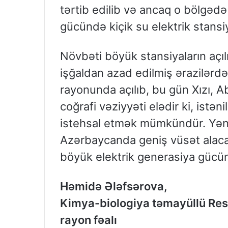
tərtib edilib və ancaq o bölgəd
gücündə kiçik su elektrik stansiy
Növbəti böyük stansiyaların açıl
işğaldan azad edilmiş ərazilərd
rayonunda açılıb, bu gün Xızı, 
coğrafi vəziyyəti elədir ki, istə
istehsal etmək mümkündür. Yəni 
Azərbaycanda geniş vüsət alaca
böyük elektrik generasiya gücün
Həmidə Ələfsərova,
Kimya-biologiya təmayüllü Resp
rayon fəalı