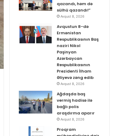
qazandı, həm də
sülhü qazandı!”
Avqust 8, 2026
Avqustun 8-də
Ermənistan
Respublikasının Baş
naziri Nikol
Paşinyan
Azərbaycan
Respublikasının
Prezidenti İlham
Əliyevə zəng edib
Avqust 8, 2026
Ağdaşda baş
vermiş hadisə ilə
bağlı polis
araşdırma aparır
Avqust 8, 2026
Proqram
mühəndisliyinə dair