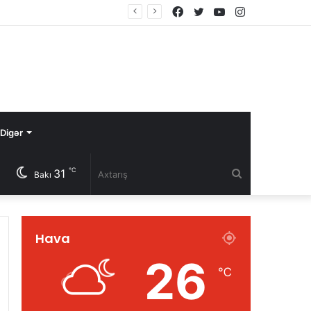
Facebook
Twitter
YouTube
Instagram
Digər
℃
31
Axtarış
Bakı
Hava
26
℃