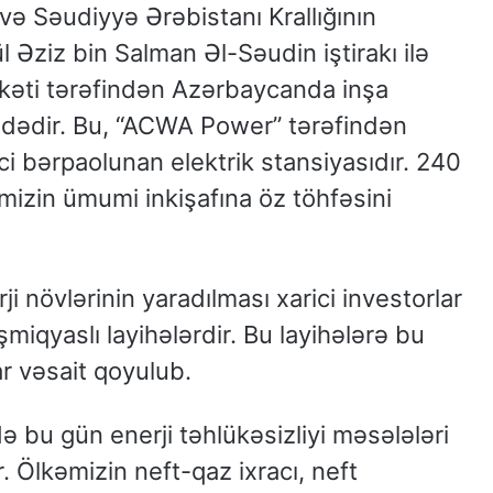
və Səudiyyə Ərəbistanı Krallığının
 Əziz bin Salman Əl-Səudin iştirakı ilə
kəti tərəfindən Azərbaycanda inşa
dədir. Bu, “ACWA Power” tərəfindən
i bərpaolunan elektrik stansiyasıdır. 240
izin ümumi inkişafına öz töhfəsini
növlərinin yaradılması xarici investorlar
miqyaslı layihələrdir. Bu layihələrə bu
r vəsait qoyulub.
 bu gün enerji təhlükəsizliyi məsələləri
. Ölkəmizin neft-qaz ixracı, neft