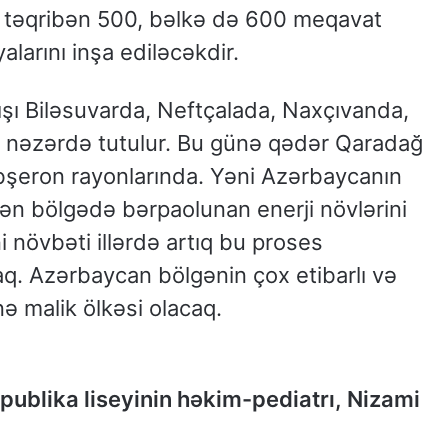
ə təqribən 500, bəlkə də 600 meqavat
alarını inşa ediləcəkdir.
ışı Biləsuvarda, Neftçalada, Naxçıvanda,
ə nəzərdə tutulur. Bu günə qədər Qaradağ
Abşeron rayonlarında. Yəni Azərbaycanın
nilən bölgədə bərpaolunan enerji növlərini
növbəti illərdə artıq bu proses
q. Azərbaycan bölgənin çox etibarlı və
ə malik ölkəsi olacaq.
ublika liseyinin həkim-pediatrı, Nizami