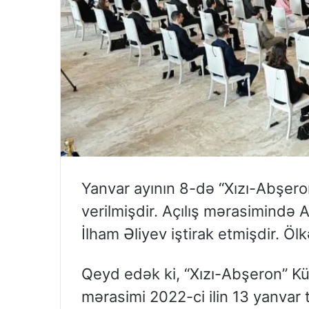
Yanvar ayının 8-də “Xızı-Abşeron
verilmişdir. Açılış mərasimində
İlham Əliyev iştirak etmişdir. Öl
Qeyd edək ki, “Xızı-Abşeron” Kü
mərasimi 2022-ci ilin 13 yanvar