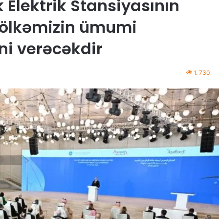
 Elektrik Stansiyasının
i ölkəmizin ümumi
ini verəcəkdir
1. 730