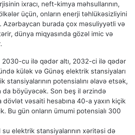
rjisinin ixracı, neft-kimya məhsullarının,
lkələr üçün, onların enerji təhlükəsizliyini
. Azərbaycan burada çox məsuliyyətli və
tərir, dünya miqyasında gözəl imic və
.
2030-cu ilə qədər altı, 2032-ci ilə qədər
ündə külək və Günəş elektrik stansiyaları
ik stansiyalarının potensialını əlavə etsək,
ha da böyüyəcək. Son beş il ərzində
dövlət vəsaiti hesabına 40-a yaxın kiçik
şik. Bu gün onların ümumi potensialı 300
 su elektrik stansiyalarının xəritəsi də