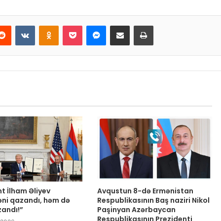
Reddit
VKontakte
Odnoklassniki
Pocket
Messenger
Email ilə paylaş
Print
t İlham Əliyev
Avqustun 8-də Ermənistan
ni qazandı, həm də
Respublikasının Baş naziri Nikol
zandı!”
Paşinyan Azərbaycan
Respublikasının Prezidenti