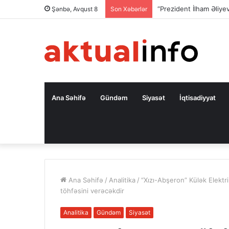
“Prezident İlham Əliy
Şənbə, Avqust 8
Son Xəbərlər
Ana Səhifə
Gündəm
Siyasət
İqtisadiyyat
Ana Səhifə
/
Analitika
/
“Xızı-Abşeron” Külək Elektri
töhfəsini verəcəkdir
Analitika
Gündəm
Siyasət