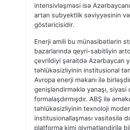
intensivləşməsi isə Azərbaycan
artan subyektlik səviyyəsinin və
göstəricisidir.
Enerji amili bu münasibətlərin st
bazarlarında qeyri-sabitliyin art
çevrildiyi şəraitdə Azərbaycan ya
təhlükəsizliyinin institusional tə
Avropa enerji məkanı ilə birləşdi
genişləndirməklə yanaşı, siyasi qa
formalaşdırmışdır. ABŞ ilə əmək
təhlükəsizliyinin texnoloji moder
institusionallaşması vasitəsilə d
platforma kimi qiymətləndirilə bi