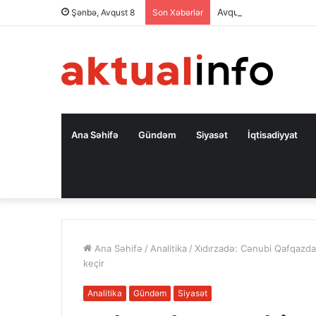
Şənbə, Avqust 8
Son Xəbərlər
Ana Səhifə
Gündəm
Siyasət
İqtisadiyyat
Ana Səhifə
/
Analitika
/
Xıdırzadə: Cənubi Qafqazda
keçir
Analitika
Gündəm
Siyasət