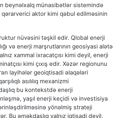
ın beynəlxalq münasibətlər sistemində
 qərarverici aktor kimi qəbul edilməsinin
ruktur nüvəsini təşkil edir. Qlobal enerji
dığı və enerji marşrutlarının geosiyasi alətə
lnız xammal ixracatçısı kimi deyil, enerji
minatçısı kimi çıxış edir. Xəzər regionunu
rən layihələr geoiqtisadi əlaqələri
rşılıqlı asılılıq mexanizmi
daşlıq bu kontekstdə enerji
nləşmə, yaşıl enerji keçidi və investisiya
ərinləşdirilməsinə yönəlmiş strateji
lər. Bu əməkdaşlıq yalnız iqtisadi deyil,