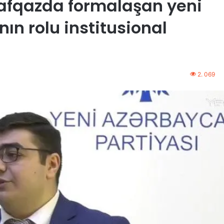
Qafqazda formalaşan yeni
n rolu institusional
2. 069