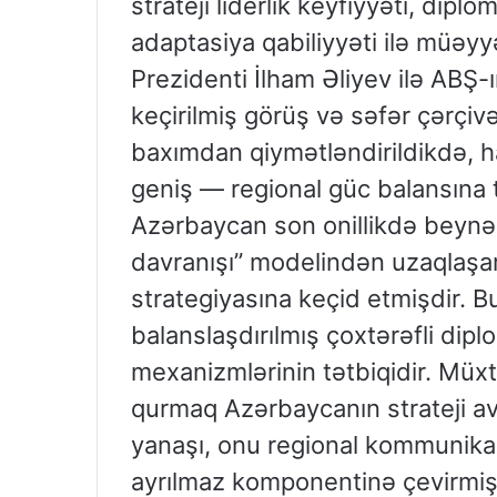
strateji liderlik keyfiyyəti, diplo
adaptasiya qabiliyyəti ilə müəy
Prezidenti İlham Əliyev ilə ABŞ-
keçirilmiş görüş və səfər çərçiv
baxımdan qiymətləndirildikdə, h
geniş — regional güc balansına tə
Azərbaycan son onillikdə beynəl
davranışı” modelindən uzaqlaşa
strategiyasına keçid etmişdir. B
balanslaşdırılmış çoxtərəfli dip
mexanizmlərinin tətbiqidir. Müxt
qurmaq Azərbaycanın strateji 
yanaşı, onu regional kommunikas
ayrılmaz komponentinə çevirmişd