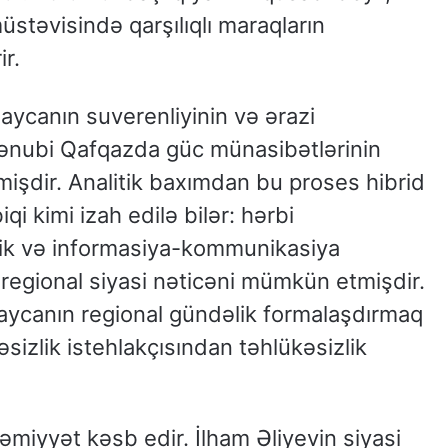
stəvisində qarşılıqlı maraqların
r.
canın suverenliyinin və ərazi
ənubi Qafqazda güc münasibətlərinin
mişdir. Analitik baxımdan bu proses hibrid
qi kimi izah edilə bilər: hərbi
mlik və informasiya-kommunikasiya
i regional siyasi nəticəni mümkün etmişdir.
aycanın regional gündəlik formalaşdırmaq
əsizlik istehlakçısından təhlükəsizlik
həmiyyət kəsb edir. İlham Əliyevin siyasi