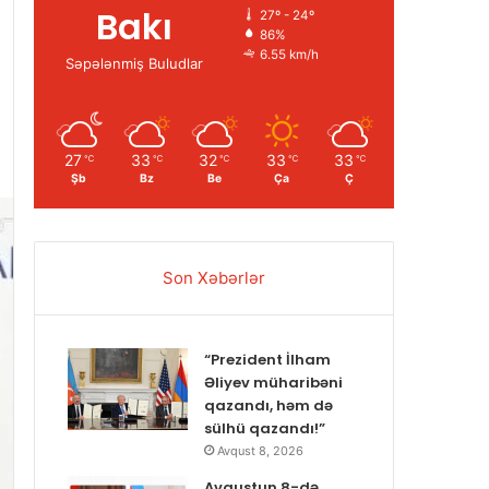
Bakı
27º - 24º
86%
6.55 km/h
Səpələnmiş Buludlar
27
33
32
33
33
℃
℃
℃
℃
℃
Şb
Bz
Be
Ça
Ç
Son Xəbərlər
“Prezident İlham
Əliyev müharibəni
qazandı, həm də
sülhü qazandı!”
Avqust 8, 2026
Avqustun 8-də