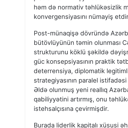
həm də normativ təhlükəsizlik mü
konvergensiyasını nümayiş etdiri
Post-münaqişə dövründə Azərbay
bütövlüyünün təmin olunması C
strukturunu köklü şəkildə dəyiş
güc konsepsiyasının praktik tətbi
deterrensiya, diplomatik legiti
strategiyasının paralel istifadəs
Əldə olunmuş yeni reallıq Azərb
qabiliyyətini artırmış, onu təhlük
istehsalçısına çevirmişdir.
Burada liderlik kapitalı xüsusi ə