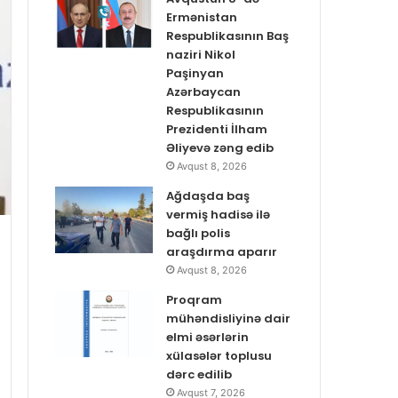
Ermənistan
Respublikasının Baş
naziri Nikol
Paşinyan
Azərbaycan
Respublikasının
Prezidenti İlham
Əliyevə zəng edib
Avqust 8, 2026
Ağdaşda baş
vermiş hadisə ilə
bağlı polis
araşdırma aparır
Avqust 8, 2026
Proqram
mühəndisliyinə dair
elmi əsərlərin
xülasələr toplusu
dərc edilib
Avqust 7, 2026