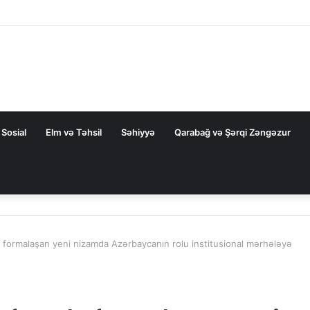
Sosial
Elm və Təhsil
Səhiyyə
Qarabağ və Şərqi Zəngəzur
 formalaşan yeni nizamda Azərbaycanın rolu institusional mərhələyə