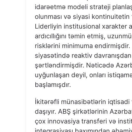
idarəetmə modeli strateji planlaş
olunması və siyasi kontinuitetin 
Liderliyin institusional xarakter
ardıcıllığını təmin etmiş, uzunmü
risklərini minimuma endirmişdir
siyasətində reaktiv davranışdan
şərtləndirmişdir. Nəticədə Azər
uyğunlaşan deyil, onları istiqam
başlamışdır.
İkitərəfli münasibətlərin iqtisad
daşıyır. ABŞ şirkətlərinin Azərb
çox innovasiya transferi və inst
inteqrasiyası baxımından əhəmiyy