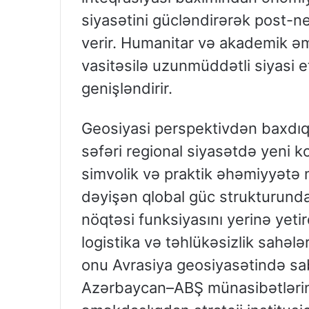
siyasətini gücləndirərək post-n
verir. Humanitar və akademik ə
vasitəsilə uzunmüddətli siyasi e
genişləndirir.
Geosiyasi perspektivdən baxdıq
səfəri regional siyasətdə yeni k
simvolik və praktik əhəmiyyətə 
dəyişən qlobal güc strukturunda 
nöqtəsi funksiyasını yerinə yetir
logistika və təhlükəsizlik sahələr
onu Avrasiya geosiyasətində sabi
Azərbaycan–ABŞ münasibətlərinin