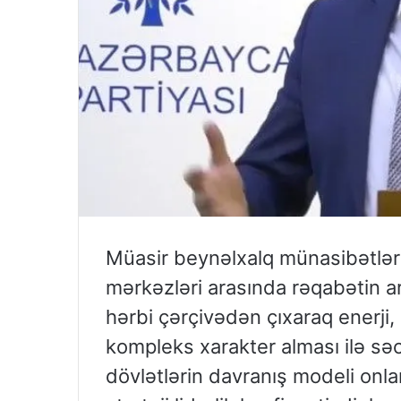
Müasir beynəlxalq münasibətlər 
mərkəzləri arasında rəqabətin ar
hərbi çərçivədən çıxaraq enerji, 
kompleks xarakter alması ilə səci
dövlətlərin davranış modeli onları