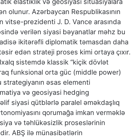
matik elastiklik və geosiyasi situasiyalara
yən olunur. Azərbaycan Respublikasının
ın vitse-prezidenti J. D. Vance arasında
əsində verilən siyasi bəyanatlar məhz bu
adisə ikitərəfli diplomatik təmasdan daha
sir edən strateji proses kimi ortaya çıxır.
xalq sistemdə klassik “kiçik dövlət
raq funksional orta güc (middle power)
u strategiyanın əsas elementi
lomatiya və geosiyasi hedging
əlif siyasi qütblərlə paralel əməkdaşlıq
avtonomiyasını qorumağa imkan verməklə
iya və təhlükəsizlik proseslərinin
ir. ABŞ ilə münasibətlərin