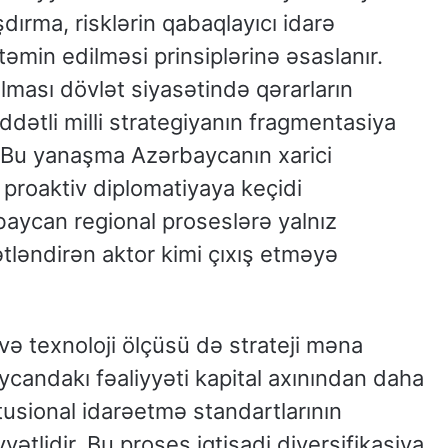
dırma, risklərin qabaqlayıcı idarə
təmin edilməsi prinsiplərinə əsaslanır.
 alması dövlət siyasətində qərarların
ddətli milli strategiyanın fragmentasiya
. Bu yanaşma Azərbaycanın xarici
 proaktiv diplomatiyaya keçidi
baycan regional proseslərə yalnız
ətləndirən aktor kimi çıxış etməyə
i və texnoloji ölçüsü də strateji məna
aycandakı fəaliyyəti kapital axınından daha
itusional idarəetmə standartlarının
ətlidir. Bu proses iqtisadi diversifikasiya