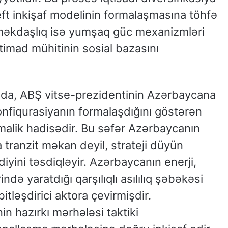
eft inkişaf modelinin formalaşmasına töhfə
məkdaşlıq isə yumşaq güc mexanizmləri
timad mühitinin sosial bazasını
da, ABŞ vitse-prezidentinin Azərbaycana
onfiqurasiyanın formalaşdığını göstərən
malik hadisədir. Bu səfər Azərbaycanın
tranzit məkan deyil, strateji düyün
diyini təsdiqləyir. Azərbaycanın enerji,
ində yaratdığı qarşılıqlı asılılıq şəbəkəsi
tləşdirici aktora çevirmişdir.
 hazırkı mərhələsi taktiki