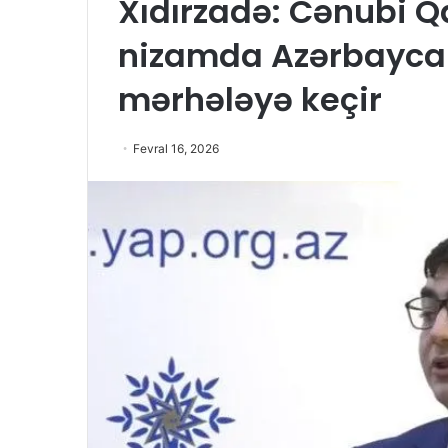
Xıdırzadə: Cənubi 
nizamda Azərbaycanı
mərhələyə keçir
Fevral 16, 2026