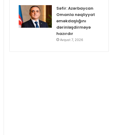
Səfir: Azərbaycan
Omanla nəqliyyat
əməkdaşlığını
dərinləşdirməyə
hazırdır
Avqust 7, 2026