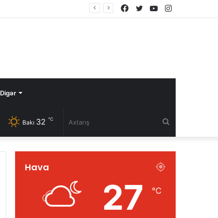
Facebook
Twitter
YouTube
Instagram
Avqustun 8-də Ermənistan Respublikasının Baş naziri Nikol Paşinyan Azərbaycan Respublikasının Prezidenti İlham Əliyevə zəng edib
Digər
℃
32
Axtarış
Bakı
Hava
27
℃