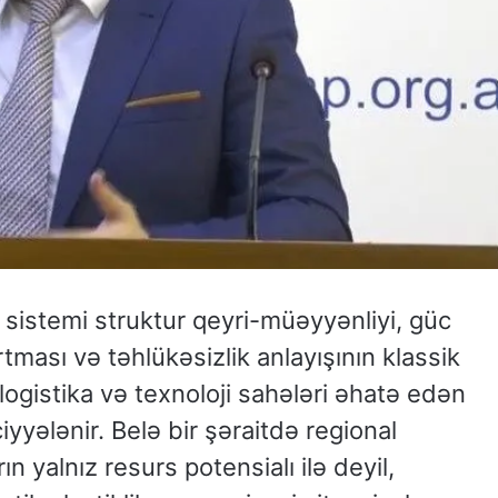
sistemi struktur qeyri-müəyyənliyi, güc
tması və təhlükəsizlik anlayışının klassik
logistika və texnoloji sahələri əhatə edən
yyələnir. Belə bir şəraitdə regional
n yalnız resurs potensialı ilə deyil,