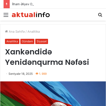
İlham Əliyev Donald Trampla danışdı
Menu
A
Ana Səhifə
/
Analitika
Analitika
Gündəm
Siyasət
Xankəndidə
Yenidənqurma Nəfəsi
Sentyabr 18, 2025
1. 999