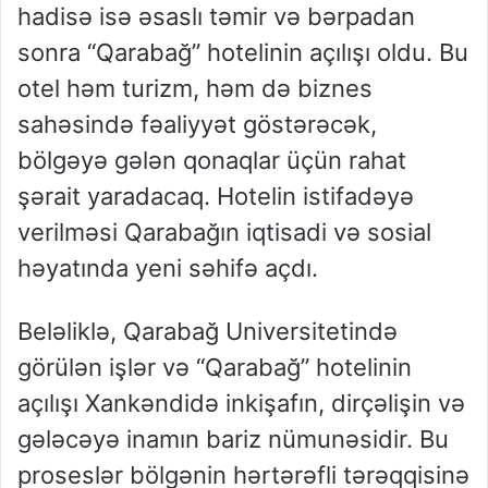
hadisə isə əsaslı təmir və bərpadan
sonra “Qarabağ” hotelinin açılışı oldu. Bu
otel həm turizm, həm də biznes
sahəsində fəaliyyət göstərəcək,
bölgəyə gələn qonaqlar üçün rahat
şərait yaradacaq. Hotelin istifadəyə
verilməsi Qarabağın iqtisadi və sosial
həyatında yeni səhifə açdı.
Beləliklə, Qarabağ Universitetində
görülən işlər və “Qarabağ” hotelinin
açılışı Xankəndidə inkişafın, dirçəlişin və
gələcəyə inamın bariz nümunəsidir. Bu
proseslər bölgənin hərtərəfli tərəqqisinə