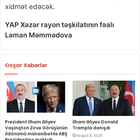
xidmət edəcək.
YAP Xəzər rayon təşkilatının fəalı
Ləman Məmmədova
Oxşar Xəbərlər
Prezident İlham Əliyev
İlham Əliyev Donald
Vaşinqton Zirvə Görüşünün
Trampla danışdı
ildönümü münasibətilə ABŞ
Avqust 8, 2026
Prezidentinə məktub