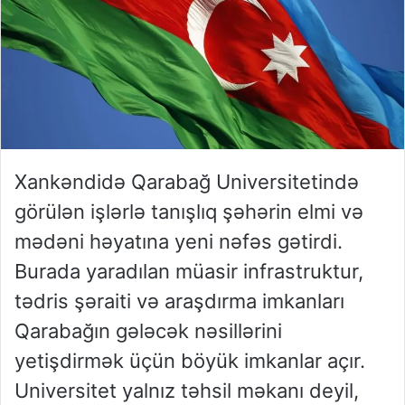
Xankəndidə Qarabağ Universitetində
görülən işlərlə tanışlıq şəhərin elmi və
mədəni həyatına yeni nəfəs gətirdi.
Burada yaradılan müasir infrastruktur,
tədris şəraiti və araşdırma imkanları
Qarabağın gələcək nəsillərini
yetişdirmək üçün böyük imkanlar açır.
Universitet yalnız təhsil məkanı deyil,