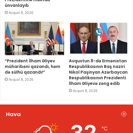
ünvanlayıb
Avqust 8, 2026
“Prezident İlham Əliyev
Avqustun 8-də Ermənistan
müharibəni qazandı, həm
Respublikasının Baş naziri
də sülhü qazandı!”
Nikol Paşinyan Azərbaycan
Respublikasının Prezidenti
Avqust 8, 2026
İlham Əliyevə zəng edib
Avqust 8, 2026
Hava
32
℃