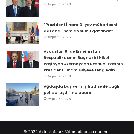
Avqust 8, 2026
“Prezident İlham Əliyev müharibəni
qazandı, həm də sülhü qazandı!”
Avqust 8, 2026
Avqustun 8-də Ermənistan
Respublikasının Baş naziri Nikol
Paşinyan Azərbaycan Respublikasının
Prezidenti İlham Əliyevə zəng edib
Avqust 8, 2026
Ağdaşda baş vermiş hadisə ilə bağlı
polis araşdırma aparır
Avqust 8, 2026
© 2022
Aktualinfo.az
Bütün hüquqları qorunur.