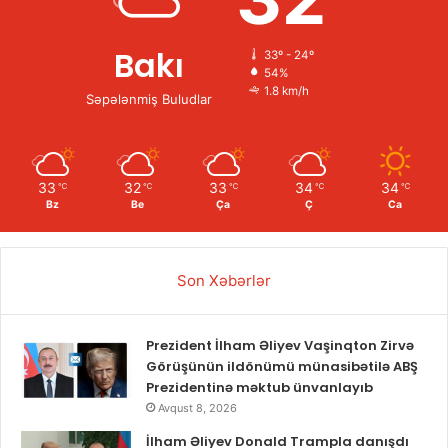
Bakı
33º - 24º
54%
1.8 km/h
Səpələnmiş Buludlar
33
32
33
34
34
℃
℃
℃
℃
℃
Bz
Be
Ça
Ç
Ca
Son Xəbərlər
Prezident İlham Əliyev Vaşinqton Zirvə
Görüşünün ildönümü münasibətilə ABŞ
Prezidentinə məktub ünvanlayıb
Avqust 8, 2026
İlham Əliyev Donald Trampla danışdı