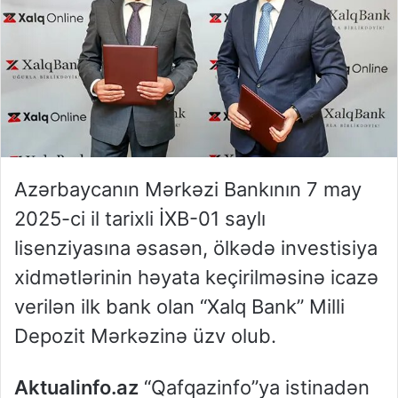
Azərbaycanın Mərkəzi Bankının 7 may
2025-ci il tarixli İXB-01 saylı
lisenziyasına əsasən, ölkədə investisiya
xidmətlərinin həyata keçirilməsinə icazə
verilən ilk bank olan “Xalq Bank” Milli
Depozit Mərkəzinə üzv olub.
Aktualinfo.az
“Qafqazinfo”ya istinadən