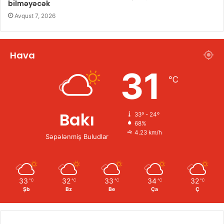
bilməyəcək
Avqust 7, 2026
Hava
31
℃
Bakı
33º - 24º
68%
4.23 km/h
Səpələnmiş Buludlar
33
32
33
34
32
℃
℃
℃
℃
℃
Şb
Bz
Be
Ça
Ç