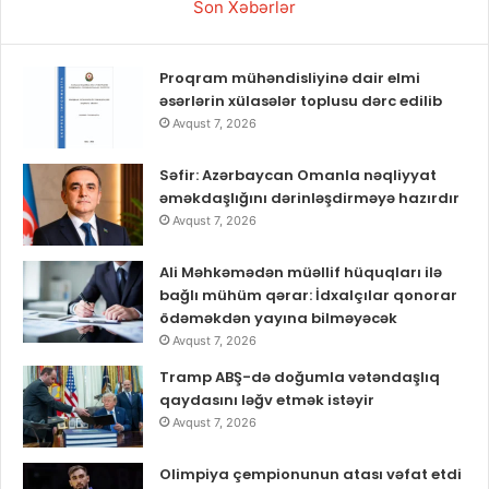
Son Xəbərlər
Proqram mühəndisliyinə dair elmi
əsərlərin xülasələr toplusu dərc edilib
Avqust 7, 2026
Səfir: Azərbaycan Omanla nəqliyyat
əməkdaşlığını dərinləşdirməyə hazırdır
Avqust 7, 2026
Ali Məhkəmədən müəllif hüquqları ilə
bağlı mühüm qərar: İdxalçılar qonorar
ödəməkdən yayına bilməyəcək
Avqust 7, 2026
Tramp ABŞ-də doğumla vətəndaşlıq
qaydasını ləğv etmək istəyir
Avqust 7, 2026
Olimpiya çempionunun atası vəfat etdi