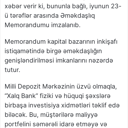
xəbər verir ki, bununla bağlı, iyunun 23-
ü tərəflər arasında Əməkdaşlıq
Memorandumu imzalanıb.
Memorandum kapital bazarının inkişafı
istiqamətində birgə əməkdaşlığın
genişləndirilməsi imkanlarını nəzərdə
tutur.
Milli Depozit Mərkəzinin üzvü olmaqla,
“Xalq Bank” fiziki və hüquqi şəxslərə
birbaşa investisiya xidmətləri təklif edə
biləcək. Bu, müştərilərə maliyyə
portfelini səmərəli idarə etməyə və