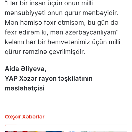
“Hər bir insan üçün onun milli
mənsubiyyəti onun qurur mənbəyidir.
Mən həmişə fəxr etmişəm, bu gün də
fəxr edirəm ki, mən azərbaycanlıyam”
kəlamı hər bir həmvətənimiz üçün milli
qürur rəmzinə çevrilmişdir.
Aida Əliyeva,
YAP Xəzər rayon təşkilatının
məsləhətçisi
Oxşar Xəbərlər