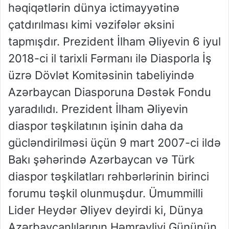
həqiqətlərin dünya ictimayyətinə
çatdırılması kimi vəzifələr əksini
tapmışdır. Prezident İlham Əliyevin 6 iyul
2018-ci il tarixli Fərmanı ilə Diasporla İş
üzrə Dövlət Komitəsinin tabeliyində
Azərbaycan Diasporuna Dəstək Fondu
yaradılıdı. Prezident İlham Əliyevin
diaspor təşkilatının işinin daha da
gücləndirilməsi üçün 9 mart 2007-ci ildə
Bakı şəhərində Azərbaycan və Türk
diaspor təşkilatları rəhbərlərinin birinci
forumu təşkil olunmuşdur. Ümummilli
Lider Heydər Əliyev deyirdi ki, Dünya
Azərbaycanlılarının Həmrəyliyi Gününün