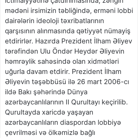
ictimaiyyətinə çatdırılmasında, zəngin
mədəni irsimizin təbliğində, erməni lobbi
dairələrin ideoloji təxribatlarının
qarşısının alınmasında qətiyyət nümayiş
etdirirlər. Hazırda Prezident İlham Əliyev
tərəfindən Ulu Öndər Heydər Əliyevin
həmrəylik sahəsində olan xidmətləri
uğurla davam etdirir. Prezident İlham
Əliyevin təşəbbüsü ilə 26 mart 2006-cı
ildə Bakı şəhərində Dünya
azərbaycanlılarının II Qurultayı keçirilib.
Qurultayda xaricdə yaşayan
azərbaycanlıların diaspordan lobbiyə
çevrilməsi və ölkəmizlə bağlı