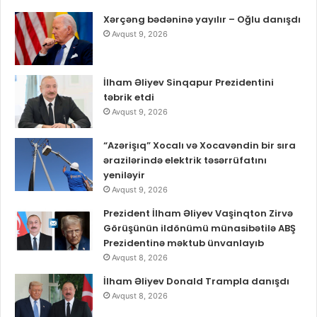
Xərçəng bədəninə yayılır – Oğlu danışdı
Avqust 9, 2026
İlham Əliyev Sinqapur Prezidentini
təbrik etdi
Avqust 9, 2026
“Azərişıq” Xocalı və Xocavəndin bir sıra
ərazilərində elektrik təsərrüfatını
yeniləyir
Avqust 9, 2026
Prezident İlham Əliyev Vaşinqton Zirvə
Görüşünün ildönümü münasibətilə ABŞ
Prezidentinə məktub ünvanlayıb
Avqust 8, 2026
İlham Əliyev Donald Trampla danışdı
Avqust 8, 2026