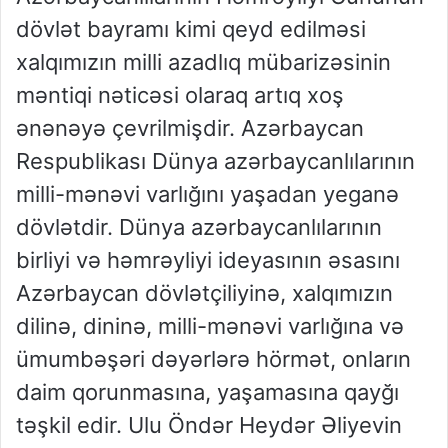
dövlət bayramı kimi qeyd edilməsi
xalqımızın milli azadlıq mübarizəsinin
məntiqi nəticəsi olaraq artıq xoş
ənənəyə çevrilmişdir. Azərbaycan
Respublikası Dünya azərbaycanlılarının
milli-mənəvi varlığını yaşadan yeganə
dövlətdir. Dünya azərbaycanlılarının
birliyi və həmrəyliyi ideyasının əsasını
Azərbaycan dövlətçiliyinə, xalqımızın
dilinə, dininə, milli-mənəvi varlığına və
ümumbəşəri dəyərlərə hörmət, onların
daim qorunmasına, yaşamasına qayğı
təşkil edir. Ulu Öndər Heydər Əliyevin