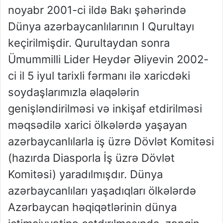
noyabr 2001-ci ildə Bakı şəhərində
Dünya azərbaycanlılarının I Qurultayı
keçirilmişdir. Qurultaydan sonra
Ümummilli Lider Heydər Əliyevin 2002-
ci il 5 iyul tarixli fərmanı ilə xaricdəki
soydaşlarımızla əlaqələrin
genişləndirilməsi və inkişaf etdirilməsi
məqsədilə xarici ölkələrdə yaşayan
azərbaycanlılarla iş üzrə Dövlət Komitəsi
(hazırda Diasporla İş üzrə Dövlət
Komitəsi) yaradılmışdır. Dünya
azərbaycanlıları yaşadıqları ölkələrdə
Azərbaycan həqiqətlərinin dünya