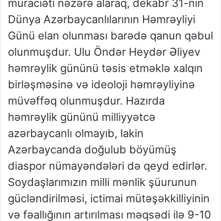
müraciəti nəzərə alaraq, dekabr 31-nin
Dünya Azərbaycanlılarının Həmrəyliyi
Günü elan olunması barədə qanun qəbul
olunmuşdur. Ulu Öndər Heydər Əliyev
həmrəylik gününü təsis etməklə xalqın
birləşməsinə və ideoloji həmrəyliyinə
müvəffəq olunmuşdur. Hazırda
həmrəylik gününü milliyyətcə
azərbaycanlı olmayıb, lakin
Azərbaycanda doğulub böyümüş
diaspor nümayəndələri də qeyd edirlər.
Soydaşlarımızın milli mənlik şüurunun
gücləndirilməsi, ictimai mütəşəkkilliyinin
və fəallığının artırılması məqsədi ilə 9-10