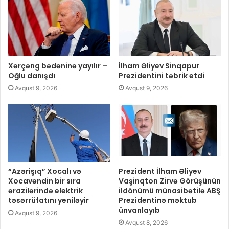
Xərçəng bədəninə yayılır –
İlham Əliyev Sinqapur
Oğlu danışdı
Prezidentini təbrik etdi
Avqust 9, 2026
Avqust 9, 2026
“Azərişıq” Xocalı və
Prezident İlham Əliyev
Xocavəndin bir sıra
Vaşinqton Zirvə Görüşünün
ərazilərində elektrik
ildönümü münasibətilə ABŞ
təsərrüfatını yeniləyir
Prezidentinə məktub
ünvanlayıb
Avqust 9, 2026
Avqust 8, 2026