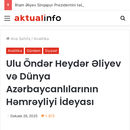
İlham Əliyev Sinqapur Prezidentini təbrik etdi
Menu
A
Ana Səhifə
/
Analitika
Analitika
Gündəm
Siyasət
Ulu Öndər Heydər Əliyev
və Dünya
Azərbaycanlılarının
Həmrəyliyi İdeyası
Dekabr 26, 2025
1. 875