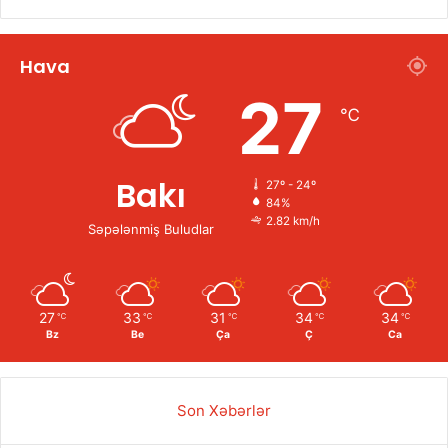
Hava
27
℃
Bakı
27º - 24º
84%
2.82 km/h
Səpələnmiş Buludlar
27
33
31
34
34
℃
℃
℃
℃
℃
Bz
Be
Ça
Ç
Ca
Son Xəbərlər