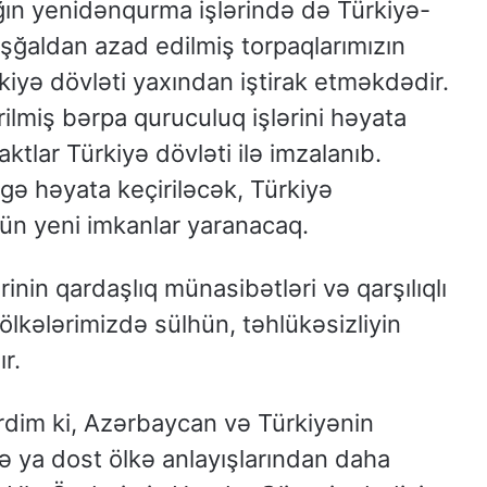
ın yenidənqurma işlərində də Türkiyə-
işğaldan azad edilmiş torpaqlarımızın
kiyə dövləti yaxından iştirak etməkdədir.
rilmiş bərpa quruculuq işlərini həyata
aktlar Türkiyə dövləti ilə imzalanıb.
gə həyata keçiriləcək, Türkiyə
üçün yeni imkanlar yaranacaq.
nin qardaşlıq münasibətləri və qarşılıqlı
lkələrimizdə sülhün, təhlükəsizliyin
r.
rdim ki, Azərbaycan və Türkiyənin
və ya dost ölkə anlayışlarından daha