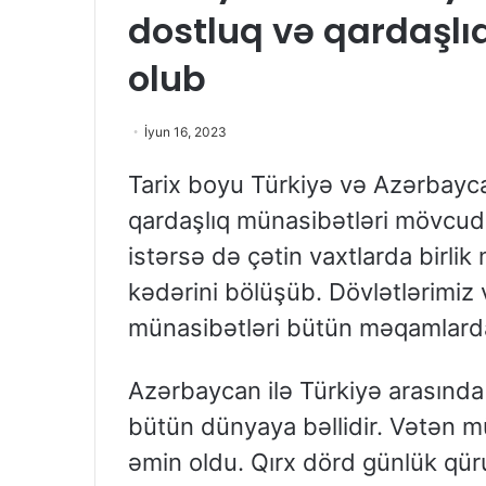
dostluq və qardaşl
olub
İyun 16, 2023
Tarix boyu Türkiyə və Azərbayc
qardaşlıq münasibətləri mövcud o
istərsə də çətin vaxtlarda birlik 
kədərini bölüşüb. Dövlətlərimiz 
münasibətləri bütün məqamlarda 
Azərbaycan ilə Türkiyə arasında
bütün dünyaya bəllidir. Vətən m
əmin oldu. Qırx dörd günlük qüru