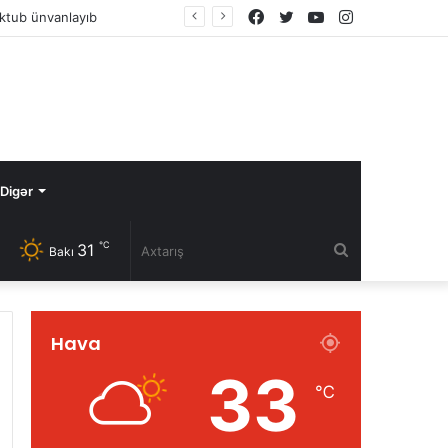
Facebook
Twitter
YouTube
Instagram
ktub ünvanlayıb
Digər
℃
31
Axtarış
Bakı
Hava
33
℃