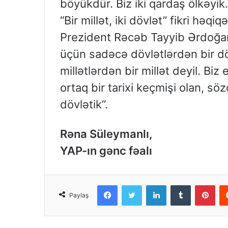
böyükdür. Biz iki qardaş ölkəyik
“Bir millət, iki dövlət” fikri həqi
Prezident Rəcəb Tayyib Ərdoğan
üçün sadəcə dövlətlərdən bir dö
millətlərdən bir millət deyil. Biz
ortaq bir tarixi keçmişi olan, söz
dövlətik”.
Rəna Süleymanlı,
YAP-ın gənc fəalı
Facebook
Twitter
LinkedIn
Tumblr
Pint
Paylaş