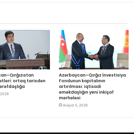
an–Qırğızıstan
Azərbaycan–Qırğız İnvestisiya
tləri: ortaq tarixdən
Fondunun kapitalının
tərəfdaşlığa
artırılması: iqtisadi
əməkdaşlığın yeni inkişaf
 2026
mərhələsi
Avqust 5, 2026