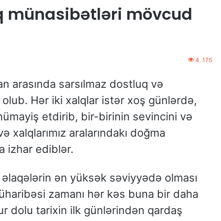
ıq münasibətləri mövcud
4. 175
an arasında sarsılmaz dostluq və
lub. Hər iki xalqlar istər xoş günlərdə,
nümayiş etdirib, bir-birinin sevincini və
və xalqlarımız aralarındakı doğma
izhar ediblər.
 əlaqələrin ən yüksək səviyyədə olması
üharibəsi zamanı hər kəs buna bir daha
r dolu tarixin ilk günlərindən qardaş