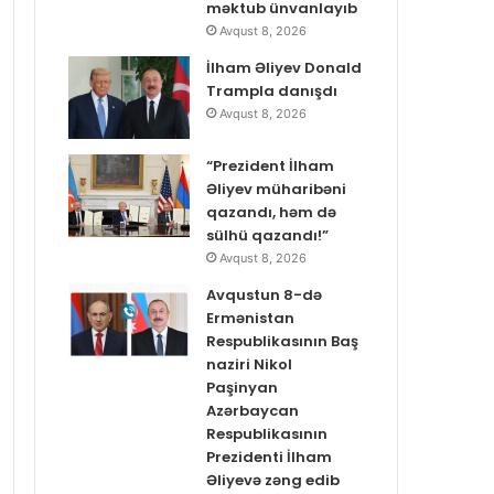
məktub ünvanlayıb
Avqust 8, 2026
İlham Əliyev Donald
Trampla danışdı
Avqust 8, 2026
“Prezident İlham
Əliyev müharibəni
qazandı, həm də
sülhü qazandı!”
Avqust 8, 2026
Avqustun 8-də
Ermənistan
Respublikasının Baş
naziri Nikol
Paşinyan
Azərbaycan
Respublikasının
Prezidenti İlham
Əliyevə zəng edib