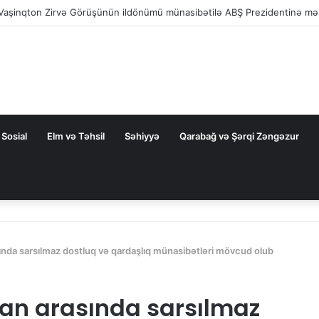
v Vaşinqton Zirvə Görüşünün ildönümü münasibətilə ABŞ Prezidentinə mə
Sosial
Elm və Təhsil
Səhiyyə
Qarabağ və Şərqi Zəngəzur
ında sarsılmaz dostluq və qardaşlıq münasibətləri mövcud olub
can arasında sarsılmaz