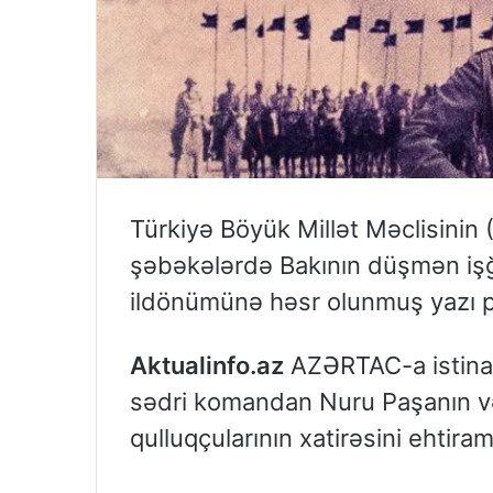
Türkiyə Böyük Millət Məclisini
şəbəkələrdə Bakının düşmən işğ
ildönümünə həsr olunmuş yazı p
Aktualinfo.az
AZƏRTAC-a istinad
sədri komandan Nuru Paşanın v
qulluqçularının xatirəsini ehtira