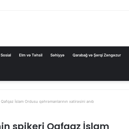
ZAL-la bağlı FƏRMAN
Sosial
Elm və Təhsil
Səhiyyə
Qarabağ və Şərqi Zəngəzur
i Qafqaz İslam Ordusu qəhrəmanlarının xatirəsini anıb
in spikeri Qafqaz İslam