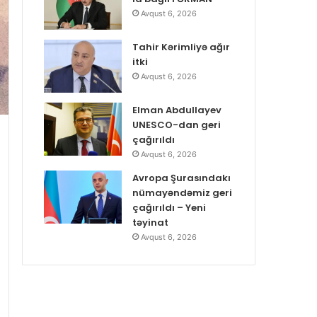
Avqust 6, 2026
Tahir Kərimliyə ağır
itki
Avqust 6, 2026
Elman Abdullayev
UNESCO-dan geri
çağırıldı
Avqust 6, 2026
Avropa Şurasındakı
nümayəndəmiz geri
çağırıldı – Yeni
təyinat
Avqust 6, 2026