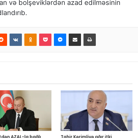
an və bolşeviklərdən azad edilməsinin
landırıb.
Reddit
VKontakte
Odnoklassniki
Pocket
Messenger
Email ilə paylaş
Print
tdən AZAL-la bağlı
Tahir Kərimliyə ağır itki