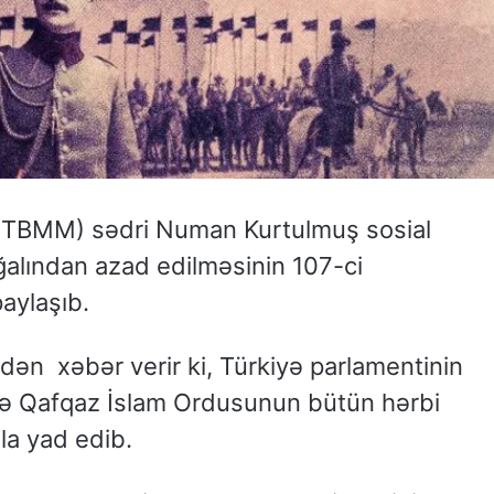
n (TBMM) sədri Numan Kurtulmuş sosial
alından azad edilməsinin 107-ci
aylaşıb.
ən xəbər verir ki, Türkiyə parlamentinin
ə Qafqaz İslam Ordusunun bütün hərbi
mla yad edib.