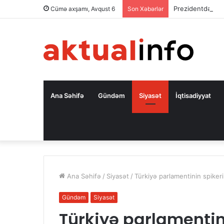
Prezidentdən A
Cümə axşamı, Avqust 6
Son Xəbərlər
Ana Səhifə
Gündəm
Siyasət
İqtisadiyyat
Ana Səhifə
/
Siyasət
/
Türkiyə parlamentinin spiker
Gündəm
Siyasət
Türkiyə parlamentin