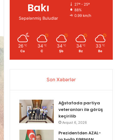
Bakı
27º - 25º
88%
0.99 km/h
Səpələnmiş Buludlar
26
34
34
34
33
℃
℃
℃
℃
℃
Ca
C
Şb
Bz
Be
Son Xəbərlər
Ağstafada partiya
veteranları ilə görüş
keçirilib
Avqust 6, 2026
Prezidentdən AZAL-
la bağlı FƏRMAN