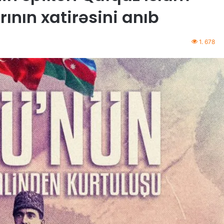
nın xatirəsini anıb
1. 678