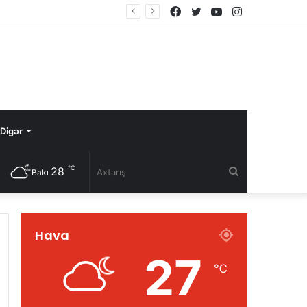
Facebook
Twitter
YouTube
Instagram
Digər
℃
28
Axtarış
Bakı
Hava
27
℃