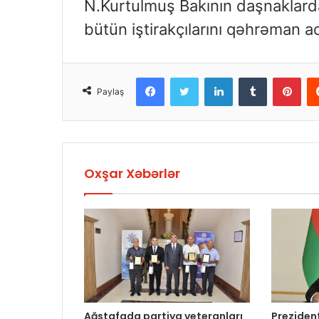
N.Kurtulmuş Bakının daşnaklard
bütün iştirakçılarını qəhrəman ad
Facebook
Twitter
LinkedIn
Tumblr
Pinterest
Paylaş
Oxşar Xəbərlər
Ağstafada partiya veteranları
Preziden