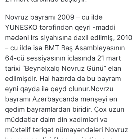
Novruz bayramı 2009 – cu ildə
YUNESKO tərəfindən qeyri -maddi
mədəni irs siyahısına daxil edilmiş, 2010
– cu ildə isə BMT Baş Asambleyasının
64-cü sessiyasının iclasında 21 mart
tarixi “Beynəlxalq Novruz Günü” elan
edilmişdir. Hal hazırda da bu bayram
eyni qayda ilə qeyd olunur.Novrzu
bayramı Azərbaycanda mənşəyi ən
qədim bayramlardan biridir. Çox uzun
müddətlər daim din xadimləri və
müxtəlif təriqət nümayəndələri Novruz