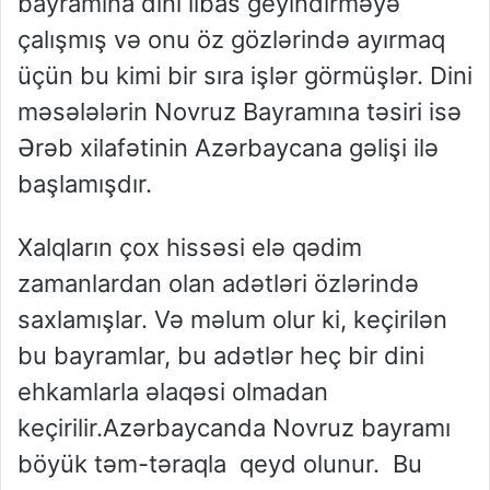
bayramına dini libas geyindirməyə
çalışmış və onu öz gözlərində ayırmaq
üçün bu kimi bir sıra işlər görmüşlər. Dini
məsələlərin Novruz Bayramına təsiri isə
Ərəb xilafətinin Azərbaycana gəlişi ilə
başlamışdır.
Xalqların çox hissəsi elə qədim
zamanlardan olan adətləri özlərində
saxlamışlar. Və məlum olur ki, keçirilən
bu bayramlar, bu adətlər heç bir dini
ehkamlarla əlaqəsi olmadan
keçirilir.Azərbaycanda Novruz bayramı
böyük təm-təraqla qeyd olunur. Bu