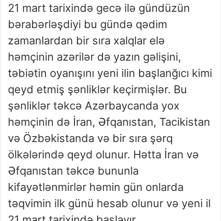
21 mart tarixində gecə ilə gündüzün
bərabərləşdiyi bu gündə qədim
zamanlardan bir sıra xalqlar elə
həmçinin azərilər də yazın gəlişini,
təbiətin oyanışını yeni ilin başlanğıcı kimi
qeyd etmiş şənliklər keçirmişlər. Bu
şənliklər təkcə Azərbaycanda yox
həmçinin də İran, Əfqanıstan, Tacikistan
və Özbəkistanda və bir sıra şərq
ölkələrində qeyd olunur. Hətta İran və
Əfqanıstan təkcə bununla
kifayətlənmirlər həmin gün onlarda
təqvimin ilk günü hesab olunur və yeni il
21 mart tarixində başlayır.