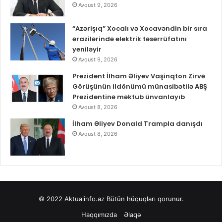
Avqust 9, 2026
“Azərişıq” Xocalı və Xocavəndin bir sıra
ərazilərində elektrik təsərrüfatını
yeniləyir
Avqust 9, 2026
Prezident İlham Əliyev Vaşinqton Zirvə
Görüşünün ildönümü münasibətilə ABŞ
Prezidentinə məktub ünvanlayıb
Avqust 8, 2026
İlham Əliyev Donald Trampla danışdı
Avqust 8, 2026
© 2022
Aktualinfo.az
Bütün hüquqları qorunur.
Haqqımızda
Əlaqə