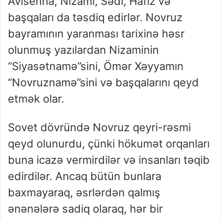
Avisenna, Nizami, Sədi, Hafiz və
başqaları da təsdiq edirlər. Novruz
bayramının yaranması tarixinə həsr
olunmuş yazılardan Nizaminin
“Siyasətnamə”sini, Ömər Xəyyamın
“Novruznamə”sini və başqalarını qeyd
etmək olar.
Sovet dövründə Novruz qeyri-rəsmi
qeyd olunurdu, çünki hökumət orqanları
buna icazə vermirdilər və insanları təqib
edirdilər. Ancaq bütün bunlara
baxmayaraq, əsrlərdən qalmış
ənənələrə sadiq olaraq, hər bir