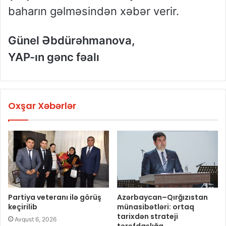
baharın gəlməsindən xəbər verir.
Günel Əbdürəhmanova,
YAP-ın gənc fəalı
Oxşar Xəbərlər
Partiya veteranı ilə görüş
Azərbaycan–Qırğızıstan
keçirilib
münasibətləri: ortaq
tarixdən strateji
Avqust 6, 2026