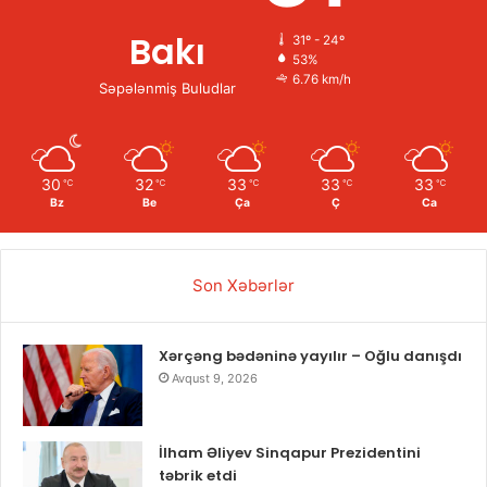
Bakı
31º - 24º
53%
6.76 km/h
Səpələnmiş Buludlar
30
32
33
33
33
℃
℃
℃
℃
℃
Bz
Be
Ça
Ç
Ca
Son Xəbərlər
Xərçəng bədəninə yayılır – Oğlu danışdı
Avqust 9, 2026
İlham Əliyev Sinqapur Prezidentini
təbrik etdi