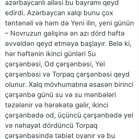
azərbaycanlı ailəsi bu bayramı qeyd
edirdi. Azərbaycan xalqı bunu çox
təntənəli və həm də Yeni ilin, yeni günün
– Novruzun gəlişinə ən azı dörd həftə
əvvəldən qeyd etməyə başlayır. Belə ki,
hər həftənin ikinci günləri Su
çərşənbəsi, Od çərşənbəsi, Yel
çərşənbəsi və Torpaq çərşənbəsi qeyd
olunur. Xalq mövhumatına əsasən birinci
çərşənbə günü su və su mənbələri
təzələnir və hərəkətə gəlir, ikinci
çərşənbədə od, üçüncü çərşənbədə yel
və nəhayət dördüncü Torpaq
çərşənbəsində təbiət oyanır və bu