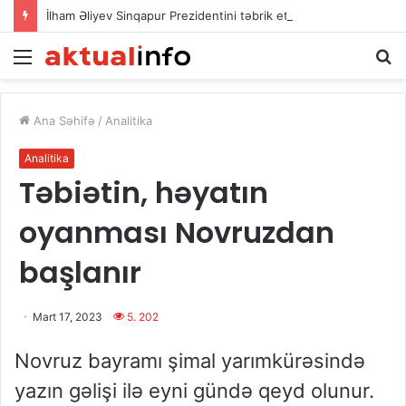
İlham Əliyev Sinqapur Prezidentini təbrik etdi
Menu
Ax
Ana Səhifə
/
Analitika
Analitika
Təbiətin, həyatın
oyanması Novruzdan
başlanır
Mart 17, 2023
5. 202
Novruz bayramı şimal yarımkürəsində
yazın gəlişi ilə eyni gündə qeyd olunur.