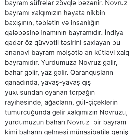
bayram süfrələr zövqlə bəzənir. Novruz
bayramı xalqımızın həyata nikbin
baxışının, təbiətin və insanlığın
qələbəsinə inamının bayramıdır. İndiyə
qədər öz qüvvətli təsirini saxlayan bu
ənənəvi bayram məişətlə ən kütləvi xalq
bayramıdır. Yurdumuza Novruz gəlir,
bahar gəlir, yaz gəlir. Qaranquşların
qanadında, yavaş-yavaş qış
yuxusundan oyanan torpağın
rayihəsində, ağacların, gül-çiçəklərin
tumurcuğunda gəlir xalqımızın Novruzu,
yurdumuzun baharı.Novruz bir bayram
kimi baharın gəlməsi münasibətilə geniş