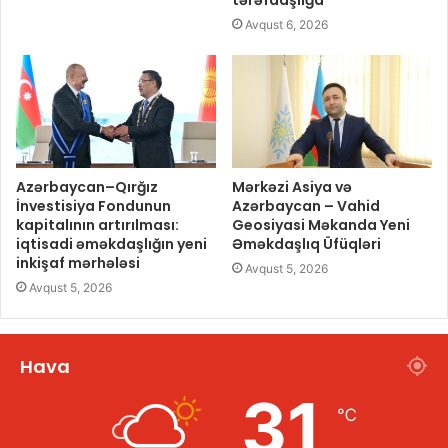
tərəfdaşlığa
Avqust 6, 2026
Azərbaycan–Qırğız
Mərkəzi Asiya və
İnvestisiya Fondunun
Azərbaycan – Vahid
kapitalının artırılması:
Geosiyasi Məkanda Yeni
iqtisadi əməkdaşlığın yeni
Əməkdaşlıq Üfüqləri
inkişaf mərhələsi
Avqust 5, 2026
Avqust 5, 2026
Hava
31
℃