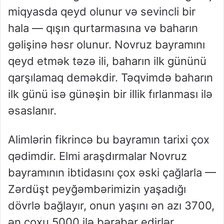
miqyasda qeyd olunur və sevincli bir
hala — qışın qurtarmasına və baharın
gəlişinə həsr olunur. Novruz bayramını
qeyd etmək təzə ili, baharın ilk gününü
qarşılamaq deməkdir. Təqvimdə baharın
ilk günü isə günəşin bir illik fırlanması ilə
əsaslanır.
Alimlərin fikrincə bu bayramın tarixi çox
qədimdir. Elmi araşdırmalar Novruz
bayramının ibtidasını çox əski çağlarla —
Zərdüşt peyğəmbərimizin yaşadığı
dövrlə bağlayır, onun yaşını ən azı 3700,
ən çoxu 5000 ilə bərabər edirlər.