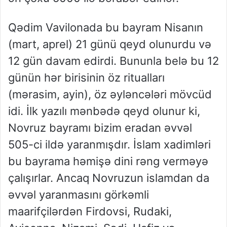
Qədim Vavilonada bu bayram Nisanın
(mart, aprel) 21 günü qeyd olunurdu və
12 gün davam edirdi. Bununla belə bu 12
günün hər birisinin öz ritualları
(mərasim, ayin), öz əyləncələri mövcüd
idi. İlk yazılı mənbədə qeyd olunur ki,
Novruz bayramı bizim eradan əvvəl
505-ci ildə yaranmışdır. İslam xadimləri
bu bayrama həmişə dini rəng verməyə
çalışırlar. Ancaq Novruzun islamdan da
əvvəl yaranmasını görkəmli
maarifçilərdən Firdovsi, Rudaki,