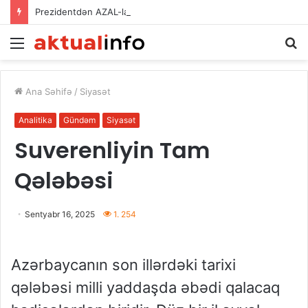
Prezidentdən AZAL-la bağlı FƏRMAN
Menu
A
Ana Səhifə
/
Siyasət
Analitika
Gündəm
Siyasət
Suverenliyin Tam
Qələbəsi
Sentyabr 16, 2025
1. 254
Azərbaycanın son illərdəki tarixi
qələbəsi milli yaddaşda əbədi qalacaq