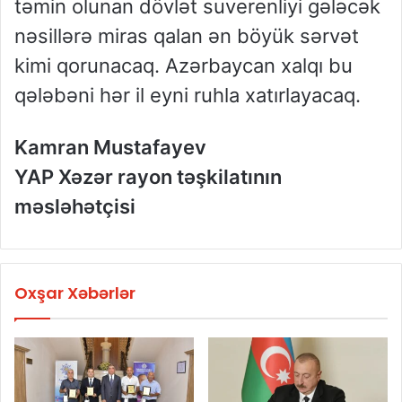
təmin olunan dövlət suverenliyi gələcək
nəsillərə miras qalan ən böyük sərvət
kimi qorunacaq. Azərbaycan xalqı bu
qələbəni hər il eyni ruhla xatırlayacaq.
Kamran Mustafayev
YAP Xəzər rayon təşkilatının
məsləhətçisi
Oxşar Xəbərlər