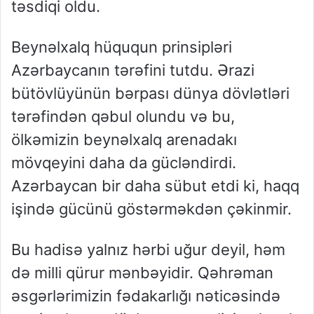
təsdiqi oldu.
Beynəlxalq hüququn prinsipləri
Azərbaycanın tərəfini tutdu. Ərazi
bütövlüyünün bərpası dünya dövlətləri
tərəfindən qəbul olundu və bu,
ölkəmizin beynəlxalq arenadakı
mövqeyini daha da gücləndirdi.
Azərbaycan bir daha sübut etdi ki, haqq
işində gücünü göstərməkdən çəkinmir.
Bu hadisə yalnız hərbi uğur deyil, həm
də milli qürur mənbəyidir. Qəhrəman
əsgərlərimizin fədakarlığı nəticəsində