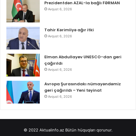
Prezidentdən AZAL-la bağlı FƏRMAN
Avqust 6, 2026
Tahir Kərimliyə ağır itki
Avqust 6, 2026
Elman Abdullayev UNESCO-dan geri
çağırıldı
Avqust 6, 2026
Avropa Şurasındakı nümayəndəmiz
geri çağırıldı – Yeni təyinat
Avqust 6, 2026
© 2022
Aktualinfo.az
Bütün hüquqları qorunur.