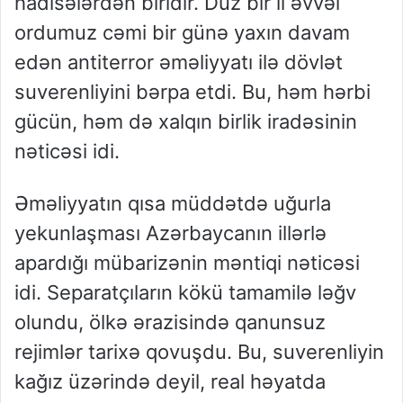
hadisələrdən biridir. Düz bir il əvvəl
ordumuz cəmi bir günə yaxın davam
edən antiterror əməliyyatı ilə dövlət
suverenliyini bərpa etdi. Bu, həm hərbi
gücün, həm də xalqın birlik iradəsinin
nəticəsi idi.
Əməliyyatın qısa müddətdə uğurla
yekunlaşması Azərbaycanın illərlə
apardığı mübarizənin məntiqi nəticəsi
idi. Separatçıların kökü tamamilə ləğv
olundu, ölkə ərazisində qanunsuz
rejimlər tarixə qovuşdu. Bu, suverenliyin
kağız üzərində deyil, real həyatda