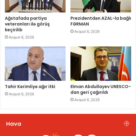
Ağstafada partiya
Prezidentdən AZAL-la bağlı
veteranları ilə görüş
FƏRMAN
keçirilib
Avqust 6, 2026
Avqust 6, 2026
Tahir Kərimliyə ağır itki
Elman Abdullayev UNESCO-
dan geri çağırıldı
Avqust 6, 2026
Avqust 6, 2026
Hava