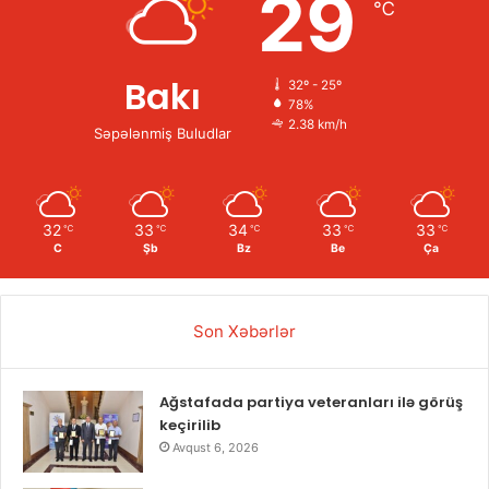
29
℃
Bakı
32º - 25º
78%
2.38 km/h
Səpələnmiş Buludlar
32
33
34
33
33
℃
℃
℃
℃
℃
C
Şb
Bz
Be
Ça
Son Xəbərlər
Ağstafada partiya veteranları ilə görüş
keçirilib
Avqust 6, 2026