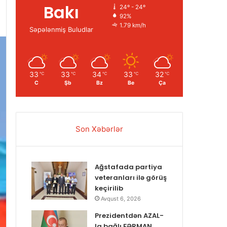
Bakı
24º - 24º
92%
1.79 km/h
Səpələnmiş Buludlar
33
33
34
33
32
℃
℃
℃
℃
℃
C
Şb
Bz
Be
Ça
Son Xəbərlər
Ağstafada partiya
veteranları ilə görüş
keçirilib
Avqust 6, 2026
Prezidentdən AZAL-
la bağlı FƏRMAN