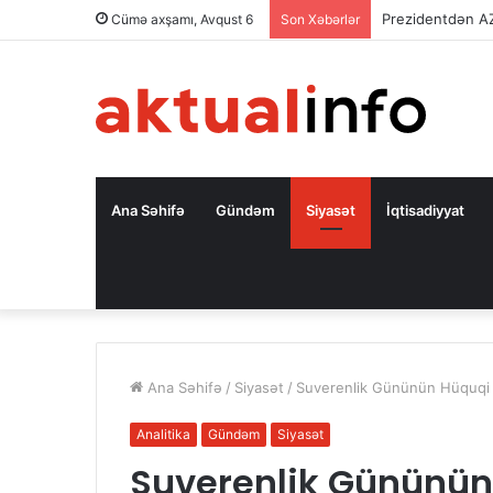
Prezidentdən A
Cümə axşamı, Avqust 6
Son Xəbərlər
Ana Səhifə
Gündəm
Siyasət
İqtisadiyyat
Ana Səhifə
/
Siyasət
/
Suverenlik Gününün Hüquqi 
Analitika
Gündəm
Siyasət
Suverenlik Gününün