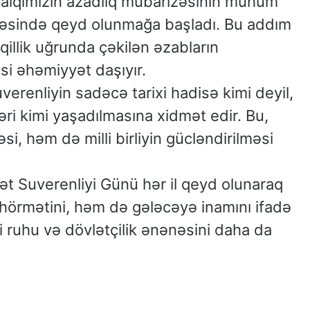
xalqımızın azadlıq mübarizəsinin mühüm
yəsində qeyd olunmağa başladı. Bu addım
illik uğrunda çəkilən əzabların
i əhəmiyyət daşıyır.
verenliyin sadəcə tarixi hadisə kimi deyil,
ri kimi yaşadılmasına xidmət edir. Bu,
i, həm də milli birliyin gücləndirilməsi
ət Suverenliyi Günü hər il qeyd olunaraq
hörmətini, həm də gələcəyə inamını ifadə
li ruhu və dövlətçilik ənənəsini daha da