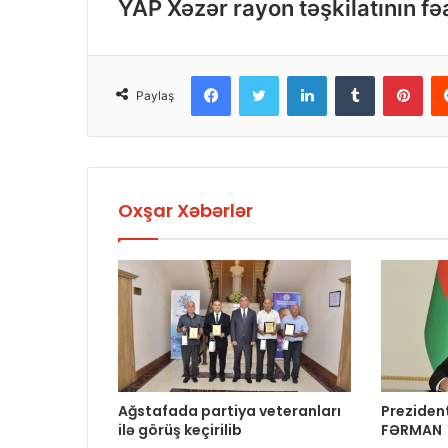
YAP Xəzər rayon təşkilatının fəa
Facebook
Twitter
LinkedIn
Tumblr
Pinterest
Paylaş
Oxşar Xəbərlər
Ağstafada partiya veteranları
Preziden
ilə görüş keçirilib
FƏRMAN