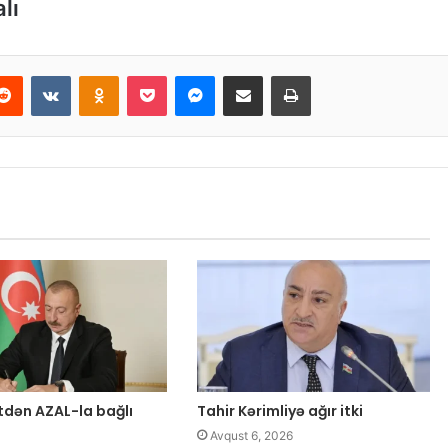
lı
Reddit
VKontakte
Odnoklassniki
Pocket
Messenger
Email ilə paylaş
Print
tdən AZAL-la bağlı
Tahir Kərimliyə ağır itki
Avqust 6, 2026