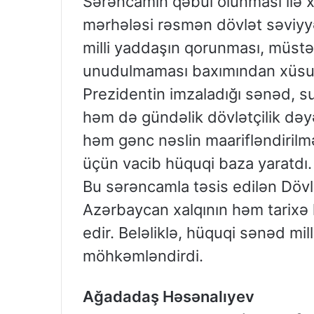
Sərəncamın qəbul olunması ilə 
mərhələsi rəsmən dövlət səviy
milli yaddaşın qorunması, müstəq
unudulmaması baxımından xüsus
Prezidentin imzaladığı sənəd, su
həm də gündəlik dövlətçilik dəyə
həm gənc nəslin maarifləndirilməs
üçün vacib hüquqi baza yaratdı.
Bu sərəncamla təsis edilən Dövl
Azərbaycan xalqının həm tarixə 
edir. Beləliklə, hüquqi sənəd mil
möhkəmləndirdi.
Ağadadaş Həsənalıyev