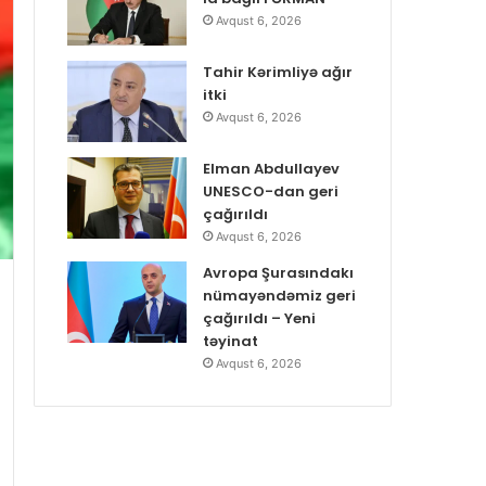
Avqust 6, 2026
Tahir Kərimliyə ağır
itki
Avqust 6, 2026
Elman Abdullayev
UNESCO-dan geri
çağırıldı
Avqust 6, 2026
Avropa Şurasındakı
nümayəndəmiz geri
çağırıldı – Yeni
təyinat
Avqust 6, 2026