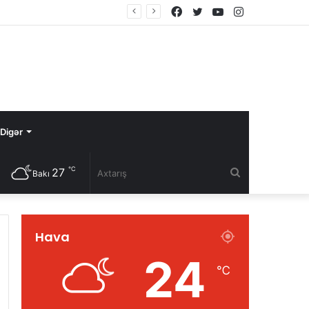
Facebook
Twitter
YouTube
Instagram
Digər
℃
27
Axtarış
Bakı
Hava
24
℃