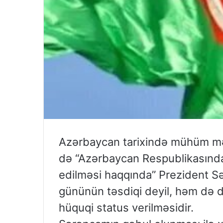
Azərbaycan tarixində mühüm məq
də “Azərbaycan Respublikasında
edilməsi haqqında” Prezident Sə
gününün təsdiqi deyil, həm də dö
hüquqi status verilməsidir.