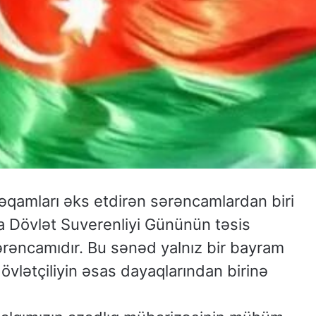
amları əks etdirən sərəncamlardan biri
 Dövlət Suverenliyi Gününün təsis
rəncamıdır. Bu sənəd yalnız bir bayram
vlətçiliyin əsas dayaqlarından birinə