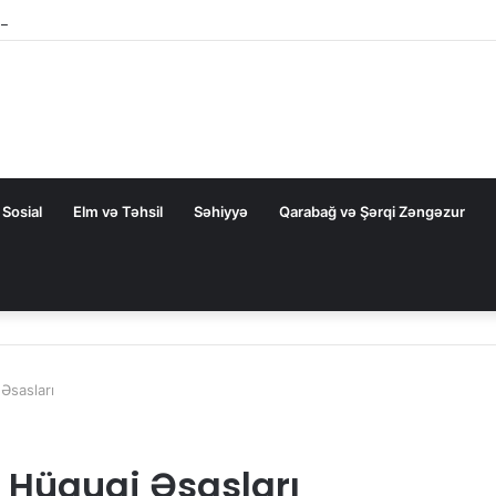
ZAL-la bağlı FƏRMAN
Sosial
Elm və Təhsil
Səhiyyə
Qarabağ və Şərqi Zəngəzur
Əsasları
 Hüquqi Əsasları