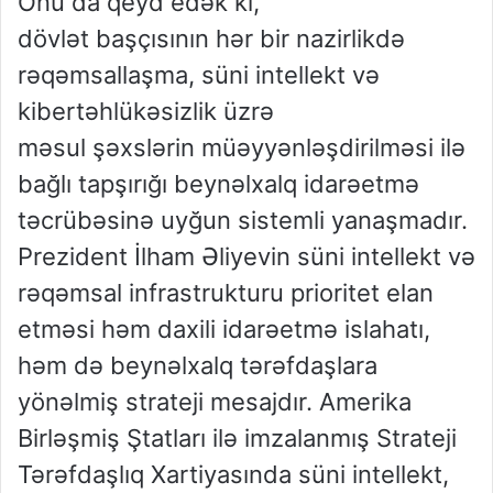
Onu da qeyd edək ki,
dövlət başçısının hər bir nazirlikdə
rəqəmsallaşma, süni intellekt və
kibertəhlükəsizlik üzrə
məsul şəxslərin müəyyənləşdirilməsi ilə
bağlı tapşırığı beynəlxalq idarəetmə
təcrübəsinə uyğun sistemli yanaşmadır.
Prezident İlham Əliyevin süni intellekt və
rəqəmsal infrastrukturu prioritet elan
etməsi həm daxili idarəetmə islahatı,
həm də beynəlxalq tərəfdaşlara
yönəlmiş strateji mesajdır. Amerika
Birləşmiş Ştatları ilə imzalanmış Strateji
Tərəfdaşlıq Xartiyasında süni intellekt,