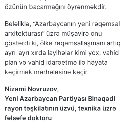
özünün bacarmağını öyrənməkdir.
Beləliklə, “Azərbaycanın yeni rəqəmsal
arxitekturası” üzrə müşavirə onu
göstərdi ki, ölkə rəqəmsallaşmanı artıq
ayrı-ayrı xırda layihələr kimi yox, vahid
plan və vahid idarəetmə ilə həyata
keçirmək mərhələsinə keçir.
Nizami Novruzov,
Yeni Azərbaycan Partiyası Binəqədi
rayon təşkilatının üzvü, texnika üzrə
fəlsəfə doktoru