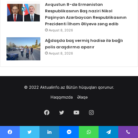
Avqustun 8-də Ermənistan
Respublikasının Baş naziri Nikol
Paşinyan Azərbaycan Respublikasının
Prezidenti İlham Əliyevə zəng edib
Avqust 8, 2026
Ağdaşda baş vermiş hadisə ilə bağlı
polis araşdırma aparır
Avqust 8, 2026
© 2022
Aktualinfo.az
Bütün hüquqları qorunur.
Haqqımızda
Əlaqə
Facebook
Twitter
YouTube
Instagram