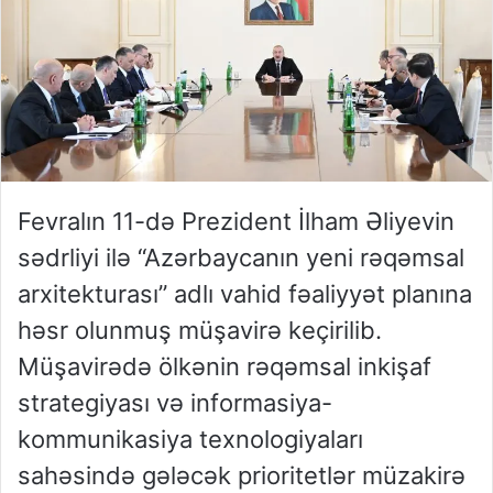
Fevralın 11-də Prezident İlham Əliyevin
sədrliyi ilə “Azərbaycanın yeni rəqəmsal
arxitekturası” adlı vahid fəaliyyət planına
həsr olunmuş müşavirə keçirilib.
Müşavirədə ölkənin rəqəmsal inkişaf
strategiyası və informasiya-
kommunikasiya texnologiyaları
sahəsində gələcək prioritetlər müzakirə