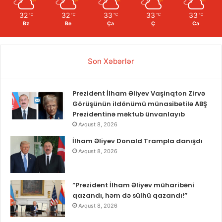
32
32
33
33
33
℃
℃
℃
℃
℃
Bz
Be
Ça
Ç
Ca
Son Xəbərlər
Prezident İlham Əliyev Vaşinqton Zirvə
Görüşünün ildönümü münasibətilə ABŞ
Prezidentinə məktub ünvanlayıb
Avqust 8, 2026
İlham Əliyev Donald Trampla danışdı
Avqust 8, 2026
“Prezident İlham Əliyev müharibəni
qazandı, həm də sülhü qazandı!”
Avqust 8, 2026