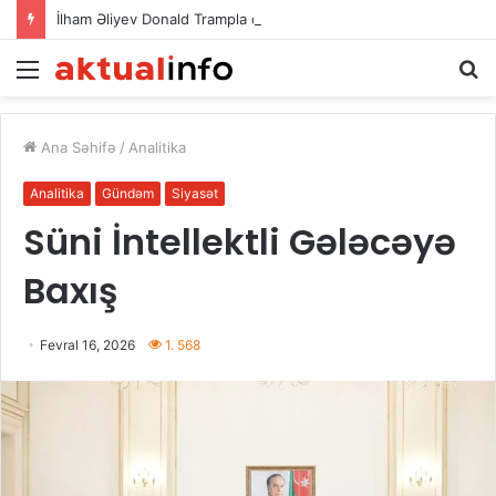
İlham Əliyev Donald Trampla danışdı
Menu
A
Ana Səhifə
/
Analitika
Analitika
Gündəm
Siyasət
Süni İntellektli Gələcəyə
Baxış
Fevral 16, 2026
1. 568