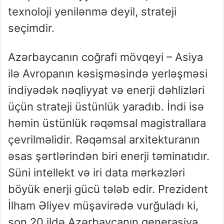
texnoloji yenilənmə deyil, strateji
seçimdir.
Azərbaycanın coğrafi mövqeyi – Asiya
ilə Avropanın kəsişməsində yerləşməsi
indiyədək nəqliyyat və enerji dəhlizləri
üçün strateji üstünlük yaradıb. İndi isə
həmin üstünlük rəqəmsal magistrallara
çevrilməlidir. Rəqəmsal arxitekturanın
əsas şərtlərindən biri enerji təminatıdır.
Süni intellekt və iri data mərkəzləri
böyük enerji gücü tələb edir. Prezident
İlham Əliyev müşavirədə vurğuladı ki,
son 20 ildə Azərbaycanın generasiya