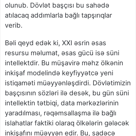
olunub. Dövlət başçısı bu sahədə
atılacaq addımlarla bağlı tapşırıqlar
verib.
Bəli qeyd edək ki, XXI əsrin əsas
resursu məlumat, əsas gücü isə süni
intellektdir. Bu müşavirə məhz ölkənin
inkişaf modelində keyfiyyətcə yeni
istiqaməti müəyyənləşdirdi. Dövlətimizin
başçısının sözləri ilə desək, bu gün süni
intellektin tətbiqi, data mərkəzlərinin
yaradılması, rəqəmsallaşma ilə bağlı
islahatlar faktiki olaraq ölkələrin gələcək
inkişafını müəyyən edir. Bu, sadəcə