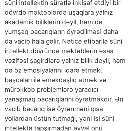
süni intellektin sürətlə inkişaf etdiyi bir
dövrdə məktəblərdə uşaqlara yalnız
akademik biliklərin deyil, həm də
yumşaq bacarıqların öyrədilməsi daha
da vacib hala gəlir. Nəticə etibarilə süni
intellekt dövründə məktəblərin əsas
vəzifəsi şagirdlərə yalnız bilik deyil, həm
də öz emosiyalarını idarə etmək,
başqaları ilə əməkdaşlıq etmək və
mürəkkəb problemlərə yaradıcı
yanaşmaq bacarıqlarını öyrətməkdir. Ən
vacib bacarıq isə öyrənməni qısa
yollardan üstün tutmağı, yəni işi süni
intellektə tapşırmadan əvvəl onu