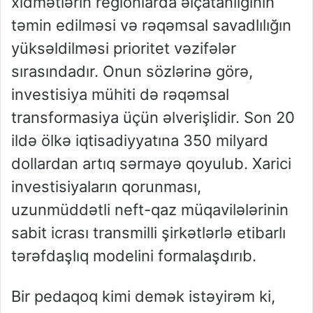
xidmətlərin regionlarda əlçatanlığının
təmin edilməsi və rəqəmsal savadlılığın
yüksəldilməsi prioritet vəzifələr
sırasındadır. Onun sözlərinə görə,
investisiya mühiti də rəqəmsal
transformasiya üçün əlverişlidir. Son 20
ildə ölkə iqtisadiyyatına 350 milyard
dollardan artıq sərmayə qoyulub. Xarici
investisiyaların qorunması,
uzunmüddətli neft-qaz müqavilələrinin
sabit icrası transmilli şirkətlərlə etibarlı
tərəfdaşlıq modelini formalaşdırıb.
Bir pedaqoq kimi demək istəyirəm ki,