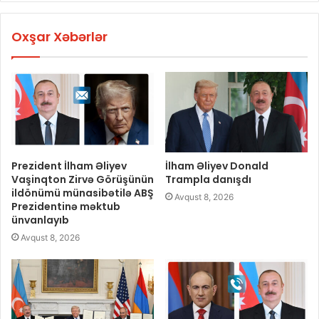
Oxşar Xəbərlər
Prezident İlham Əliyev
İlham Əliyev Donald
Vaşinqton Zirvə Görüşünün
Trampla danışdı
ildönümü münasibətilə ABŞ
Avqust 8, 2026
Prezidentinə məktub
ünvanlayıb
Avqust 8, 2026