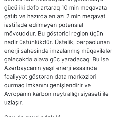
gücü iki dəfə artaraq 10 min meqavata
çatıb və hazırda ən azı 2 min meqavat
iastifadə edilməyən potensial
mövcuddur. Bu göstərici region üçün
nadir üstünlükdür. Üstəlik, bərpaolunan
enerji sahəsində imzalanmış müqavilələr
gələcəkdə əlavə güc yaradacaq. Bu isə
Azərbaycanın yaşıl enerji əsasında
fəaliyyət göstərən data mərkəzləri
qurmaq imkanını genişləndirir və
Avropanın karbon neytrallığı siyasəti ilə
uzlaşır.