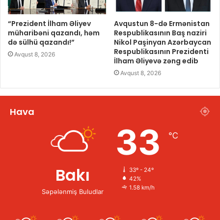
“Prezident İlham Əliyev
Avqustun 8-də Ermənistan
müharibəni qazandı, həm
Respublikasının Baş naziri
də sülhü qazandı!”
Nikol Paşinyan Azərbaycan
Respublikasının Prezidenti
Avqust 8, 2026
İlham Əliyevə zəng edib
Avqust 8, 2026
Hava
33
℃
Bakı
33º - 24º
42%
1.58 km/h
Səpələnmiş Buludlar