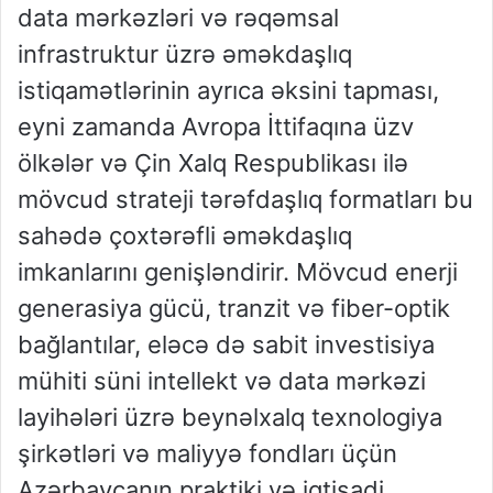
data mərkəzləri və rəqəmsal
infrastruktur üzrə əməkdaşlıq
istiqamətlərinin ayrıca əksini tapması,
eyni zamanda Avropa İttifaqına üzv
ölkələr və Çin Xalq Respublikası ilə
mövcud strateji tərəfdaşlıq formatları bu
sahədə çoxtərəfli əməkdaşlıq
imkanlarını genişləndirir. Mövcud enerji
generasiya gücü, tranzit və fiber-optik
bağlantılar, eləcə də sabit investisiya
mühiti süni intellekt və data mərkəzi
layihələri üzrə beynəlxalq texnologiya
şirkətləri və maliyyə fondları üçün
Azərbaycanın praktiki və iqtisadi