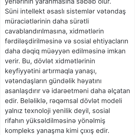
yerlərinin yaranmasına səbəb olur.
Süni intellekt əsaslı sistemlər vətəndaş
müraciətlərinin daha sürətli
cavablandırılmasına, xidmətlərin
fərdiləşdirilməsinə və sosial ehtiyacların
daha dəqiq müəyyən edilməsinə imkan
verir. Bu, dövlət xidmətlərinin
keyfiyyətini artırmaqla yanaşı,
vətəndaşların gündəlik həyatını
asanlaşdırır və idarəetməni daha əlçatan
edir. Beləliklə, rəqəmsal dövlət modeli
yalnız texnoloji yenilik deyil, sosial
rifahın yüksəldilməsinə yönəlmiş
kompleks yanaşma kimi çıxış edir.