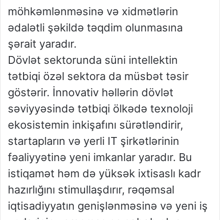
möhkəmlənməsinə və xidmətlərin
ədalətli şəkildə təqdim olunmasına
şərait yaradır.
Dövlət sektorunda süni intellektin
tətbiqi özəl sektora da müsbət təsir
göstərir. İnnovativ həllərin dövlət
səviyyəsində tətbiqi ölkədə texnoloji
ekosistemin inkişafını sürətləndirir,
startapların və yerli IT şirkətlərinin
fəaliyyətinə yeni imkanlar yaradır. Bu
istiqamət həm də yüksək ixtisaslı kadr
hazırlığını stimullaşdırır, rəqəmsal
iqtisadiyyatın genişlənməsinə və yeni iş