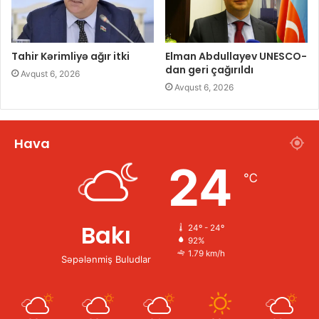
Tahir Kərimliyə ağır itki
Elman Abdullayev UNESCO-
dan geri çağırıldı
Avqust 6, 2026
Avqust 6, 2026
Hava
24
℃
Bakı
24º - 24º
92%
1.79 km/h
Səpələnmiş Buludlar