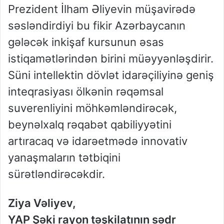
Prezident İlham Əliyevin müşavirədə
səsləndirdiyi bu fikir Azərbaycanın
gələcək inkişaf kursunun əsas
istiqamətlərindən birini müəyyənləşdirir.
Süni intellektin dövlət idarəçiliyinə geniş
inteqrasiyası ölkənin rəqəmsal
suverenliyini möhkəmləndirəcək,
beynəlxalq rəqabət qabiliyyətini
artıracaq və idarəetmədə innovativ
yanaşmaların tətbiqini
sürətləndirəcəkdir.
Ziya Vəliyev,
YAP Şəki rayon təşkilatının sədr