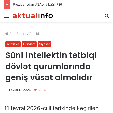
Prezidentdən AZAL-la bağlı FƏRMAN
Menu
A
Ana Səhifə
/
Analitika
Analitika
Gündəm
Siyasət
Süni intellektin tətbiqi
dövlət qurumlarında
geniş vüsət almalıdır
Fevral 17, 2026
2. 216
11 fevral 2026-cı il tarixində keçirilən