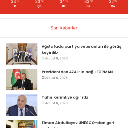
33
33
34
33
32
℃
℃
℃
℃
℃
C
Şb
Bz
Be
Ça
Son Xəbərlər
Ağstafada partiya veteranları ilə görüş
keçirilib
Avqust 6, 2026
Prezidentdən AZAL-la bağlı FƏRMAN
Avqust 6, 2026
Tahir Kərimliyə ağır itki
Avqust 6, 2026
Elman Abdullayev UNESCO-dan geri