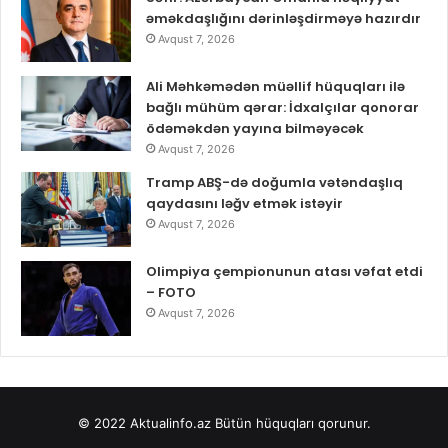
əməkdaşlığını dərinləşdirməyə hazırdır
Avqust 7, 2026
Ali Məhkəmədən müəllif hüquqları ilə
bağlı mühüm qərar: İdxalçılar qonorar
ödəməkdən yayına bilməyəcək
Avqust 7, 2026
Tramp ABŞ-də doğumla vətəndaşlıq
qaydasını ləğv etmək istəyir
Avqust 7, 2026
Olimpiya çempionunun atası vəfat etdi
– FOTO
Avqust 7, 2026
© 2022
Aktualinfo.az
Bütün hüquqları qorunur.