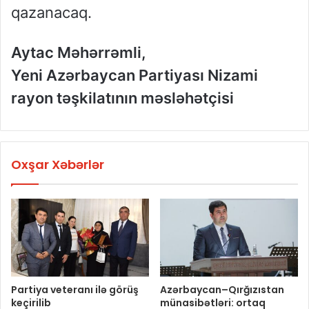
qazanacaq.
Aytac Məhərrəmli,
Yeni Azərbaycan Partiyası Nizami
rayon təşkilatının məsləhətçisi
Oxşar Xəbərlər
Partiya veteranı ilə görüş
Azərbaycan–Qırğızıstan
keçirilib
münasibətləri: ortaq