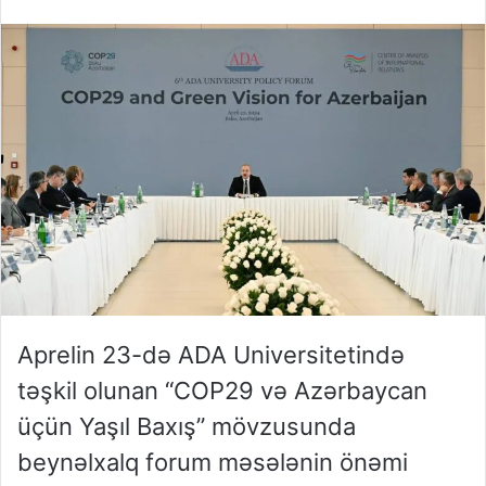
Aprelin 23-də ADA Universitetində
təşkil olunan “COP29 və Azərbaycan
üçün Yaşıl Baxış” mövzusunda
beynəlxalq forum məsələnin önəmi