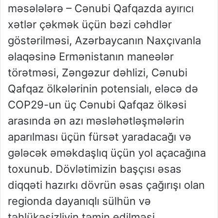
məsələlərə – Cənubi Qafqazda ayırıcı
xətlər çəkmək üçün bəzi cəhdlər
göstərilməsi, Azərbaycanın Naxçıvanla
əlaqəsinə Ermənistanın maneələr
törətməsi, Zəngəzur dəhlizi, Cənubi
Qafqaz ölkələrinin potensialı, eləcə də
COP29-un üç Cənubi Qafqaz ölkəsi
arasında ən azı məsləhətləşmələrin
aparılması üçün fürsət yaradacağı və
gələcək əməkdaşlıq üçün yol açacağına
toxunub. Dövlətimizin başçısı əsas
diqqəti hazırkı dövrün əsas çağırışı olan
regionda dayanıqlı sülhün və
təhlükəsizliyin təmin edilməsi,