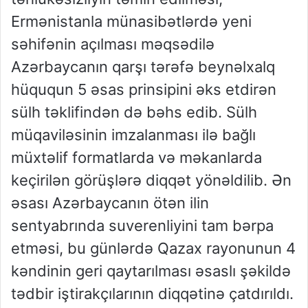
Ermənistanla münasibətlərdə yeni
səhifənin açılması məqsədilə
Azərbaycanın qarşı tərəfə beynəlxalq
hüququn 5 əsas prinsipini əks etdirən
sülh təklifindən də bəhs edib. Sülh
müqaviləsinin imzalanması ilə bağlı
müxtəlif formatlarda və məkanlarda
keçirilən görüşlərə diqqət yönəldilib. Ən
əsası Azərbaycanın ötən ilin
sentyabrında suverenliyini tam bərpa
etməsi, bu günlərdə Qazax rayonunun 4
kəndinin geri qaytarılması əsaslı şəkildə
tədbir iştirakçılarının diqqətinə çatdırıldı.