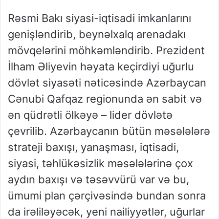
Rəsmi Bakı siyasi-iqtisadi imkanlarını
genişləndirib, beynəlxalq arenadakı
mövqelərini möhkəmləndirib. Prezident
İlham Əliyevin həyata keçirdiyi uğurlu
dövlət siyasəti nəticəsində Azərbaycan
Cənubi Qafqaz regionunda ən sabit və
ən qüdrətli ölkəyə – lider dövlətə
çevrilib. Azərbaycanın bütün məsələlərə
strateji baxışı, yanaşması, iqtisadi,
siyasi, təhlükəsizlik məsələlərinə çox
aydın baxışı və təsəvvürü var və bu,
ümumi plan çərçivəsində bundan sonra
da irəliləyəcək, yeni nailiyyətlər, uğurlar