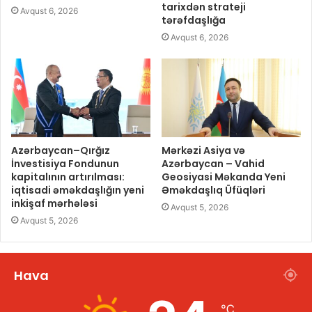
tarixdən strateji
Avqust 6, 2026
tərəfdaşlığa
Avqust 6, 2026
Azərbaycan–Qırğız
Mərkəzi Asiya və
İnvestisiya Fondunun
Azərbaycan – Vahid
kapitalının artırılması:
Geosiyasi Məkanda Yeni
iqtisadi əməkdaşlığın yeni
Əməkdaşlıq Üfüqləri
inkişaf mərhələsi
Avqust 5, 2026
Avqust 5, 2026
Hava
℃