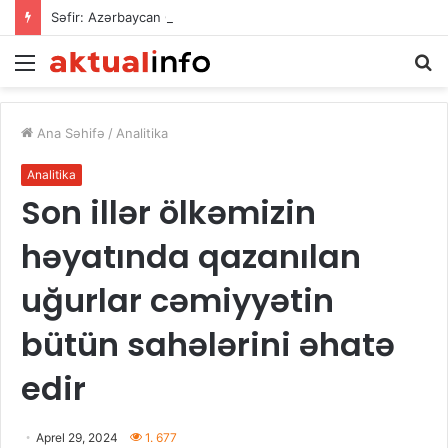
Səfir: Azərbaycan Omanla nəqliyyat əməkdaşlığını dərinləşdirməyə hazırdır
Menu
A
Ana Səhifə
/
Analitika
Analitika
Son illər ölkəmizin
həyatında qazanılan
uğurlar cəmiyyətin
bütün sahələrini əhatə
edir
Aprel 29, 2024
1. 677