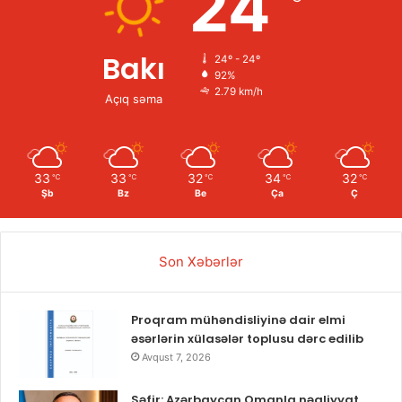
24
Bakı
24º - 24º
92%
2.79 km/h
Açıq səma
33
33
32
34
32
℃
℃
℃
℃
℃
Şb
Bz
Be
Ça
Ç
Son Xəbərlər
Proqram mühəndisliyinə dair elmi
əsərlərin xülasələr toplusu dərc edilib
Avqust 7, 2026
Səfir: Azərbaycan Omanla nəqliyyat