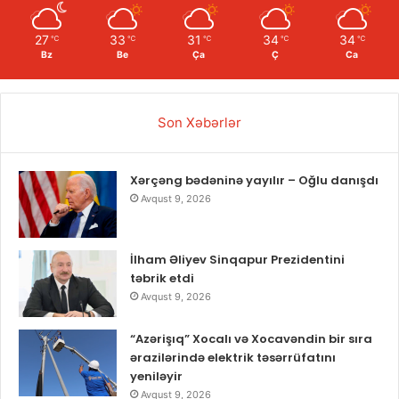
27
33
31
34
34
℃
℃
℃
℃
℃
Bz
Be
Ça
Ç
Ca
Son Xəbərlər
Xərçəng bədəninə yayılır – Oğlu danışdı
Avqust 9, 2026
İlham Əliyev Sinqapur Prezidentini
təbrik etdi
Avqust 9, 2026
“Azərişıq” Xocalı və Xocavəndin bir sıra
ərazilərində elektrik təsərrüfatını
yeniləyir
Avqust 9, 2026