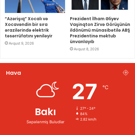
“Azərişıq” Xocalı və
Prezident İlham Əliyev
Xocavəndin bir sıra
Vaşinqton Zirvə Görüşünün
ərazilərində elektrik
ildönümü münasibətilə ABŞ
təsərrüfatını yeniləyir
Prezidentinə məktub
ünvanlayıb
Avqust 9, 2026
Avqust 8, 2026
Hava
27
℃
Bakı
27º - 24º
84%
2.82 km/h
Səpələnmiş Buludlar