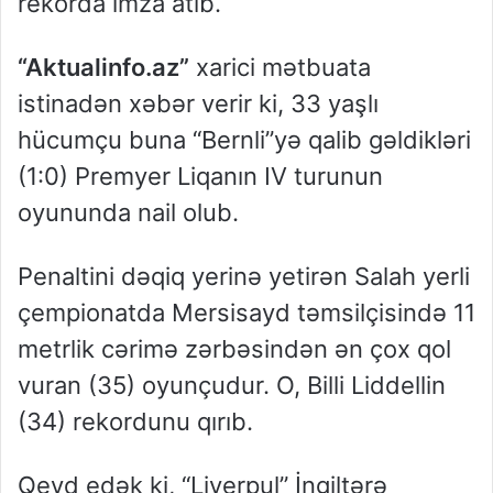
rekorda imza atıb.
“Aktualinfo.az”
xarici mətbuata
istinadən xəbər verir ki, 33 yaşlı
hücumçu buna “Bernli”yə qalib gəldikləri
(1:0) Premyer Liqanın IV turunun
oyununda nail olub.
Penaltini dəqiq yerinə yetirən Salah yerli
çempionatda Mersisayd təmsilçisində 11
metrlik cərimə zərbəsindən ən çox qol
vuran (35) oyunçudur. O, Billi Liddellin
(34) rekordunu qırıb.
Qeyd edək ki, “Liverpul” İngiltərə