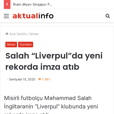
İlham Əliyev Sinqapur Prezidentini təbrik etdi
Menu
A
Ana Səhifə
/
İdman
İdman
Gündəm
Salah “Liverpul”da yeni
rekorda imza atıb
Sentyabr 15, 2025
1. 887
Misirli futbolçu Məhəmməd Salah
İngiltərənin “Liverpul” klubunda yeni