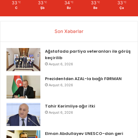
33
33
34
33
33
℃
℃
℃
℃
℃
C
Şb
Bz
Be
Ça
Son Xəbərlər
Ağstafada partiya veteranları ilə görüş
keçirilib
Avqust 6, 2026
Prezidentdən AZAL-la bağlı FƏRMAN
Avqust 6, 2026
Tahir Kərimliyə ağır itki
Avqust 6, 2026
Elman Abdullayev UNESCO-dan geri