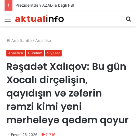
Prezidentdən AZAL-la bağlı FƏRMAN
Menu
A
Ana Səhifə
/
Analitika
Analitika
Gündəm
Siyasət
Rəşadət Xalıqov: Bu gün
Xocalı dirçəlişin,
qayıdışın və zəfərin
rəmzi kimi yeni
mərhələyə qədəm qoyur
Fevral 25, 2026
7. 716