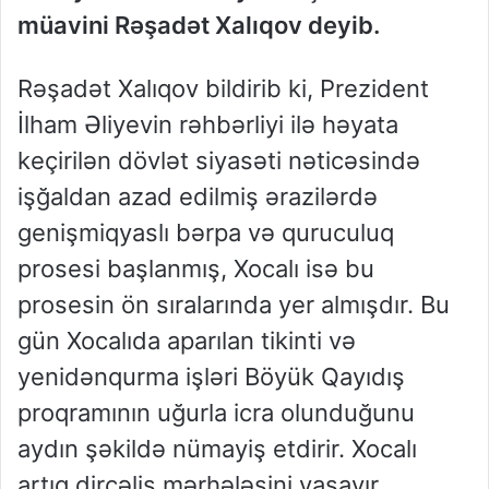
müavini Rəşadət Xalıqov deyib.
Rəşadət Xalıqov bildirib ki, Prezident
İlham Əliyevin rəhbərliyi ilə həyata
keçirilən dövlət siyasəti nəticəsində
işğaldan azad edilmiş ərazilərdə
genişmiqyaslı bərpa və quruculuq
prosesi başlanmış, Xocalı isə bu
prosesin ön sıralarında yer almışdır. Bu
gün Xocalıda aparılan tikinti və
yenidənqurma işləri Böyük Qayıdış
proqramının uğurla icra olunduğunu
aydın şəkildə nümayiş etdirir. Xocalı
artıq dirçəliş mərhələsini yaşayır.