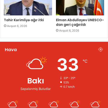
Tahir Kərimliyə ağır itki
Elman Abdullayev UNESCO-
dan geri çağırıldı
Avqust 6, 2026
Avqust 6, 2026
Hava
33
℃
Bakı
33º - 25º
53%
0.7 km/h
Səpələnmiş Buludlar