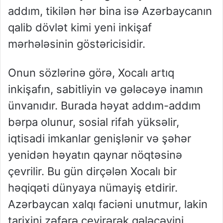
addım, tikilən hər bina isə Azərbaycanın
qalib dövlət kimi yeni inkişaf
mərhələsinin göstəricisidir.
Onun sözlərinə görə, Xocalı artıq
inkişafın, sabitliyin və gələcəyə inamın
ünvanıdır. Burada həyat addım-addım
bərpa olunur, sosial rifah yüksəlir,
iqtisadi imkanlar genişlənir və şəhər
yenidən həyatın qaynar nöqtəsinə
çevrilir. Bu gün dirçələn Xocalı bir
həqiqəti dünyaya nümayiş etdirir.
Azərbaycan xalqı faciəni unutmur, lakin
tarixini zəfərə çevirərək gələcəyini