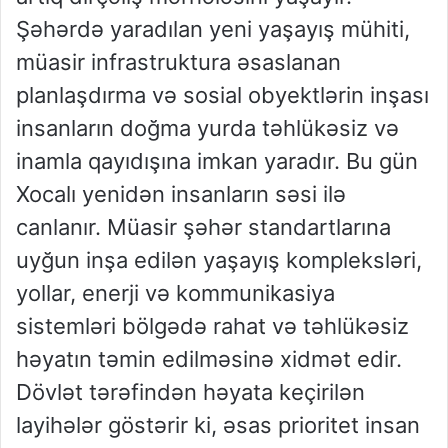
Şəhərdə yaradılan yeni yaşayış mühiti,
müasir infrastruktura əsaslanan
planlaşdırma və sosial obyektlərin inşası
insanların doğma yurda təhlükəsiz və
inamla qayıdışına imkan yaradır. Bu gün
Xocalı yenidən insanların səsi ilə
canlanır. Müasir şəhər standartlarına
uyğun inşa edilən yaşayış kompleksləri,
yollar, enerji və kommunikasiya
sistemləri bölgədə rahat və təhlükəsiz
həyatın təmin edilməsinə xidmət edir.
Dövlət tərəfindən həyata keçirilən
layihələr göstərir ki, əsas prioritet insan