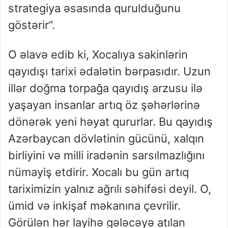
strategiya əsasında qurulduğunu
göstərir”.
O əlavə edib ki, Xocalıya sakinlərin
qayıdışı tarixi ədalətin bərpasıdır. Uzun
illər doğma torpağa qayıdış arzusu ilə
yaşayan insanlar artıq öz şəhərlərinə
dönərək yeni həyat qururlar. Bu qayıdış
Azərbaycan dövlətinin gücünü, xalqın
birliyini və milli iradənin sarsılmazlığını
nümayiş etdirir. Xocalı bu gün artıq
tariximizin yalnız ağrılı səhifəsi deyil. O,
ümid və inkişaf məkanına çevrilir.
Görülən hər layihə gələcəyə atılan