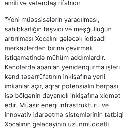
amili və vətəndaş rifahıdır
“Yeni müəssisələrin yaradılması,
sahibkarlığın təşviqi və məşğulluğun
artırılması Xocalını gələcək iqtisadi
mərkəzlərdən birinə çevirmək
istiqamətində mühüm addımlardır.
Kəndlərdə aparılan yenidənqurma işləri
kənd təsərrüfatının inkişafına yeni
imkanlar açır, aqrar potensialın bərpası
isə bölgənin dayanıqlı inkişafına xidmət
edir. Müasir enerji infrastrukturu və
innovativ idarəetmə sistemlərinin tətbiqi
Xocalının gələcəyinin uzunmüddətli