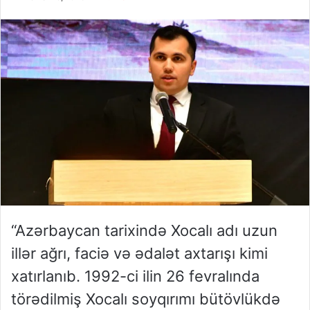
“Azərbaycan tarixində Xocalı adı uzun
illər ağrı, faciə və ədalət axtarışı kimi
xatırlanıb. 1992-ci ilin 26 fevralında
törədilmiş Xocalı soyqırımı bütövlükdə