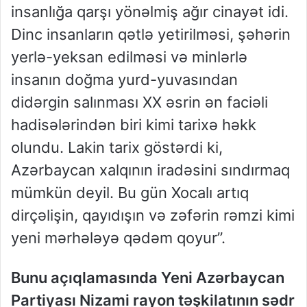
insanlığa qarşı yönəlmiş ağır cinayət idi.
Dinc insanların qətlə yetirilməsi, şəhərin
yerlə-yeksan edilməsi və minlərlə
insanın doğma yurd-yuvasından
didərgin salınması XX əsrin ən faciəli
hadisələrindən biri kimi tarixə həkk
olundu. Lakin tarix göstərdi ki,
Azərbaycan xalqının iradəsini sındırmaq
mümkün deyil. Bu gün Xocalı artıq
dirçəlişin, qayıdışın və zəfərin rəmzi kimi
yeni mərhələyə qədəm qoyur”.
Bunu açıqlamasında Yeni Azərbaycan
Partiyası Nizami rayon təşkilatının sədr