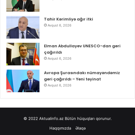
Tahir Kərimliyə ağır itki
Avqust 6, 2026
Elman Abdullayev UNESCO-dan geri
çağırıldı
Avqust 6, 2026
Avropa Şurasındakı nümayəndəmiz
geri çağırıldı – Yeni təyinat
Avqust 6, 2026
© 2022
Aktualinfo.az
Bütün hüquqları qorunur.
Haqqımızda
Əlaqə