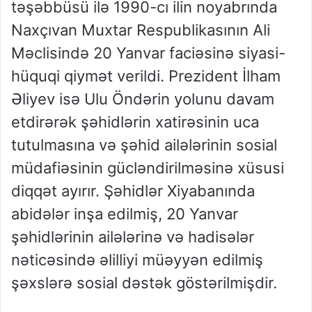
təşəbbüsü ilə 1990-cı ilin noyabrında
Naxçıvan Muxtar Respublikasının Ali
Məclisində 20 Yanvar faciəsinə siyasi-
hüquqi qiymət verildi. Prezident İlham
Əliyev isə Ulu Öndərin yolunu davam
etdirərək şəhidlərin xatirəsinin uca
tutulmasına və şəhid ailələrinin sosial
müdafiəsinin gücləndirilməsinə xüsusi
diqqət ayırır. Şəhidlər Xiyabanında
abidələr inşa edilmiş, 20 Yanvar
şəhidlərinin ailələrinə və hadisələr
nəticəsində əlilliyi müəyyən edilmiş
şəxslərə sosial dəstək göstərilmişdir.