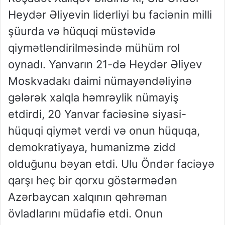
Heydər Əliyevin liderliyi bu faciənin milli
şüurda və hüquqi müstəvidə
qiymətləndirilməsində mühüm rol
oynadı. Yanvarın 21-də Heydər Əliyev
Moskvadakı daimi nümayəndəliyinə
gələrək xalqla həmrəylik nümayiş
etdirdi, 20 Yanvar faciəsinə siyasi-
hüquqi qiymət verdi və onun hüquqa,
demokratiyaya, humanizmə zidd
olduğunu bəyan etdi. Ulu Öndər faciəyə
qarşı heç bir qorxu göstərmədən
Azərbaycan xalqının qəhrəman
övladlarını müdafiə etdi. Onun