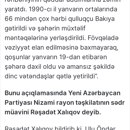
yaratdı. 1990-cı il yanvarın ortalarında
66 mindən çox hərbi qulluqçu Bakıya
gətirildi və şəhərin müxtəlif
məntəqələrinə yerləşdirildi. Fövqəladə
vəziyyət elan edilməsinə baxmayaraq,
qoşunlar yanvarın 19-dan etibarən
şəhərə daxil oldu və amansız şəkildə
dinc vətəndaşlar qətlə yetirildi”.
Bunu açıqlamasında Yeni Azərbaycan
Partiyası Nizami rayon təşkilatının sədr
müavini Rəşadət Xalıqov deyib.
Rəşadət Xalıqov bildirib ki, Ulu Öndər