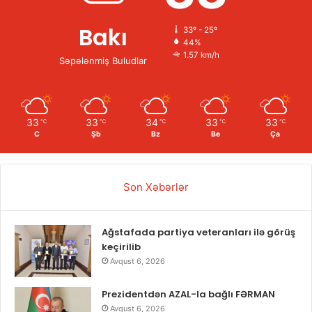
Bakı
33º - 25º
44%
1.57 km/h
Səpələnmiş Buludlar
33
33
34
33
33
℃
℃
℃
℃
℃
C
Şb
Bz
Be
Ça
Son Xəbərlər
Ağstafada partiya veteranları ilə görüş
keçirilib
Avqust 6, 2026
Prezidentdən AZAL-la bağlı FƏRMAN
Avqust 6, 2026