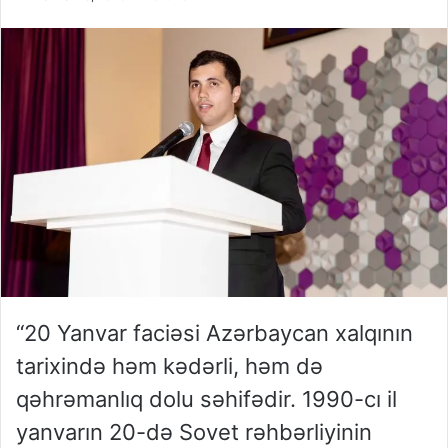
“20 Yanvar faciəsi Azərbaycan xalqının
tarixində həm kədərli, həm də
qəhrəmanlıq dolu səhifədir. 1990-cı il
yanvarın 20-də Sovet rəhbərliyinin