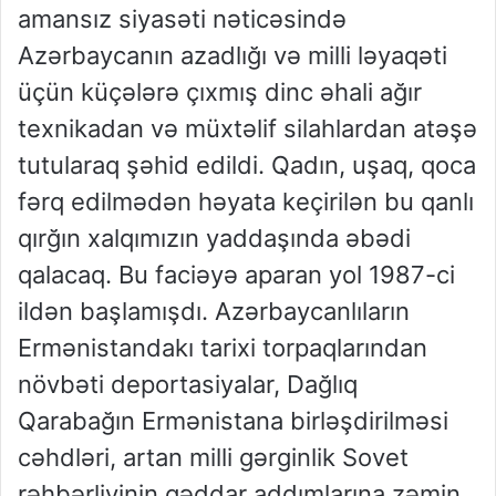
amansız siyasəti nəticəsində
Azərbaycanın azadlığı və milli ləyaqəti
üçün küçələrə çıxmış dinc əhali ağır
texnikadan və müxtəlif silahlardan atəşə
tutularaq şəhid edildi. Qadın, uşaq, qoca
fərq edilmədən həyata keçirilən bu qanlı
qırğın xalqımızın yaddaşında əbədi
qalacaq. Bu faciəyə aparan yol 1987-ci
ildən başlamışdı. Azərbaycanlıların
Ermənistandakı tarixi torpaqlarından
növbəti deportasiyalar, Dağlıq
Qarabağın Ermənistana birləşdirilməsi
cəhdləri, artan milli gərginlik Sovet
rəhbərliyinin qəddar addımlarına zəmin