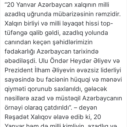
“20 Yanvar Azərbaycan xalqının milli
azadlıq uğrunda mübarizəsinin rəmzidir.
Xalqın birliyi və milli ləyaqət hissi top-
tüfəngə qalib gəldi, azadlıq yolunda
canından keçən şəhidlərimizin
fədakarlığı Azərbaycan tarixində
əbədiləşdi. Ulu Öndər Heydər Əliyev və
Prezident İlham Əliyevin əvəzsiz liderliyi
sayəsində bu faciənin hüquqi və mənəvi
qiyməti qorunub saxlanıldı, gələcək
nəsillərə azad və müstəqil Azərbaycanın
örnəyi olaraq çatdırıldı”. – deyən
Rəşadət Xalıqov əlavə edib ki, 20
Yanvar həm də milli kimliyin, azadlıq və