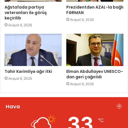
Ağstafada partiya
Prezidentdən AZAL-la bağlı
veteranları ilə görüş
FƏRMAN
keçirilib
Avqust 6, 2026
Avqust 6, 2026
Tahir Kərimliyə ağır itki
Elman Abdullayev UNESCO-
dan geri çağırıldı
Avqust 6, 2026
Avqust 6, 2026
Hava
33
℃