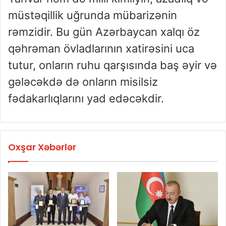
müstəqillik uğrunda mübarizənin
rəmzidir. Bu gün Azərbaycan xalqı öz
qəhrəman övladlarının xatirəsini uca
tutur, onların ruhu qarşısında baş əyir və
gələcəkdə də onların misilsiz
fədakarlıqlarını yad edəcəkdir.
Oxşar Xəbərlər