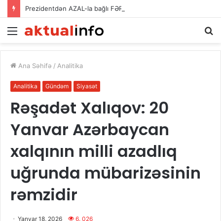
Prezidentdən AZAL-la bağlı FƏRMAN
Menu
A
Ana Səhifə
/
Analitika
Analitika
Gündəm
Siyasət
Rəşadət Xalıqov: 20
Yanvar Azərbaycan
xalqının milli azadlıq
uğrunda mübarizəsinin
rəmzidir
Yanvar 18, 2026
6. 026