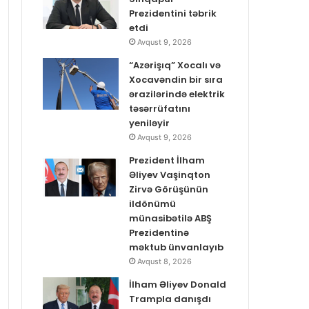
Prezidentini təbrik
etdi
Avqust 9, 2026
“Azərişıq” Xocalı və
Xocavəndin bir sıra
ərazilərində elektrik
təsərrüfatını
yeniləyir
Avqust 9, 2026
Prezident İlham
Əliyev Vaşinqton
Zirvə Görüşünün
ildönümü
münasibətilə ABŞ
Prezidentinə
məktub ünvanlayıb
Avqust 8, 2026
İlham Əliyev Donald
Trampla danışdı