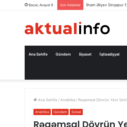
İlham Əliyev Sinqapur P
Bazar, Avqust 9
Son Xəbərlər
Ana Səhifə
Gündəm
Siyasət
İqtisadiyyat
Ana Səhifə
/
Analitika
/
Rəqəmsal Dövrün Yeni Sətri:
Analitika
Gündəm
Sosial
Rəqəmsal Dövrün Yen