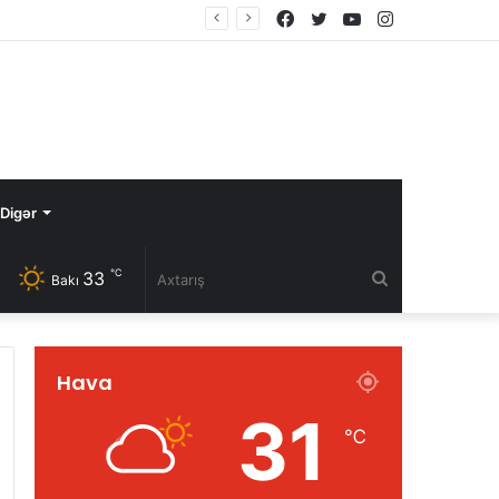
Facebook
Twitter
YouTube
Instagram
Digər
℃
33
Axtarış
Bakı
Hava
31
℃