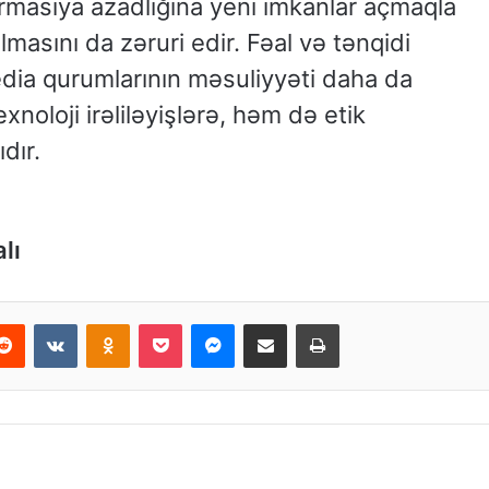
formasiya azadlığına yeni imkanlar açmaqla
ılmasını da zəruri edir. Fəal və tənqidi
dia qurumlarının məsuliyyəti daha da
xnoloji irəliləyişlərə, həm də etik
dır.
alı
Reddit
VKontakte
Odnoklassniki
Pocket
Messenger
Email ilə paylaş
Print