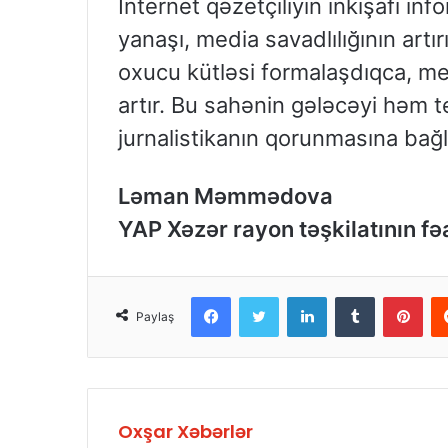
İnternet qəzetçiliyin inkişafı in
yanaşı, media savadlılığının artır
oxucu kütləsi formalaşdıqca, me
artır. Bu sahənin gələcəyi həm te
jurnalistikanın qorunmasına bağlı
Ləman Məmmədova
YAP Xəzər rayon təşkilatının fə
Facebook
Twitter
LinkedIn
Tumblr
Pinterest
Paylaş
Oxşar Xəbərlər