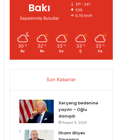
Bakı
31º - 24º
53%
6.76 km/h
Səpələnmiş Buludlar
30
32
33
33
33
℃
℃
℃
℃
℃
Bz
Be
Ça
Ç
Ca
Son Xəbərlər
Xərçəng bədəninə
yayılır – Oğlu
danışdı
Avqust 9, 2026
İlham Əliyev
Sinqapur