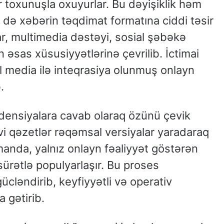
ir toxunuşla oxuyurlar. Bu dəyişiklik həm
m də xəbərin təqdimat formatına ciddi təsir
lar, multimedia dəstəyi, sosial şəbəkə
in əsas xüsusiyyətlərinə çevrilib. İctimai
l media ilə inteqrasiya olunmuş onlayn
.
ensiyalara cavab olaraq özünü çevik
vi qəzetlər rəqəmsal versiyalar yaradaraq
manda, yalnız onlayn fəaliyyət göstərən
sürətlə populyarlaşır. Bu proses
ücləndirib, keyfiyyətli və operativ
a gətirib.