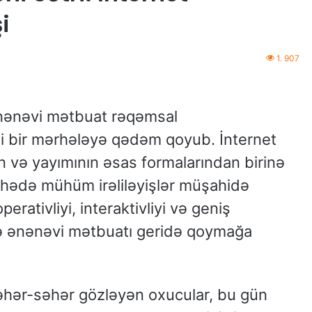
i
1. 907
ənənəvi mətbuat rəqəmsal
i bir mərhələyə qədəm qoyub. İnternet
ın və yayımının əsas formalarından birinə
ahədə mühüm irəliləyişlər müşahidə
erativliyi, interaktivliyi və geniş
ilə ənənəvi mətbuatı geridə qoymağa
 səhər-səhər gözləyən oxucular, bu gün