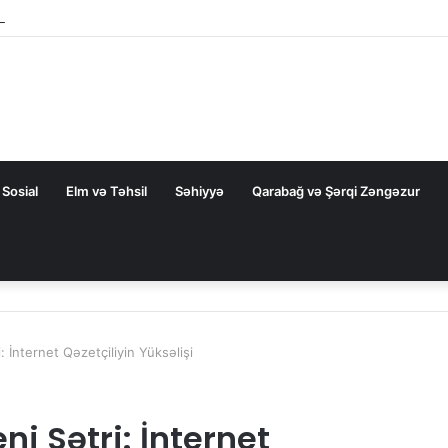
rezidentini təbrik etdi
Sosial
Elm və Təhsil
Səhiyyə
Qarabağ və Şərqi Zəngəzur
 İnternet Qəzetçiliyin Yüksəlişi
i Sətri: İnternet