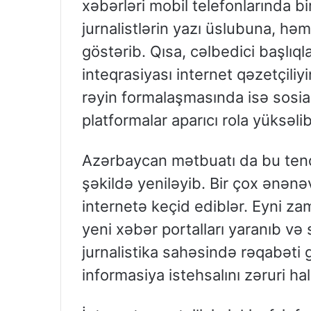
xəbərləri mobil telefonlarında b
jurnalistlərin yazı üslubuna, hə
göstərib. Qısa, cəlbedici başlıq
inteqrasiyası internet qəzetçiliy
rəyin formalaşmasında isə sosia
platformalar aparıcı rola yüksəlib
Azərbaycan mətbuatı da bu tend
şəkildə yeniləyib. Bir çox ənənə
internetə keçid ediblər. Eyni za
yeni xəbər portalları yaranıb və 
jurnalistika sahəsində rəqabəti g
informasiya istehsalını zəruri hal