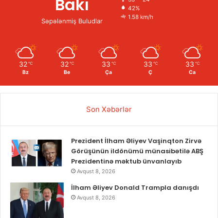
Bakı
42%
1.58 km/h
Səpələnmiş Buludlar
32
32
33
33
33
℃
℃
℃
℃
℃
Bz
Be
Ça
Ç
Ca
Son Xəbərlər
Prezident İlham Əliyev Vaşinqton Zirvə
Görüşünün ildönümü münasibətilə ABŞ
Prezidentinə məktub ünvanlayıb
Avqust 8, 2026
İlham Əliyev Donald Trampla danışdı
Avqust 8, 2026