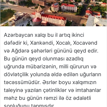
Azərbaycan xalqı bu il artıq ikinci
dəfədir ki, Xankəndi, Xocalı, Xocavənd
və Ağdərə şəhərləri gününü qeyd edir.
Bu günün qeyd olunması azadlıq
uğrunda mübarizənin, milli qürurun və
dövlətçilik yolunda əldə edilən uğurların
təcəssümüdür. Əsrlər boyu xalqımızın
taleyinə yazılan çətinliklər və imtahanlar
məhz bu günün rəmzi ilə öz ədalətli
sonluğunu tapmışdır.