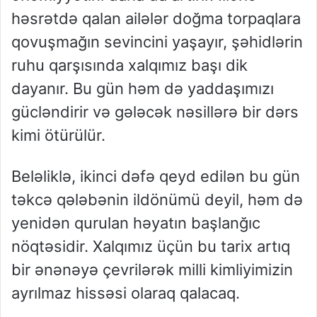
həsrətdə qalan ailələr doğma torpaqlara
qovuşmağın sevincini yaşayır, şəhidlərin
ruhu qarşısında xalqımız başı dik
dayanır. Bu gün həm də yaddaşımızı
gücləndirir və gələcək nəsillərə bir dərs
kimi ötürülür.
Beləliklə, ikinci dəfə qeyd edilən bu gün
təkcə qələbənin ildönümü deyil, həm də
yenidən qurulan həyatın başlanğıc
nöqtəsidir. Xalqımız üçün bu tarix artıq
bir ənənəyə çevrilərək milli kimliyimizin
ayrılmaz hissəsi olaraq qalacaq.