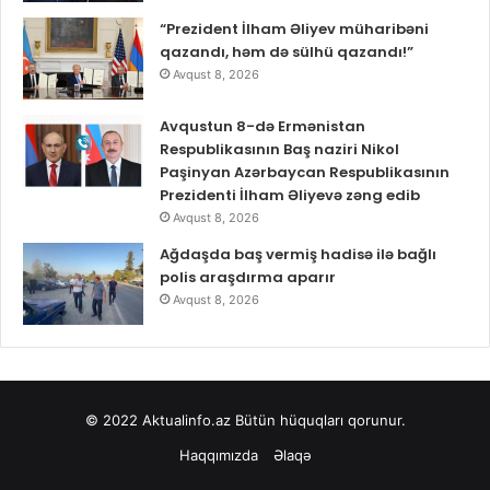
“Prezident İlham Əliyev müharibəni
qazandı, həm də sülhü qazandı!”
Avqust 8, 2026
Avqustun 8-də Ermənistan
Respublikasının Baş naziri Nikol
Paşinyan Azərbaycan Respublikasının
Prezidenti İlham Əliyevə zəng edib
Avqust 8, 2026
Ağdaşda baş vermiş hadisə ilə bağlı
polis araşdırma aparır
Avqust 8, 2026
© 2022
Aktualinfo.az
Bütün hüquqları qorunur.
Haqqımızda
Əlaqə