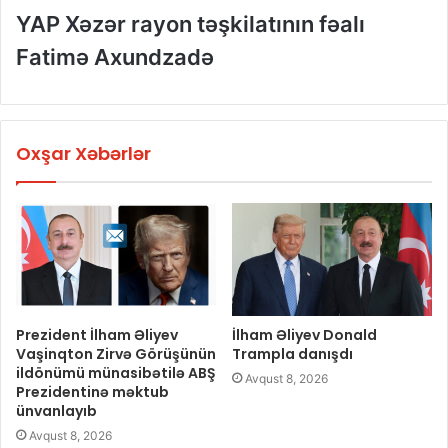
YAP Xəzər rayon təşkilatının fəalı
Fatimə Axundzadə
Oxşar Xəbərlər
Prezident İlham Əliyev
İlham Əliyev Donald
Vaşinqton Zirvə Görüşünün
Trampla danışdı
ildönümü münasibətilə ABŞ
Avqust 8, 2026
Prezidentinə məktub
ünvanlayıb
Avqust 8, 2026