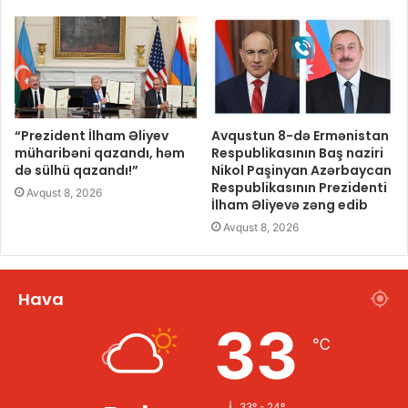
“Prezident İlham Əliyev
Avqustun 8-də Ermənistan
müharibəni qazandı, həm
Respublikasının Baş naziri
də sülhü qazandı!”
Nikol Paşinyan Azərbaycan
Respublikasının Prezidenti
Avqust 8, 2026
İlham Əliyevə zəng edib
Avqust 8, 2026
Hava
33
℃
33º - 24º