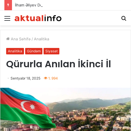
İlham Əliyev Donald Trampla danışdı
Menu
A
Ana Səhifə
/
Analitika
Analitika
Gündəm
Siyasət
Qürurla Anılan İkinci İl
Sentyabr 18, 2025
1. 994