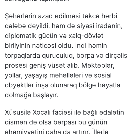
Şəhərlərin azad edilməsi təkcə hərbi
qələbə deyildi, həm də siyasi iradənin,
diplomatik gücün və xalq-dövlət
birliyinin nəticəsi oldu. İndi həmin
torpaqlarda quruculuq, bərpa və dirçəliş
prosesi geniş vüsət alıb. Məktəblər,
yollar, yaşayış məhəllələri və sosial
obyektlər inşa olunaraq bölgə həyatla
dolmağa başlayır.
Xüsusilə Xocalı faciəsi ilə bağlı ədalətin
qismən də olsa bərpası bu günün
əhəmiyyətini daha da artırır. İllərlə