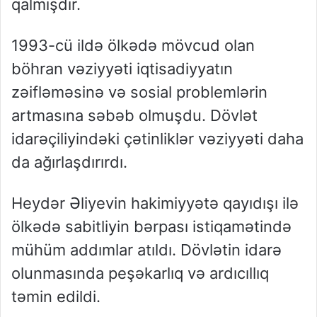
qalmışdır.
1993-cü ildə ölkədə mövcud olan
böhran vəziyyəti iqtisadiyyatın
zəifləməsinə və sosial problemlərin
artmasına səbəb olmuşdu. Dövlət
idarəçiliyindəki çətinliklər vəziyyəti daha
da ağırlaşdırırdı.
Heydər Əliyevin hakimiyyətə qayıdışı ilə
ölkədə sabitliyin bərpası istiqamətində
mühüm addımlar atıldı. Dövlətin idarə
olunmasında peşəkarlıq və ardıcıllıq
təmin edildi.