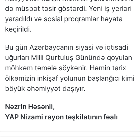
də müsbət təsir göstərdi. Yeni iş yerləri
yaradıldı və sosial proqramlar həyata
keçirildi.
Bu gün Azərbaycanın siyasi və iqtisadi
uğurları Milli Qurtuluş Günündə qoyulan
möhkəm təmələ söykənir. Həmin tarix
ölkəmizin inkişaf yolunun başlanğıcı kimi
böyük əhəmiyyət daşıyır.
Nəzrin Həsənli,
YAP Nizami rayon təşkilatının fəalı