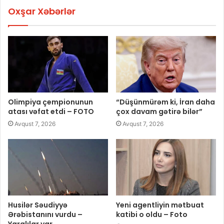
Oxşar Xəbərlər
Olimpiya çempionunun
“Düşünmürəm ki, İran daha
atası vəfat etdi – FOTO
çox davam gətirə bilər”
Avqust 7, 2026
Avqust 7, 2026
Husilər Səudiyyə
Yeni agentliyin mətbuat
Ərəbistanını vurdu –
katibi o oldu – Foto
Yaralılar var