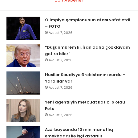
Olimpiya çempionunun atası vəfat etdi
– FOTO
Avqust 7, 2026
“Düşünmürəm ki, İran daha çox davam
gətirə bilər”
Avqust 7, 2026
Husilər Səudiyyə Ərəbistanını vurdu –
Yaralılar var
Avqust 7, 2026
Yeni agentliyin mətbuat katibi o oldu –
Foto
Avqust 7, 2026
Azərbaycanda 10 min manatlıq
əməkhaqqı ilə işçi axtarılır