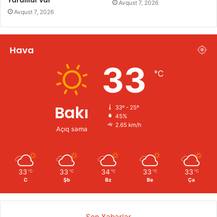
Avqust 7, 2026
Avqust 7, 2026
Hava
33
℃
Bakı
33º - 25º
45%
2.65 km/h
Açıq səma
33
33
34
33
33
℃
℃
℃
℃
℃
C
Şb
Bz
Be
Ça
Son Xəbərlər