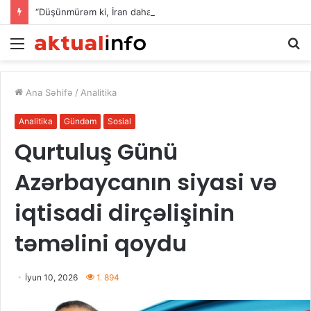
“Düşünmürəm ki, İran daha çox davam gətirə bilər”
Menu
A
Ana Səhifə
/
Analitika
Analitika
Gündəm
Sosial
Qurtuluş Günü
Azərbaycanın siyasi və
iqtisadi dirçəlişinin
təməlini qoydu
İyun 10, 2026
1. 894