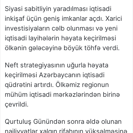
Siyasi sabitliyin yaradılması iqtisadi
inkişaf üçün geniş imkanlar açdı. Xarici
investisiyaların cəlb olunması və yeni
iqtisadi layihələrin həyata keçirilməsi
ölkənin gələcəyinə böyük töhfə verdi.
Neft strategiyasının uğurla həyata
keçirilməsi Azərbaycanın iqtisadi
qüdrətini artırdı. Ölkəmiz regionun
mühüm iqtisadi mərkəzlərindən birinə
çevrildi.
Qurtuluş Günündən sonra əldə olunan
nailiyyətlər xalqın rifahının yüksəlməsinə