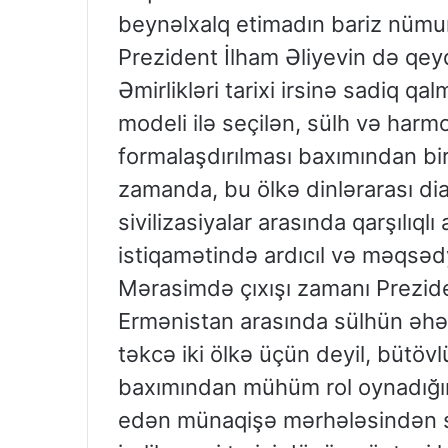
beynəlxalq etimadın bariz nümun
Prezident İlham Əliyevin də qeyd
Əmirlikləri tarixi irsinə sadiq q
modeli ilə seçilən, sülh və har
formalaşdırılması baxımından bir
zamanda, bu ölkə dinlərarası di
sivilizasiyalar arasında qarşılı
istiqamətində ardıcıl və məqsədy
Mərasimdə çıxışı zamanı Prezid
Ermənistan arasında sülhün əhə
təkcə iki ölkə üçün deyil, bütövl
baxımından mühüm rol oynadığını
edən münaqişə mərhələsindən so