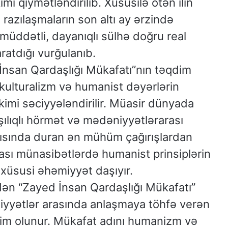
imi qiymətləndirilib. Xüsusilə ötən ilin
azılaşmaların son altı ay ərzində
müddətli, dayanıqlı sülhə doğru real
aratdığı vurğulanıb.
İnsan Qardaşlığı Mükafatı”nın təqdim
ikulturalizm və humanist dəyərlərin
imi səciyyələndirilir. Müasir dünyada
ılıqlı hörmət və mədəniyyətlərarası
şısında duran ən mühüm çağırışlardan
rası münasibətlərdə humanist prinsiplərin
 xüsusi əhəmiyyət daşıyır.
dən “Zayed İnsan Qardaşlığı Mükafatı”
iyyətlər arasında anlaşmaya töhfə verən
dim olunur. Mükafat adını humanizm və