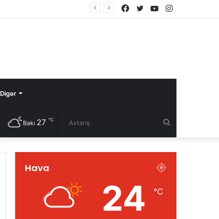
Facebook
Twitter
YouTube
Instagram
Digər
℃
27
Axtarış
Bakı
Hava
24
℃