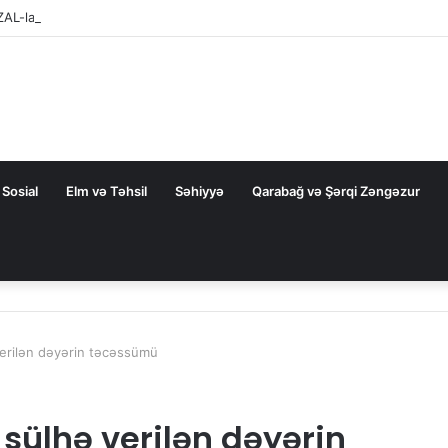
ZAL-la bağlı FƏRMAN
Sosial
Elm və Təhsil
Səhiyyə
Qarabağ və Şərqi Zəngəzur
verilən dəyərin təcəssümü
sülhə verilən dəyərin