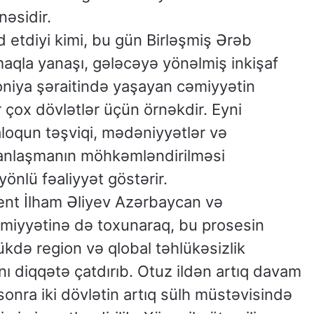
əsidir.
 etdiyi kimi, bu gün Birləşmiş Ərəb
almaqla yanaşı, gələcəyə yönəlmiş inkişaf
moniya şəraitində yaşayan cəmiyyətin
 çox dövlətlər üçün örnəkdir. Eyni
aloqun təşviqi, mədəniyyətlər və
qlı anlaşmanın möhkəmləndirilməsi
önlü fəaliyyət göstərir.
ent İlham Əliyev Azərbaycan və
miyyətinə də toxunaraq, bu prosesin
ükdə region və qlobal təhlükəsizlik
 diqqətə çatdırıb. Otuz ildən artıq davam
nra iki dövlətin artıq sülh müstəvisində