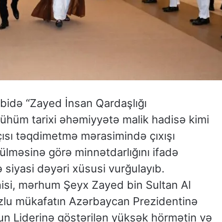
bidə “Zayed İnsan Qardaşlığı
ühüm tarixi əhəmiyyətə malik hadisə kimi
şçısı təqdimetmə mərasimində çıxışı
ülməsinə görə minnətdarlığını ifadə
 siyasi dəyəri xüsusi vurğulayıb.
anisi, mərhum Şeyx Zayed bin Sultan Al
zlu mükafatın Azərbaycan Prezidentinə
un Liderinə göstərilən yüksək hörmətin və