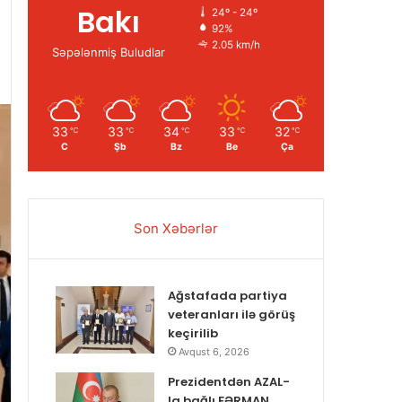
Bakı
24º - 24º
92%
2.05 km/h
Səpələnmiş Buludlar
33
33
34
33
32
℃
℃
℃
℃
℃
C
Şb
Bz
Be
Ça
Son Xəbərlər
Ağstafada partiya
veteranları ilə görüş
keçirilib
Avqust 6, 2026
Prezidentdən AZAL-
la bağlı FƏRMAN