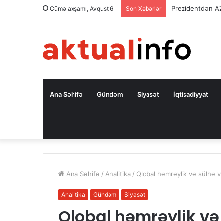
Prezidentdən A
Cümə axşamı, Avqust 6
Son Xəbərlər
Ana Səhifə
Gündəm
Siyasət
İqtisadiyyat
Ana Səhifə
/
Analitika
/
Qlobal həmrəylik və sülhə 
Analitika
Gündəm
Siyasət
Qlobal həmrəylik və 