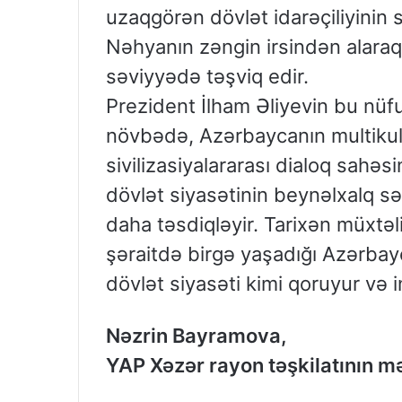
uzaqgörən dövlət idarəçiliyinin 
Nəhyanın zəngin irsindən alaraq,
səviyyədə təşviq edir.
Prezident İlham Əliyevin bu nüfu
növbədə, Azərbaycanın multikultu
sivilizasiyalararası dialoq sahəsi
dövlət siyasətinin beynəlxalq sə
daha təsdiqləyir. Tarixən müxtəl
şəraitdə birgə yaşadığı Azərbayc
dövlət siyasəti kimi qoruyur və in
Nəzrin Bayramova,
YAP Xəzər rayon təşkilatının m