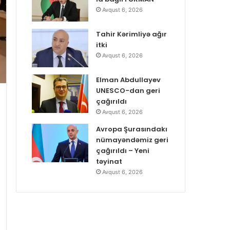
Avqust 6, 2026
Tahir Kərimliyə ağır
itki
Avqust 6, 2026
Elman Abdullayev
UNESCO-dan geri
çağırıldı
Avqust 6, 2026
Avropa Şurasındakı
nümayəndəmiz geri
çağırıldı – Yeni
təyinat
Avqust 6, 2026