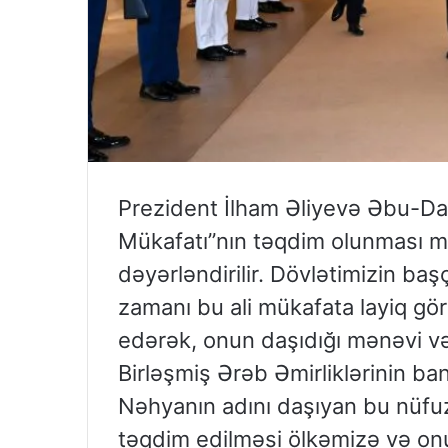
Prezident İlham Əliyevə Əbu-Da
Mükafatı”nın təqdim olunması m
dəyərləndirilir. Dövlətimizin ba
zamanı bu ali mükafata layiq gör
edərək, onun daşıdığı mənəvi və
Birləşmiş Ərəb Əmirliklərinin b
Nəhyanın adını daşıyan bu nüfu
təqdim edilməsi ölkəmizə və on