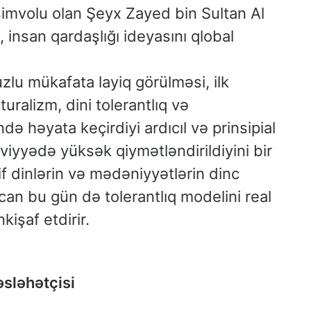
simvolu olan Şeyx Zayed bin Sultan Al
 insan qardaşlığı ideyasını qlobal
zlu mükafata layiq görülməsi, ilk
ralizm, dini tolerantlıq və
ndə həyata keçirdiyi ardıcıl və prinsipial
viyyədə yüksək qiymətləndirildiyini bir
if dinlərin və mədəniyyətlərin dinc
an bu gün də tolerantlıq modelini real
kişaf etdirir.
əsləhətçisi