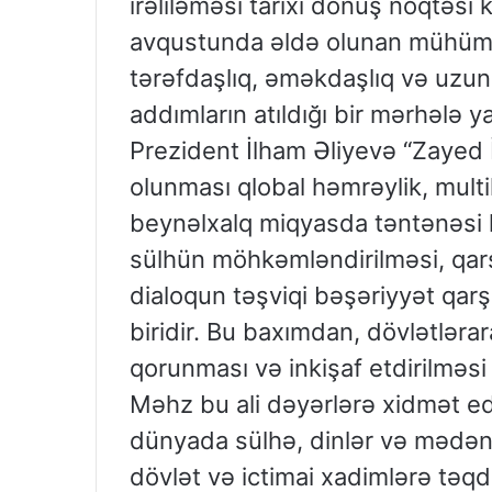
irəliləməsi tarixi dönüş nöqtəsi k
avqustunda əldə olunan mühüm r
tərəfdaşlıq, əməkdaşlıq və uzun
addımların atıldığı bir mərhələ y
Prezident İlham Əliyevə “Zayed 
olunması qlobal həmrəylik, mult
beynəlxalq miqyasda təntənəsi k
sülhün möhkəmləndirilməsi, qarş
dialoqun təşviqi bəşəriyyət qar
biridir. Bu baxımdan, dövlətləra
qorunması və inkişaf etdirilməsi
Məhz bu ali dəyərlərə xidmət e
dünyada sülhə, dinlər və mədən
dövlət və ictimai xadimlərə təq