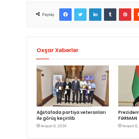
Facebook
Twitter
LinkedIn
Tumblr
Pinterest
Paylaş
Oxşar Xəbərlər
Ağstafada partiya veteranları
Preziden
ilə görüş keçirilib
FƏRMAN
Avqust 6, 2026
Avqust 6,