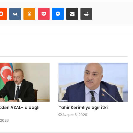
Reddit
VKontakte
Odnoklassniki
Pocket
Messenger
Email ilə paylaş
Print
tdən AZAL-la bağlı
Tahir Kərimliyə ağır itki
Avqust 6, 2026
 2026