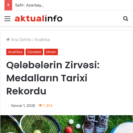
Səfir: Azərbaycan Omanla nəqliyyat əməkdaşlığını dərinləşdirməyə hazırdır
Menu
A
Ana Səhifə
/
Analitika
Analitika
Gündəm
İdman
Qələbələrin Zirvəsi:
Medalların Tarixi
Rekordu
Yanvar 1, 2026
1. 914