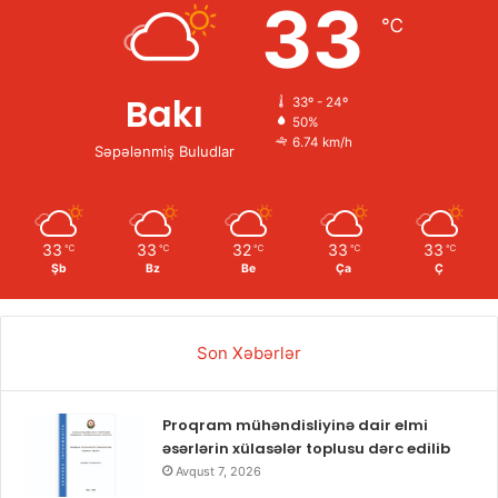
33
℃
Bakı
33º - 24º
50%
6.74 km/h
Səpələnmiş Buludlar
33
33
32
33
33
℃
℃
℃
℃
℃
Şb
Bz
Be
Ça
Ç
Son Xəbərlər
Proqram mühəndisliyinə dair elmi
əsərlərin xülasələr toplusu dərc edilib
Avqust 7, 2026