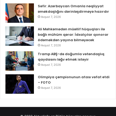
Səfir: Azərbaycan Omanla nəqliyyat
əməkdaşlığını dərinləşdirməyə hazırdır
Avqust 7, 2026
Ali Məhkəmədən müəllif hüquqları ilə
bağlı mühüm qərar: İdxalçılar qonorar
ödəməkdən yayına bilməyəcək
Avqust 7, 2026
Tramp ABŞ-də doğumla vətəndaşlıq
qaydasını ləğv etmək istəyir
Avqust 7, 2026
Olimpiya çempionunun atası vəfat etdi
– FOTO
Avqust 7, 2026