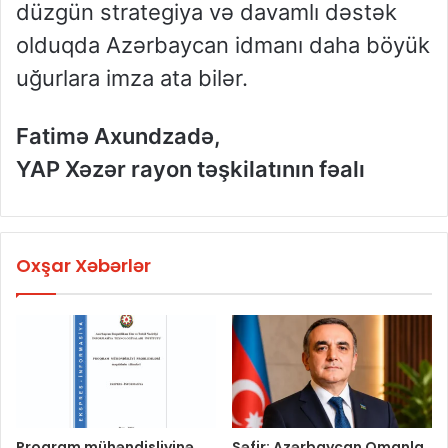
düzgün strategiya və davamlı dəstək
olduqda Azərbaycan idmanı daha böyük
uğurlara imza ata bilər.
Fatimə Axundzadə,
YAP Xəzər rayon təşkilatının fəalı
Oxşar Xəbərlər
Proqram mühəndisliyinə
Səfir: Azərbaycan Omanla