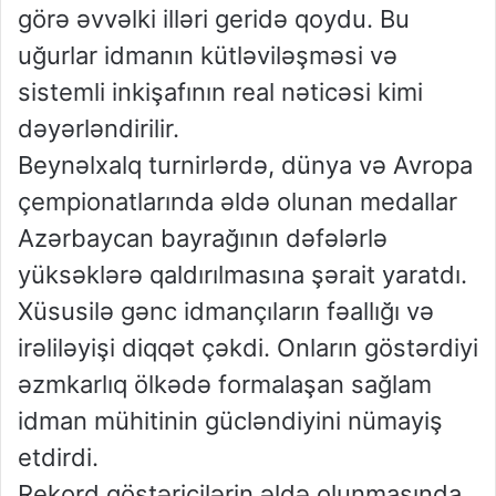
görə əvvəlki illəri geridə qoydu. Bu
uğurlar idmanın kütləviləşməsi və
sistemli inkişafının real nəticəsi kimi
dəyərləndirilir.
Beynəlxalq turnirlərdə, dünya və Avropa
çempionatlarında əldə olunan medallar
Azərbaycan bayrağının dəfələrlə
yüksəklərə qaldırılmasına şərait yaratdı.
Xüsusilə gənc idmançıların fəallığı və
irəliləyişi diqqət çəkdi. Onların göstərdiyi
əzmkarlıq ölkədə formalaşan sağlam
idman mühitinin gücləndiyini nümayiş
etdirdi.
Rekord göstəricilərin əldə olunmasında