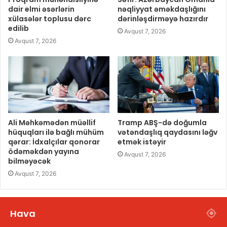
dair elmi əsərlərin
nəqliyyat əməkdaşlığını
xülasələr toplusu dərc
dərinləşdirməyə hazırdır
edilib
Avqust 7, 2026
Avqust 7, 2026
Ali Məhkəmədən müəllif
Tramp ABŞ-də doğumla
hüquqları ilə bağlı mühüm
vətəndaşlıq qaydasını ləğv
qərar: İdxalçılar qonorar
etmək istəyir
ödəməkdən yayına
Avqust 7, 2026
bilməyəcək
Avqust 7, 2026
Hava