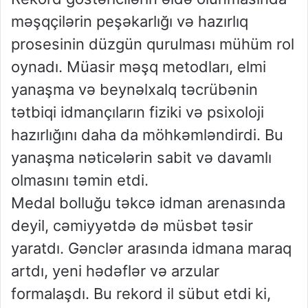
məşqçilərin peşəkarlığı və hazırlıq
prosesinin düzgün qurulması mühüm rol
oynadı. Müasir məşq metodları, elmi
yanaşma və beynəlxalq təcrübənin
tətbiqi idmançıların fiziki və psixoloji
hazırlığını daha da möhkəmləndirdi. Bu
yanaşma nəticələrin sabit və davamlı
olmasını təmin etdi.
Medal bolluğu təkcə idman arenasında
deyil, cəmiyyətdə də müsbət təsir
yaratdı. Gənclər arasında idmana maraq
artdı, yeni hədəflər və arzular
formalaşdı. Bu rekord il sübut etdi ki,