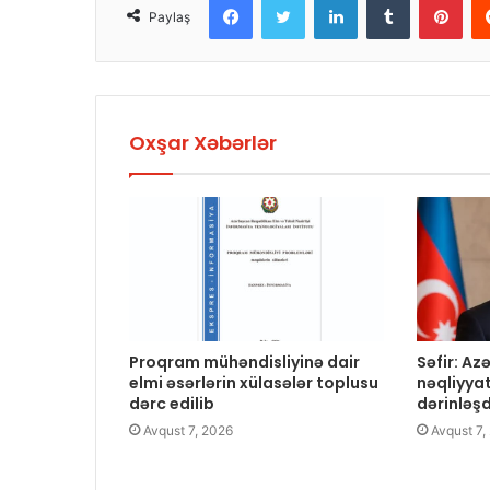
Paylaş
Oxşar Xəbərlər
Proqram mühəndisliyinə dair
Səfir: A
elmi əsərlərin xülasələr toplusu
nəqliyya
dərc edilib
dərinləş
Avqust 7, 2026
Avqust 7,