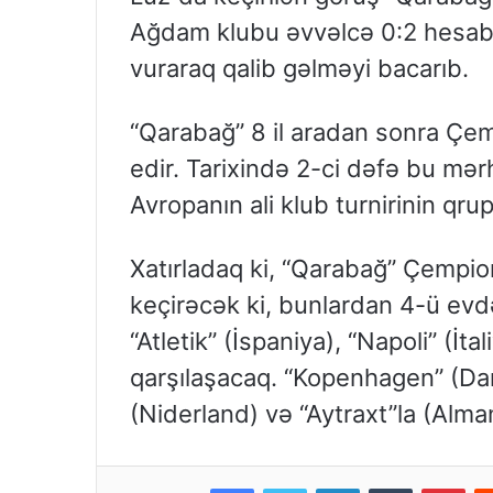
Ağdam klubu əvvəlcə 0:2 hesabı i
vuraraq qalib gəlməyi bacarıb.
“Qarabağ” 8 il aradan sonra Çem
edir. Tarixində 2-ci dəfə bu mə
Avropanın ali klub turnirinin q
Xatırladaq ki, “Qarabağ” Çempio
keçirəcək ki, bunlardan 4-ü evdə
“Atletik” (İspaniya), “Napoli” (İta
qarşılaşacaq. “Kopenhagen” (Dani
(Niderland) və “Aytraxt”la (Alman
Facebook
Twitter
LinkedIn
Tumblr
Pinterest