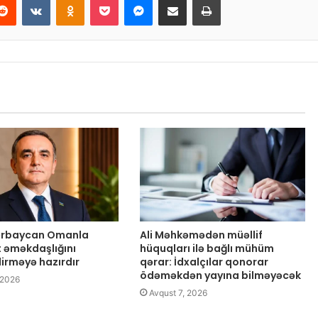
zərbaycan Omanla
Ali Məhkəmədən müəllif
t əməkdaşlığını
hüquqları ilə bağlı mühüm
dirməyə hazırdır
qərar: İdxalçılar qonorar
ödəməkdən yayına bilməyəcək
 2026
Avqust 7, 2026