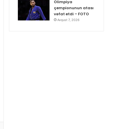
Olimpiya
çempionunun atası
vəfat etdi – FOTO
Avqust 7, 2026