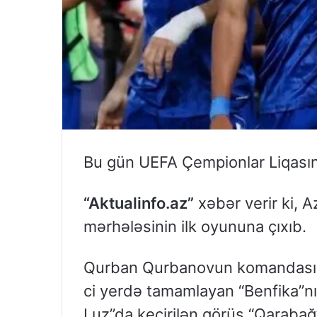
Bu gün UEFA Çempionlar Liqasınd
“Aktualinfo.az”
xəbər verir ki, 
mərhələsinin ilk oyununa çıxıb.
Qurban Qurbanovun komandası 2
ci yerdə tamamlayan “Benfika”nı
Luz”da keçirilən görüş “Qarabağ”