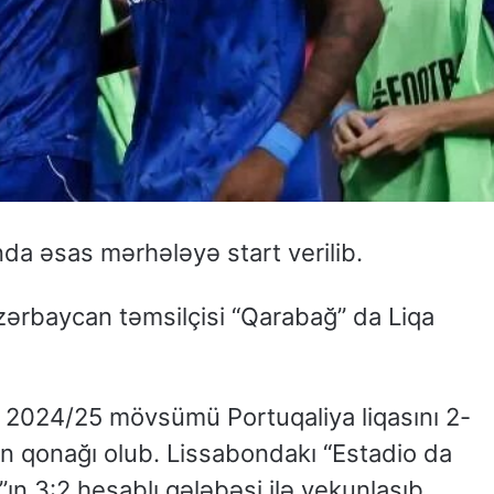
a əsas mərhələyə start verilib.
Azərbaycan təmsilçisi “Qarabağ” da Liqa
024/25 mövsümü Portuqaliya liqasını 2-
n qonağı olub. Lissabondakı “Estadio da
ın 3:2 hesablı qələbəsi ilə yekunlaşıb.