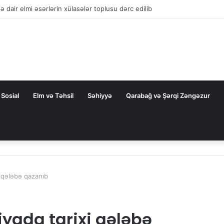
la nəqliyyat əməkdaşlığını dərinləşdirməyə hazırdır
Sosial
Elm və Təhsil
Səhiyyə
Qarabağ və Şərqi Zəngəzur
i qələbə qazanıb
yada tarixi qələbə