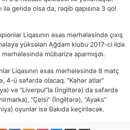
lə geridə olsa da, rəqib qapısına 3 qol
pionlar Liqasının əsas mərhələsində çıxış
rhələyə yüksələn Ağdam klubu 2017-ci ildə
rup mərhələsində mübarizə aparmışdı.
nlar Liqasının əsas mərhələsində 8 matç
, 4-ü səfərdə olacaq. “Kəhər atlar”
liya) və “Liverpul”la (İngiltərə) da səfərdə
rmarka), “Çelsi” (İngiltərə), “Ayaks”
iya) oyunlar isə Bakıda keçiriləcək.
Reddit
VKontakte
Odnoklassniki
Pocket
Messenger
Email ilə paylaş
Print