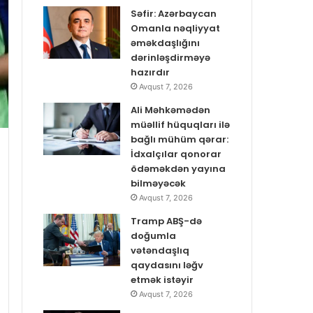
Səfir: Azərbaycan
Omanla nəqliyyat
əməkdaşlığını
dərinləşdirməyə
hazırdır
Avqust 7, 2026
Ali Məhkəmədən
müəllif hüquqları ilə
bağlı mühüm qərar:
İdxalçılar qonorar
ödəməkdən yayına
bilməyəcək
Avqust 7, 2026
Tramp ABŞ-də
doğumla
vətəndaşlıq
qaydasını ləğv
etmək istəyir
Avqust 7, 2026