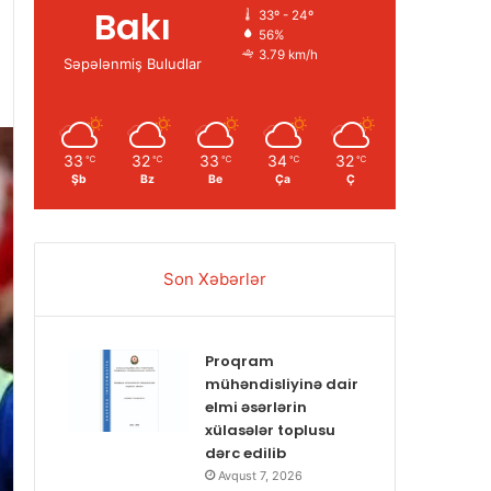
Bakı
33º - 24º
56%
3.79 km/h
Səpələnmiş Buludlar
33
32
33
34
32
℃
℃
℃
℃
℃
Şb
Bz
Be
Ça
Ç
Son Xəbərlər
Proqram
mühəndisliyinə dair
elmi əsərlərin
xülasələr toplusu
dərc edilib
Avqust 7, 2026