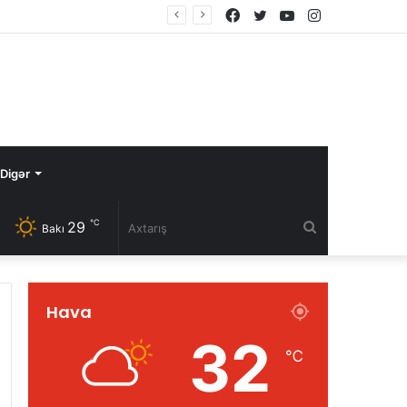
Facebook
Twitter
YouTube
Instagram
Digər
℃
29
Axtarış
Bakı
Hava
32
℃