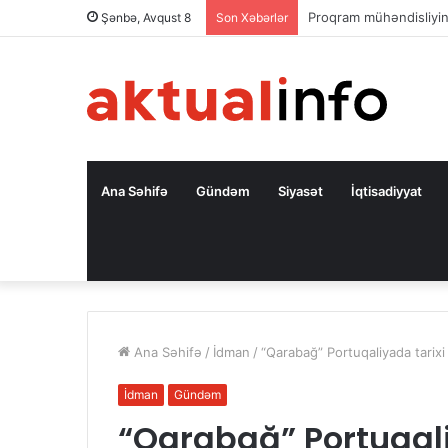
Səfir: Azərbaycan Oman
Şənbə, Avqust 8
Son Xəbərlər
Ana Səhifə
Gündəm
Siyasət
İqtisadiyyat
Ana Səhifə
/
İdman
/
“Qarabağ” Portuqaliyada tarix
İdman
Gündəm
“Qarabağ” Portuqali