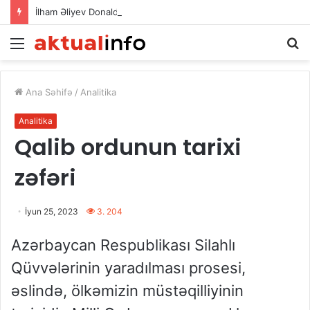
İlham Əliyev Donald Trampla danışdı
Menu
Ax
Ana Səhifə
/
Analitika
Analitika
Qalib ordunun tarixi
zəfəri
İyun 25, 2023
3. 204
Azərbaycan Respublikası Silahlı
Qüvvələrinin yaradılması prosesi,
əslində, ölkəmizin müstəqilliyinin