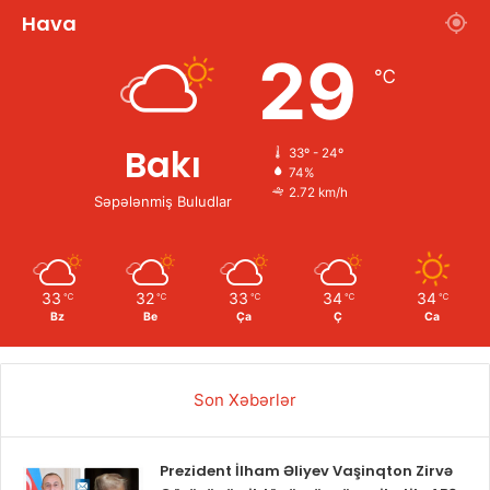
Hava
29
℃
Bakı
33º - 24º
74%
2.72 km/h
Səpələnmiş Buludlar
33
32
33
34
34
℃
℃
℃
℃
℃
Bz
Be
Ça
Ç
Ca
Son Xəbərlər
Prezident İlham Əliyev Vaşinqton Zirvə