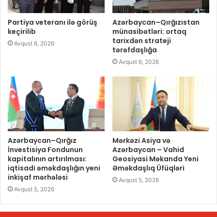
Partiya veteranı ilə görüş
Azərbaycan–Qırğızıstan
keçirilib
münasibətləri: ortaq
tarixdən strateji
Avqust 6, 2026
tərəfdaşlığa
Avqust 6, 2026
Azərbaycan–Qırğız
Mərkəzi Asiya və
İnvestisiya Fondunun
Azərbaycan – Vahid
kapitalının artırılması:
Geosiyasi Məkanda Yeni
iqtisadi əməkdaşlığın yeni
Əməkdaşlıq Üfüqləri
inkişaf mərhələsi
Avqust 5, 2026
Avqust 5, 2026