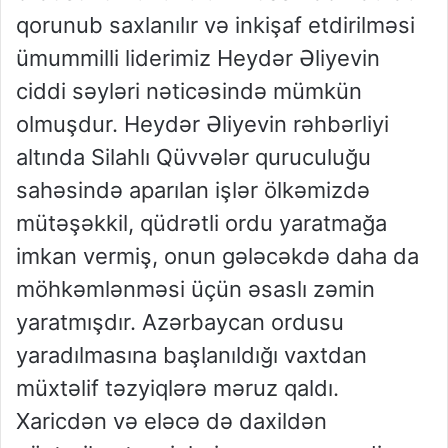
qorunub saxlanılır və inkişaf etdirilməsi
ümummilli liderimiz Heydər Əliyevin
ciddi səyləri nəticəsində mümkün
olmuşdur. Heydər Əliyevin rəhbərliyi
altında Silahlı Qüvvələr quruculuğu
sahəsində aparılan işlər ölkəmizdə
mütəşəkkil, qüdrətli ordu yaratmağa
imkan vermiş, onun gələcəkdə daha da
möhkəmlənməsi üçün əsaslı zəmin
yaratmışdır. Azərbaycan ordusu
yaradılmasına başlanıldığı vaxtdan
müxtəlif təzyiqlərə məruz qaldı.
Xaricdən və eləcə də daxildən