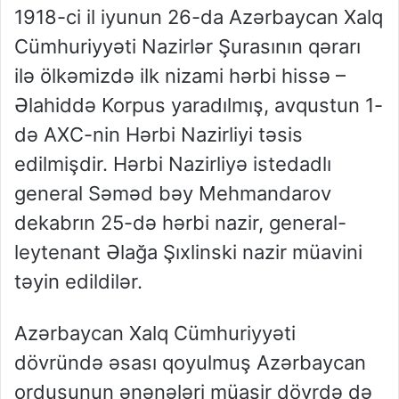
1918-ci il iyunun 26-da Azərbaycan Xalq
Cümhuriyyəti Nazirlər Şurasının qərarı
ilə ölkəmizdə ilk nizami hərbi hissə –
Əlahiddə Korpus yaradılmış, avqustun 1-
də AXC-nin Hərbi Nazirliyi təsis
edilmişdir. Hərbi Nazirliyə istedadlı
general Səməd bəy Mehmandarov
dekabrın 25-də hərbi nazir, general-
leytenant Əlağa Şıxlinski nazir müavini
təyin edildilər.
Azərbaycan Xalq Cümhuriyyəti
dövründə əsası qoyulmuş Azərbaycan
ordusunun ənənələri müasir dövrdə də