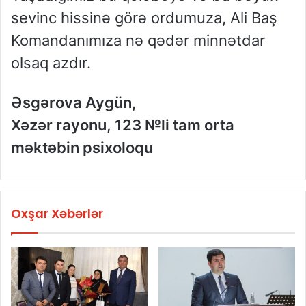
sevinc hissinə görə ordumuza, Ali Baş
Komandanımıza nə qədər minnətdar
olsaq azdır.
Əsgərova Aygün,
Xəzər rayonu, 123 №li tam orta
məktəbin psixoloqu
Oxşar Xəbərlər