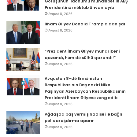
Görüşünün ildönümü münasibətilə ABŞ
Prezidentinə məktub ünvanlayıb
Avqust 8, 2026
İlham Əliyev Donald Trampla danışdı
Avqust 8, 2026
“Prezident İlham Əliyev müharibəni
qazandı, həm də sülhü qazandı!”
Avqust 8, 2026
Avqustun 8-də Ermənistan
Respublikasının Baş naziri Nikol
Paşinyan Azərbaycan Respublikasının
Prezidenti İlham Əliyevə zəng edib
Avqust 8, 2026
Ağdaşda baş vermiş hadisə ilə bağlı
polis araşdırma aparır
Avqust 8, 2026