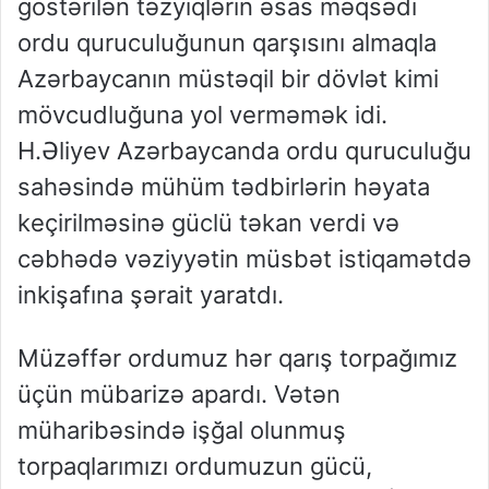
göstərilən təzyiqlərin əsas məqsədi
ordu quruculuğunun qarşısını almaqla
Azərbaycanın müstəqil bir dövlət kimi
mövcudluğuna yol verməmək idi.
H.Əliyev Azərbaycanda ordu quruculuğu
sahəsində mühüm tədbirlərin həyata
keçirilməsinə güclü təkan verdi və
cəbhədə vəziyyətin müsbət istiqamətdə
inkişafına şərait yaratdı.
Müzəffər ordumuz hər qarış torpağımız
üçün mübarizə apardı. Vətən
müharibəsində işğal olunmuş
torpaqlarımızı ordumuzun gücü,