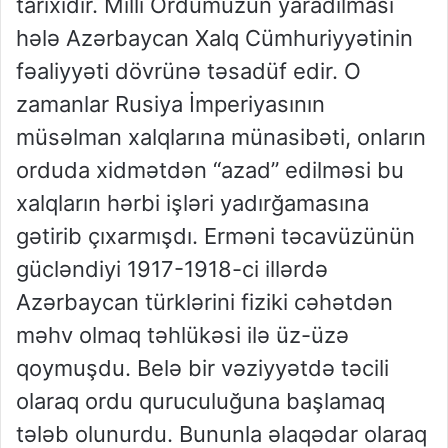
tarixidir. Milli Ordumuzun yaradılması
hələ Azərbaycan Xalq Cümhuriyyətinin
fəaliyyəti dövrünə təsadüf edir. O
zamanlar Rusiya İmperiyasının
müsəlman xalqlarına münasibəti, onların
orduda xidmətdən “azad” edilməsi bu
xalqların hərbi işləri yadırğamasına
gətirib çıxarmışdı. Erməni təcavüzünün
gücləndiyi 1917-1918-ci illərdə
Azərbaycan türklərini fiziki cəhətdən
məhv olmaq təhlükəsi ilə üz-üzə
qoymuşdu. Belə bir vəziyyətdə təcili
olaraq ordu quruculuğuna başlamaq
tələb olunurdu. Bununla əlaqədar olaraq