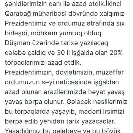
şəhidlərimizin qanı ilə azad etdik.İkinci
Qarabağ müharibəsi dövründə xalqımız
Prezidentimiz və ordumuz ətrafında sıx
birləşdi, möhkəm yumruq olduq.
Düşmən üzərində tarixə yazılacaq
qələbə çaldıq və 30 il işğalda olan 20%
torpaqlarımızı azad etdik.
Prezidentimizin, dövlətimizin, müzəffər
ordumuzun səyi nəticəsində işğaldan
azad olunan ərazilərimizdə həyat yavaş-
yavaş bərpa olunur. Gələcək nəsillərimiz
bu torpaqlarda yaşayıb, mədəni irsimizi
bərpa edib yenidən tarix yazacaqlar.
Yaşadığımız bu qələbəyə və bu böyük