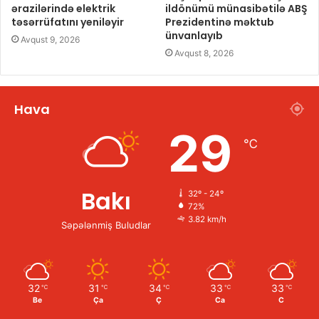
ərazilərində elektrik
ildönümü münasibətilə ABŞ
təsərrüfatını yeniləyir
Prezidentinə məktub
ünvanlayıb
Avqust 9, 2026
Avqust 8, 2026
Hava
29
℃
Bakı
32º - 24º
72%
3.82 km/h
Səpələnmiş Buludlar
32
31
34
33
33
℃
℃
℃
℃
℃
Be
Ça
Ç
Ca
C