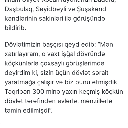
Daşbulaq, Seyidbəyli və Şuşakənd
kəndlərinin sakinləri ilə görüşündə
bildirib.
Dövlətimizin başçısı qeyd edib: “Mən
xatırlayıram, o vaxt işğal dövründə
köçkünlərlə çoxsaylı görüşlərimdə
deyirdim ki, sizin üçün dövlət şərait
yaratmağa çalışır və biz bunu etmişdik.
Təqribən 300 minə yaxın keçmiş köçkün
dövlət tərəfindən evlərlə, mənzillərlə
təmin edilmişdi”.