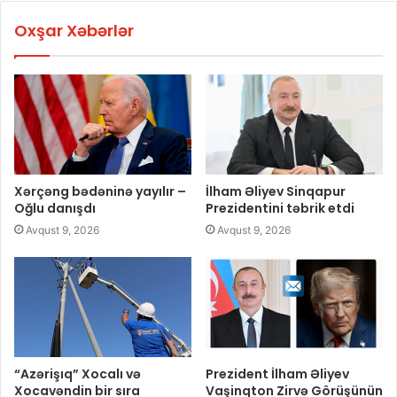
Oxşar Xəbərlər
Xərçəng bədəninə yayılır –
İlham Əliyev Sinqapur
Oğlu danışdı
Prezidentini təbrik etdi
Avqust 9, 2026
Avqust 9, 2026
“Azərişıq” Xocalı və
Prezident İlham Əliyev
Xocavəndin bir sıra
Vaşinqton Zirvə Görüşünün