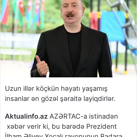
Uzun illər köçkün həyatı yaşamış
insanlar ən gözəl şəraitə layiqdirlər.
Aktualinfo.az
AZƏRTAC-a istinadən
xəbər verir ki, bu barədə Prezident
İlham Əliyev Xocalı rayonunun Badara,