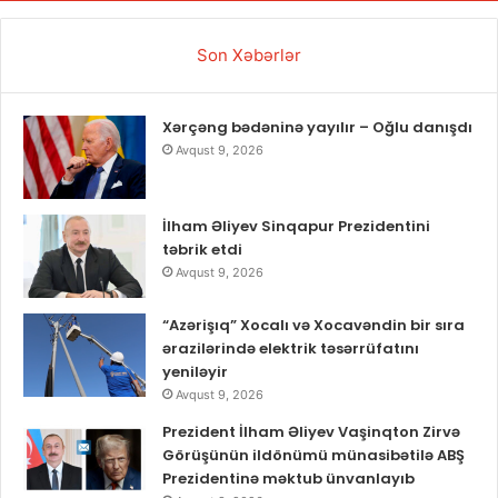
Son Xəbərlər
Xərçəng bədəninə yayılır – Oğlu danışdı
Avqust 9, 2026
İlham Əliyev Sinqapur Prezidentini
təbrik etdi
Avqust 9, 2026
“Azərişıq” Xocalı və Xocavəndin bir sıra
ərazilərində elektrik təsərrüfatını
yeniləyir
Avqust 9, 2026
Prezident İlham Əliyev Vaşinqton Zirvə
Görüşünün ildönümü münasibətilə ABŞ
Prezidentinə məktub ünvanlayıb