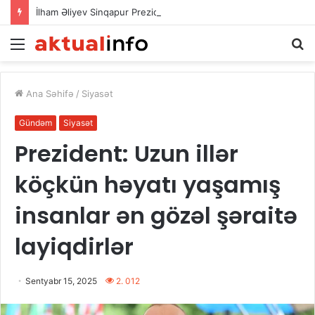
İlham Əliyev Sinqapur Prezidentini təbrik etdi
Menu
A
Ana Səhifə
/
Siyasət
Gündəm
Siyasət
Prezident: Uzun illər
köçkün həyatı yaşamış
insanlar ən gözəl şəraitə
layiqdirlər
Sentyabr 15, 2025
2. 012