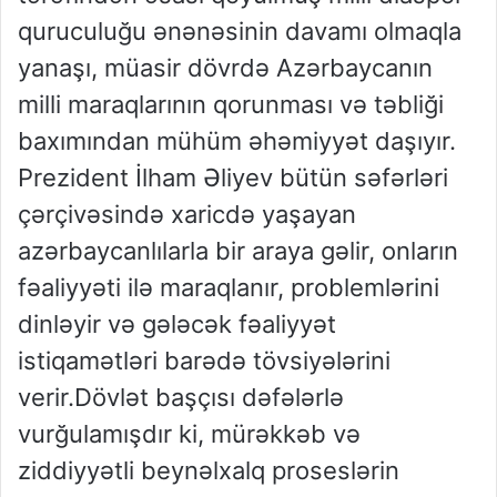
quruculuğu ənənəsinin davamı olmaqla
yanaşı, müasir dövrdə Azərbaycanın
milli maraqlarının qorunması və təbliği
baxımından mühüm əhəmiyyət daşıyır.
Prezident İlham Əliyev bütün səfərləri
çərçivəsində xaricdə yaşayan
azərbaycanlılarla bir araya gəlir, onların
fəaliyyəti ilə maraqlanır, problemlərini
dinləyir və gələcək fəaliyyət
istiqamətləri barədə tövsiyələrini
verir.Dövlət başçısı dəfələrlə
vurğulamışdır ki, mürəkkəb və
ziddiyyətli beynəlxalq proseslərin