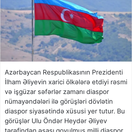
Azərbaycan Respublikasının Prezidenti
İlham Əliyevin xarici ölkələrə etdiyi rəsmi
və işgüzar səfərlər zamanı diaspor
nümayəndələri ilə görüşləri dövlətin
diaspor siyasətində xüsusi yer tutur. Bu
görüşlər Ulu Öndər Heydər Əliyev
tərəfindən əsası qoyulmuş milli diaspor