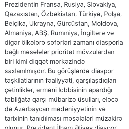
Prezidentin Fransa, Rusiya, Slovakiya,
Qazaxıstan, Özbəkistan, Türkiyə, Polşa,
Belçika, Ukrayna, Gürcüstan, Moldova,
Almaniya, ABŞ, Rumıniya, İngiltərə və
digər ölkələrə səfərləri zamanı diasporla
bağlı məsələlər prioritet mövzulardan
biri kimi diqqət mərkəzində
saxlanılmışdır. Bu görüşlərdə diaspor
təşkilatlarının fəaliyyəti, qarşılaşdıqları
çətinliklər, erməni lobbisinin apardığı
təbliğata qarşı mübarizə üsulları, eləcə
də Azərbaycan mədəniyyətinin və
tarixinin tanıdılması məsələləri müzakirə
olunur. Prezident İlham Əliyev diaspor