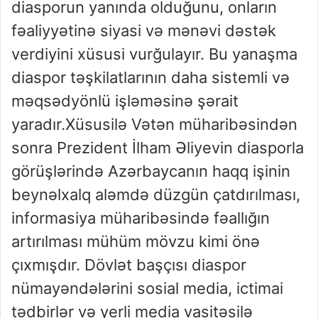
diasporun yanında olduğunu, onların
fəaliyyətinə siyasi və mənəvi dəstək
verdiyini xüsusi vurğulayır. Bu yanaşma
diaspor təşkilatlarının daha sistemli və
məqsədyönlü işləməsinə şərait
yaradır.Xüsusilə Vətən müharibəsindən
sonra Prezident İlham Əliyevin diasporla
görüşlərində Azərbaycanın haqq işinin
beynəlxalq aləmdə düzgün çatdırılması,
informasiya müharibəsində fəallığın
artırılması mühüm mövzu kimi önə
çıxmışdır. Dövlət başçısı diaspor
nümayəndələrini sosial media, ictimai
tədbirlər və yerli media vasitəsilə