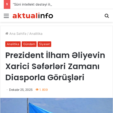
“Süni intellekt dəstəyi ilə məzmun yaratma bacarıqlarının inkişafı” layihəsi uğurla başa çatıb
Menu
A
Ana Səhifə
/
Analitika
Analitika
Gündəm
Siyasət
Prezident İlham Əliyevin
Xarici Səfərləri Zamanı
Diasporla Görüşləri
Dekabr 25, 2025
1. 809