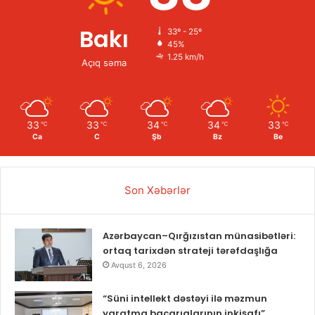
Bakı
33º - 25º
45%
1.25 km/h
Açıq səma
33
33
34
34
33
℃
℃
℃
℃
℃
Ca
C
Şb
Bz
Be
Son Xəbərlər
Azərbaycan–Qırğızıstan münasibətləri:
ortaq tarixdən strateji tərəfdaşlığa
Avqust 6, 2026
“Süni intellekt dəstəyi ilə məzmun
yaratma bacarıqlarının inkişafı”