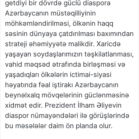
getdiyi bir dövrdə güclü diaspora
Azərbaycanın müstəqilliyinin
möhkəmləndirilməsi, ölkənin haqq
səsinin dünyaya çatdırılması baxımından
strateji əhəmiyyətə malikdir. Xaricdə
yaşayan soydaşlarımızın təşkilatlanması,
vahid məqsəd ətrafında birləşməsi və
yaşadıqları ölkələrin ictimai-siyasi
həyatında fəal iştirakı Azərbaycanın
beynəlxalq mövqelərinin güclənməsinə
xidmət edir. Prezident İlham Əliyevin
diaspor nümayəndələri ilə görüşlərində
bu məsələlər daim ön planda olur.