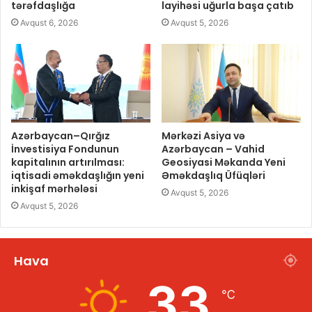
tərəfdaşlığa
layihəsi uğurla başa çatıb
Avqust 6, 2026
Avqust 5, 2026
Azərbaycan–Qırğız
Mərkəzi Asiya və
İnvestisiya Fondunun
Azərbaycan – Vahid
kapitalının artırılması:
Geosiyasi Məkanda Yeni
iqtisadi əməkdaşlığın yeni
Əməkdaşlıq Üfüqləri
inkişaf mərhələsi
Avqust 5, 2026
Avqust 5, 2026
Hava
33
℃