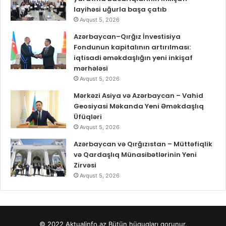
layihəsi uğurla başa çatıb
Avqust 5, 2026
Azərbaycan–Qırğız İnvestisiya
Fondunun kapitalının artırılması:
iqtisadi əməkdaşlığın yeni inkişaf
mərhələsi
Avqust 5, 2026
Mərkəzi Asiya və Azərbaycan – Vahid
Geosiyasi Məkanda Yeni Əməkdaşlıq
Üfüqləri
Avqust 5, 2026
Azərbaycan və Qırğızıstan – Müttəfiqlik
və Qardaşlıq Münasibətlərinin Yeni
Zirvəsi
Avqust 5, 2026
© 2022
Aktualinfo.az
Bütün hüquqları qorunur.