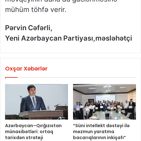
mühüm töhfə verir.
Pərvin Cəfərli,
Yeni Azərbaycan Partiyası,məsləhətçi
Oxşar Xəbərlər
Azərbaycan–Qırğızıstan
“Süni intellekt dəstəyi ilə
münasibətləri: ortaq
məzmun yaratma
tarixdən strateji
bacarıqlarının inkişafı”