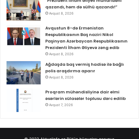
“Prezident İlham Əliyev müharibəni
qazandı, həm də sülhü qazandı!”
Avqust 8, 2026
Avqustun 8-də Ermənistan
Respublikasının Baş naziri Nikol
Paşinyan Azərbaycan Respublikasının
Prezidenti İlham Əliyevə zəng edib
Avqust 8, 2026
Ağdaşda baş vermiş hadisə ilə bağlı
polis araşdırma aparır
Avqust 8, 2026
Proqram mühəndisliyinə dair elmi
əsərlərin xülasələr toplusu dərc edilib
Avqust 7, 2026