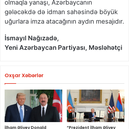
olmaqla yanaşı, Azərbaycanın
gələcəkdə də idman sahəsində böyük
uğurlara imza atacağının aydın mesajıdır.
İsmayıl Nağızadə,
Yeni Azərbaycan Partiyası, Məsləhətçi
Oxşar Xəbərlər
İlham Əliyev Donald
“Prezident İlham Əliyev