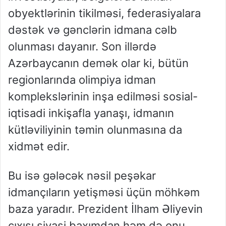
obyektlərinin tikilməsi, federasiyalara
dəstək və gənclərin idmana cəlb
olunması dayanır. Son illərdə
Azərbaycanın demək olar ki, bütün
regionlarında olimpiya idman
komplekslərinin inşa edilməsi sosial-
iqtisadi inkişafla yanaşı, idmanın
kütləviliyinin təmin olunmasına da
xidmət edir.
Bu isə gələcək nəsil peşəkar
idmançıların yetişməsi üçün möhkəm
baza yaradır. Prezident İlham Əliyevin
çıxışı siyasi baxımdan həm də onu