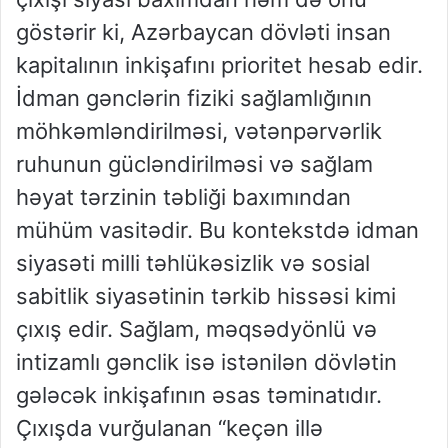
göstərir ki, Azərbaycan dövləti insan
kapitalının inkişafını prioritet hesab edir.
İdman gənclərin fiziki sağlamlığının
möhkəmləndirilməsi, vətənpərvərlik
ruhunun gücləndirilməsi və sağlam
həyat tərzinin təbliği baxımından
mühüm vasitədir. Bu kontekstdə idman
siyasəti milli təhlükəsizlik və sosial
sabitlik siyasətinin tərkib hissəsi kimi
çıxış edir. Sağlam, məqsədyönlü və
intizamlı gənclik isə istənilən dövlətin
gələcək inkişafının əsas təminatıdır.
Çıxışda vurğulanan “keçən illə