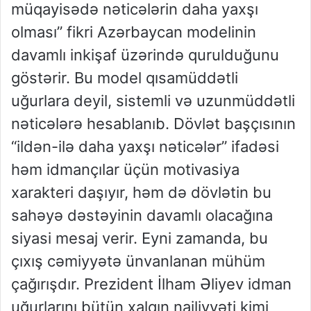
müqayisədə nəticələrin daha yaxşı
olması” fikri Azərbaycan modelinin
davamlı inkişaf üzərində qurulduğunu
göstərir. Bu model qısamüddətli
uğurlara deyil, sistemli və uzunmüddətli
nəticələrə hesablanıb. Dövlət başçısının
“ildən-ilə daha yaxşı nəticələr” ifadəsi
həm idmançılar üçün motivasiya
xarakteri daşıyır, həm də dövlətin bu
sahəyə dəstəyinin davamlı olacağına
siyasi mesaj verir. Eyni zamanda, bu
çıxış cəmiyyətə ünvanlanan mühüm
çağırışdır. Prezident İlham Əliyev idman
uğurlarını bütün xalqın nailiyyəti kimi