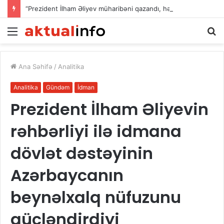
“Prezident İlham Əliyev müharibəni qazandı, həm də sülhü qazandı!”
Menu
A
Ana Səhifə
/
Analitika
Analitika
Gündəm
İdman
Prezident İlham Əliyevin
rəhbərliyi ilə idmana
dövlət dəstəyinin
Azərbaycanın
beynəlxalq nüfuzunu
gücləndirdiyi