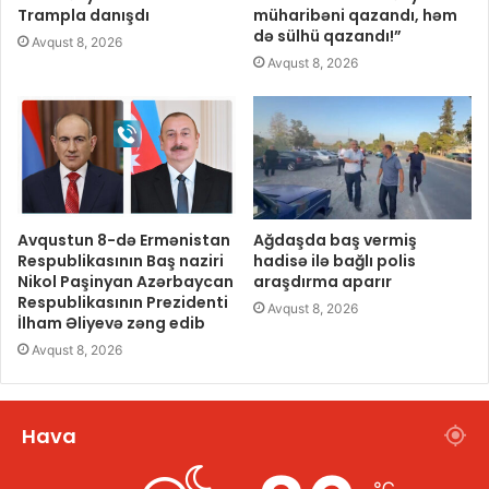
Trampla danışdı
müharibəni qazandı, həm
də sülhü qazandı!”
Avqust 8, 2026
Avqust 8, 2026
Avqustun 8-də Ermənistan
Ağdaşda baş vermiş
Respublikasının Baş naziri
hadisə ilə bağlı polis
Nikol Paşinyan Azərbaycan
araşdırma aparır
Respublikasının Prezidenti
Avqust 8, 2026
İlham Əliyevə zəng edib
Avqust 8, 2026
Hava