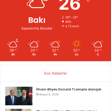
26
℃
Bakı
26º - 24º
89%
4.72 km/h
Səpələnmiş Buludlar
26
33
32
33
33
℃
℃
℃
℃
℃
Şb
Bz
Be
Ça
Ç
Son Xəbərlər
İlham Əliyev Donald Trampla danışdı
Avqust 8, 2026