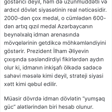
göstərici deyil, həm də uzunmüddətli və
ardıcıl dövlət siyasətinin real nəticəsidir.
2000-dən çox medal, o cümlədən 600-
dən artıq qızıl medal Azərbaycanın
beynəlxalq idman arenasında
mövqelərinin getdikcə möhkəmləndiyini
göstərir. Prezident İlham Əliyevin
çıxışında səsləndirdiyi fikirlərdən aydın
olur ki, idmanın inkişafı ölkədə sadəcə
sahəvi məsələ kimi deyil, strateji siyasi
xətt kimi qəbul edilir.
Müasir dövrdə idman dövlətin “yumşaq
güc” alətlərindən biri hesab olunur.