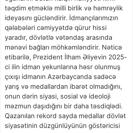
təqdim etməklə milli birlik və həmrəylik
ideyasını gücləndirir. İdmançılarımızın
qələbələri cəmiyyətdə qürur hissi
yaradır, dövlətlə vətəndaş arasında
mənəvi bağları möhkəmləndirir. Nəticə
etibarilə, Prezident İlham Əliyevin 2025-
ci ilin idman yekunlarına həsr olunmuş
çıxışı idmanın Azərbaycanda sadəcə
yarış və medallardan ibarət olmadığını,
onun dərin siyasi, sosial və ideoloji
məzmun daşıdığını bir daha təsdiqlədi.
Qazanılan rekord sayda medallar dövlət
siyasətinin düzgünlüyünün göstəricisi