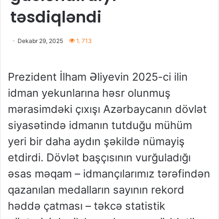
təsdiqləndi
Dekabr 29, 2025
1. 713
Prezident İlham Əliyevin 2025-ci ilin
idman yekunlarına həsr olunmuş
mərasimdəki çıxışı Azərbaycanın dövlət
siyasətində idmanın tutduğu mühüm
yeri bir daha aydın şəkildə nümayiş
etdirdi. Dövlət başçısının vurğuladığı
əsas məqam – idmançılarımız tərəfindən
qazanılan medalların sayının rekord
həddə çatması – təkcə statistik