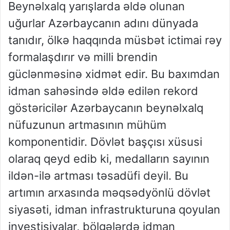
Beynəlxalq yarışlarda əldə olunan
uğurlar Azərbaycanın adını dünyada
tanıdır, ölkə haqqında müsbət ictimai rəy
formalaşdırır və milli brendin
güclənməsinə xidmət edir. Bu baxımdan
idman sahəsində əldə edilən rekord
göstəricilər Azərbaycanın beynəlxalq
nüfuzunun artmasının mühüm
komponentidir. Dövlət başçısı xüsusi
olaraq qeyd edib ki, medalların sayının
ildən-ilə artması təsadüfi deyil. Bu
artımın arxasında məqsədyönlü dövlət
siyasəti, idman infrastrukturuna qoyulan
investisiyalar, bölgələrdə idman