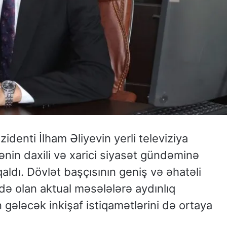
denti İlham Əliyevin yerli televiziya
ənin daxili və xarici siyasət gündəminə
dı. Dövlət başçısının geniş və əhatəli
də olan aktual məsələlərə aydınlıq
gələcək inkişaf istiqamətlərini də ortaya