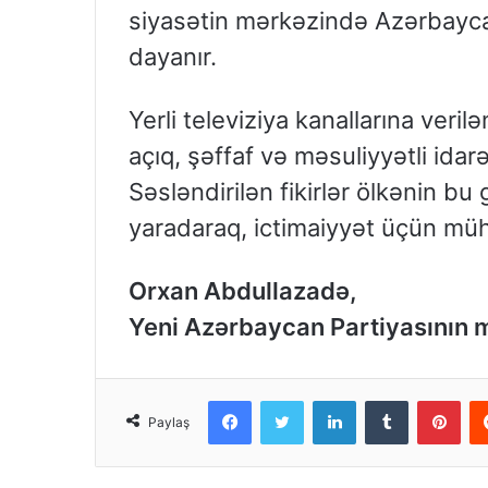
siyasətin mərkəzində Azərbaycan
dayanır.
Yerli televiziya kanallarına ver
açıq, şəffaf və məsuliyyətli idar
Səsləndirilən fikirlər ölkənin bu
yaradaraq, ictimaiyyət üçün müh
Orxan Abdullazadə,
Yeni Azərbaycan Partiyasının 
Facebook
Twitter
LinkedIn
Tumblr
Pinterest
Paylaş