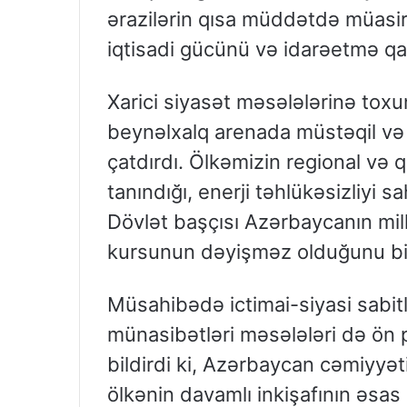
ərazilərin qısa müddətdə müasir
iqtisadi gücünü və idarəetmə qab
Xarici siyasət məsələlərinə tox
beynəlxalq arenada müstəqil və 
çatdırdı. Ölkəmizin regional və q
tanındığı, enerji təhlükəsizliyi
Dövlət başçısı Azərbaycanın mill
kursunun dəyişməz olduğunu bir
Müsahibədə ictimai-siyasi sabitl
münasibətləri məsələləri də ön 
bildirdi ki, Azərbaycan cəmiyyə
ölkənin davamlı inkişafının əsas 