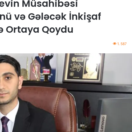
yevin Müsahibəsi
ü və Gələcək İnkişaf
də Ortaya Qoydu
1. 587