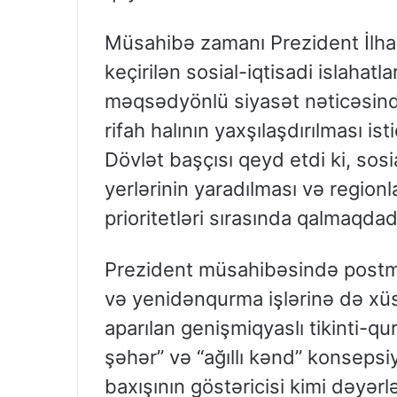
Müsahibə zamanı Prezident İlha
keçirilən sosial-iqtisadi islahatla
məqsədyönlü siyasət nəticəsində
rifah halının yaxşılaşdırılması i
Dövlət başçısı qeyd etdi ki, sosi
yerlərinin yaradılması və regionl
prioritetləri sırasında qalmaqdadı
Prezident müsahibəsində postm
və yenidənqurma işlərinə də xüsu
aparılan genişmiqyaslı tikinti-quru
şəhər” və “ağıllı kənd” konsepsiy
baxışının göstəricisi kimi dəyərlə