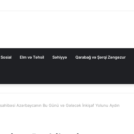
 bağlı FƏRMAN
Sosial
Elm və Təhsil
Səhiyyə
Qarabağ və Şərqi Zəngəzur
üsahibəsi Azərbaycanın Bu Günü və Gələcək İnkişaf Yolunu Aydın