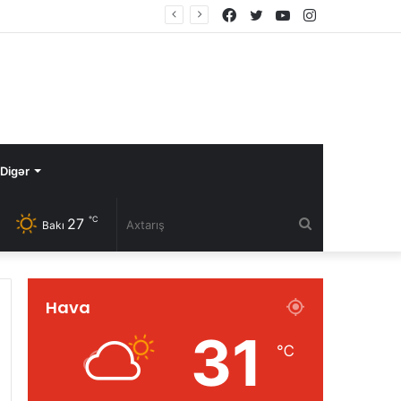
Facebook
Twitter
YouTube
Instagram
Digər
℃
27
Axtarış
Bakı
Hava
31
℃