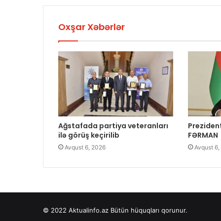
Oxşar Xəbərlər
Ağstafada partiya veteranları
Preziden
ilə görüş keçirilib
FƏRMAN
Avqust 6, 2026
Avqust 6,
© 2022
Aktualinfo.az
Bütün hüquqları qorunur.