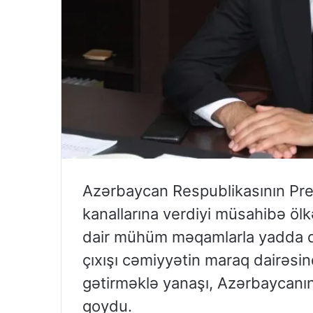
Azərbaycan Respublikasının Prezi
kanallarına verdiyi müsahibə ölk
dair mühüm məqamlarla yadda qal
çıxışı cəmiyyətin maraq dairəsin
gətirməklə yanaşı, Azərbaycanın 
qoydu.