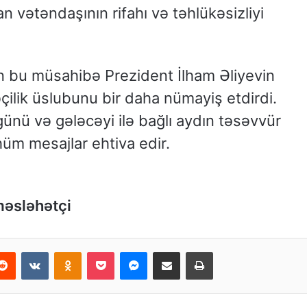
 vətəndaşının rifahı və təhlükəsizliyi
ilən bu müsahibə Prezident İlham Əliyevin
əçilik üslubunu bir daha nümayiş etdirdi.
 günü və gələcəyi ilə bağlı aydın təsəvvür
üm mesajlar ehtiva edir.
məsləhətçi
Reddit
VKontakte
Odnoklassniki
Pocket
Messenger
Email ilə paylaş
Print