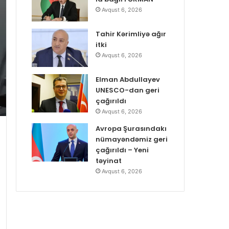
Avqust 6, 2026
Tahir Kərimliyə ağır
itki
Avqust 6, 2026
Elman Abdullayev
UNESCO-dan geri
çağırıldı
Avqust 6, 2026
Avropa Şurasındakı
nümayəndəmiz geri
çağırıldı – Yeni
təyinat
Avqust 6, 2026