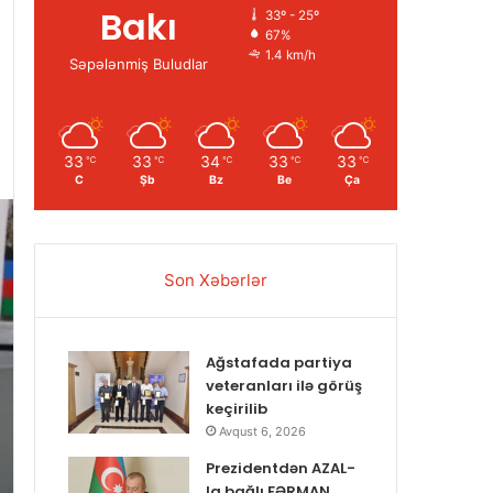
Bakı
33º - 25º
67%
1.4 km/h
Səpələnmiş Buludlar
33
33
34
33
33
℃
℃
℃
℃
℃
C
Şb
Bz
Be
Ça
Son Xəbərlər
Ağstafada partiya
veteranları ilə görüş
keçirilib
Avqust 6, 2026
Prezidentdən AZAL-
la bağlı FƏRMAN