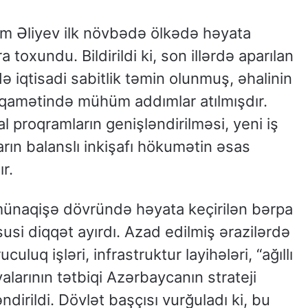
m Əliyev ilk növbədə ölkədə həyata
ra toxundu. Bildirildi ki, son illərdə aparılan
 iqtisadi sabitlik təmin olunmuş, əhalinin
stiqamətində mühüm addımlar atılmışdır.
al proqramların genişləndirilməsi, yeni iş
arın balanslı inkişafı hökumətin əsas
r.
ünaqişə dövründə həyata keçirilən bərpa
si diqqət ayırdı. Azad edilmiş ərazilərdə
culuq işləri, infrastruktur layihələri, “ağıllı
alarının tətbiqi Azərbaycanın strateji
ndirildi. Dövlət başçısı vurğuladı ki, bu