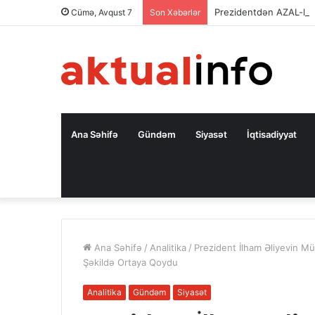
Prezidentdən AZAL-la
Cümə, Avqust 7
Son Xəbərlər
Ana Səhifə
Gündəm
Siyasət
İqtisadiyyat
Ana Səhifə
/
Analitika
/
Prezident İlham Əliyevin M
Şəkildə Ortaya Qoydu
Analitika
Gündəm
Siyasət