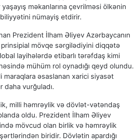
 yaşayış məkanlarına çevrilməsi ölkənin
iliyyətini nümayiş etdirir.
unan Prezident İlham Əliyev Azərbaycanın
prinsipial mövqe sərgilədiyini diqqətə
lobal layihələrdə etibarlı tərəfdaş kimi
 sahəsində mühüm rol oynadığı qeyd olundu.
i maraqlara əsaslanan xarici siyasət
 daha vurğuladı.
ik, milli həmrəylik və dövlət-vətəndaş
planda oldu. Prezident İlham Əliyev
tində mövcud olan birlik və həmrəylik
şərtlərindən biridir. Dövlətin apardığı