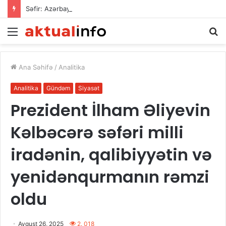
Səfir: Azərbaycan Omanla nəqliyyat əməkdaşlığını dərinləşdirməyə hazırdır
Menu
A
Ana Səhifə
/
Analitika
Analitika
Gündəm
Siyasət
Prezident İlham Əliyevin
Kəlbəcərə səfəri milli
iradənin, qalibiyyətin və
yenidənqurmanın rəmzi
oldu
Avqust 26, 2025
2. 018