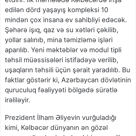
edilən dörd yaşayış kompleksi 10
mindən çox insana ev sahibliyi edəcək.
Şəhərə işıq, qaz və su xətləri çəkilib,
yollar salınıb, mina təmizləmə işləri
aparılıb. Yeni məktəblər və modul tipli
təhsil müəssisələri istifadəyə verilib,
uşaqların təhsili üçün şərait yaradılıb. Bu
faktlar göstərir ki, Azərbaycan dövlətinin
quruculuq fəaliyyəti bölgədə sürətlə
irəliləyir.
Prezident İlham Əliyevin vurğuladığı
kimi, Kəlbəcər dünyanın ən gözəl