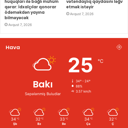
hüquqları ilə bağlı mühüm
vətəndaşlıq qaydasını ləğv
qərar: İdxalçılar qonorar
etmək istəyir
ödəməkdən yayına
Avqust 7, 2026
bilməyəcək
Avqust 7, 2026
Hava
25
℃
Bakı
34º - 24º
88%
3.57 km/h
Səpələnmiş Buludlar
34
32
33
34
32
℃
℃
℃
℃
℃
Şb
Bz
Be
Ça
Ç