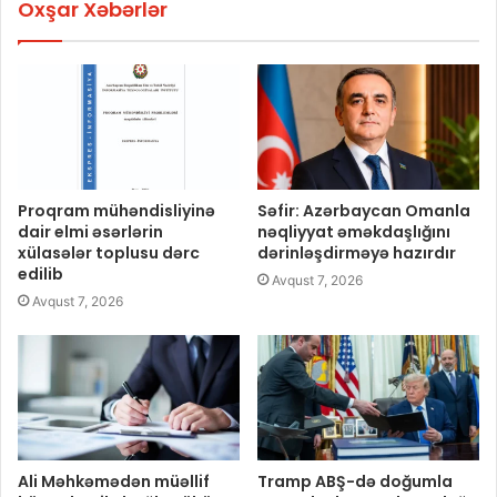
Oxşar Xəbərlər
Proqram mühəndisliyinə
Səfir: Azərbaycan Omanla
dair elmi əsərlərin
nəqliyyat əməkdaşlığını
xülasələr toplusu dərc
dərinləşdirməyə hazırdır
edilib
Avqust 7, 2026
Avqust 7, 2026
Ali Məhkəmədən müəllif
Tramp ABŞ-də doğumla