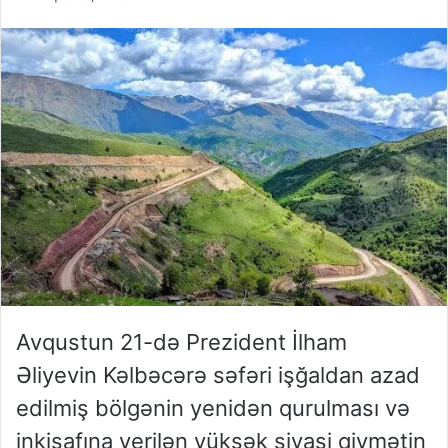
Avqustun 21-də Prezident İlham
Əliyevin Kəlbəcərə səfəri işğaldan azad
edilmiş bölgənin yenidən qurulması və
inkişafına verilən yüksək siyasi qiymətin