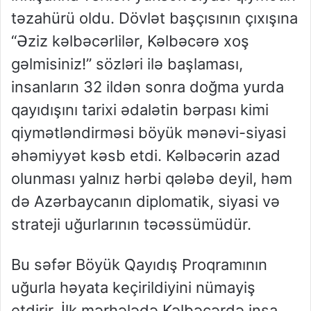
təzahürü oldu. Dövlət başçısının çıxışına
“Əziz kəlbəcərlilər, Kəlbəcərə xoş
gəlmisiniz!” sözləri ilə başlaması,
insanların 32 ildən sonra doğma yurda
qayıdışını tarixi ədalətin bərpası kimi
qiymətləndirməsi böyük mənəvi-siyasi
əhəmiyyət kəsb etdi. Kəlbəcərin azad
olunması yalnız hərbi qələbə deyil, həm
də Azərbaycanın diplomatik, siyasi və
strateji uğurlarının təcəssümüdür.
Bu səfər Böyük Qayıdış Proqramının
uğurla həyata keçirildiyini nümayiş
etdirir. İlk mərhələdə Kəlbəcərdə inşa