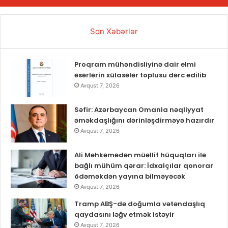
Son Xəbərlər
Proqram mühəndisliyinə dair elmi
əsərlərin xülasələr toplusu dərc edilib
Avqust 7, 2026
Səfir: Azərbaycan Omanla nəqliyyat
əməkdaşlığını dərinləşdirməyə hazırdır
Avqust 7, 2026
Ali Məhkəmədən müəllif hüquqları ilə
bağlı mühüm qərar: İdxalçılar qonorar
ödəməkdən yayına bilməyəcək
Avqust 7, 2026
Tramp ABŞ-də doğumla vətəndaşlıq
qaydasını ləğv etmək istəyir
Avqust 7, 2026