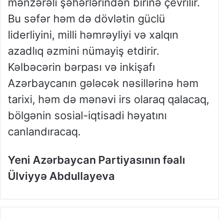
mənzərəli şəhərlərindən birinə çevrilir.
Bu səfər həm də dövlətin güclü
liderliyini, milli həmrəyliyi və xalqın
azadlıq əzmini nümayiş etdirir.
Kəlbəcərin bərpası və inkişafı
Azərbaycanın gələcək nəsillərinə həm
tarixi, həm də mənəvi irs olaraq qalacaq,
bölgənin sosial-iqtisadi həyatını
canlandıracaq.
Yeni Azərbaycan Partiyasının fəalı
Ülviyyə Abdullayeva