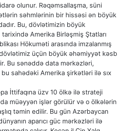
i idarə olunur. Rəqəmsallaşma, süni
kətlərin səhmlərinin bir hissəsi ən böyük
adır. Bu, dövlətimizin böyük
 tarixində Amerika Birləşmiş Ştatları
likası Hökuməti arasında imzalanmış
da dövlətimiz üçün böyük əhəmiyyət kəsb
ddir. Bu sənəddə data mərkəzləri,
 bu sahədəki Amerika şirkətləri ilə sıx
 İttifaqına üzv 10 ölkə ilə strateji
 da müəyyən işlər görülür və o ölkələrin
aşlıq təmin edilir. Bu gün Azərbaycan
dünyanın aparıcı güc mərkəzləri ilə
ormatında çalışır. Keçən il Çin Xalq