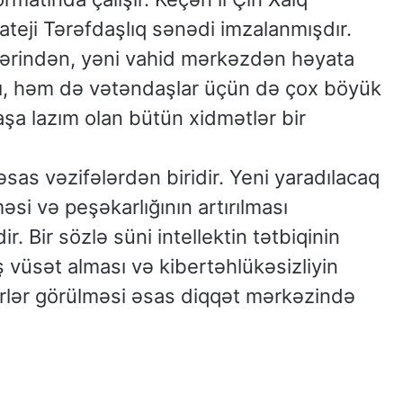
rateji Tərəfdaşlıq sənədi imzalanmışdır.
zərindən, yəni vahid mərkəzdən həyata
rı, həm də vətəndaşlar üçün də çox böyük
a lazım olan bütün xidmətlər bir
sas vəzifələrdən biridir. Yeni yaradılacaq
əsi və peşəkarlığının artırılması
. Bir sözlə süni intellektin tətbiqinin
 vüsət alması və kibertəhlükəsizliyin
rlər görülməsi əsas diqqət mərkəzində