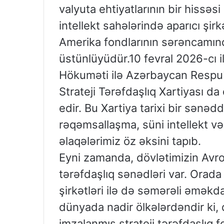
valyuta ehtiyatlarının bir hissəs
intellekt sahələrində aparıcı şir
Amerika fondlarının sərəncamınd
üstünlüyüdür.10 fevral 2026-cı il
Hökuməti ilə Azərbaycan Respub
Strateji Tərəfdaşlıq Xartiyası 
edir. Bu Xartiya tarixi bir sənə
rəqəmsallaşma, süni intellekt və
əlaqələrimiz öz əksini tapıb.
Eyni zamanda, dövlətimizin Avropa
tərəfdaşlıq sənədləri var. Orada
şirkətləri ilə də səmərəli əməkd
dünyada nadir ölkələrdəndir ki, 
imzalanmış strateji tərəfdaşlıq f