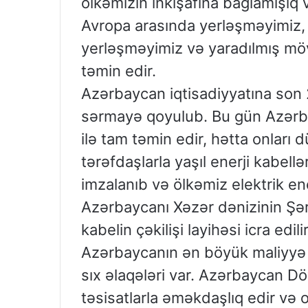
ölkəmizin inkişafına bağlamışıq 
Avropa arasında yerləşməyimiz,
yerləşməyimiz və yaradılmış mö
təmin edir.
Azərbaycan iqtisadiyyatına son 
sərmayə qoyulub. Bu gün Azərb
ilə tam təmin edir, hətta onları d
tərəfdaşlarla yaşıl enerji kabellə
imzalanıb və ölkəmiz elektrik ene
Azərbaycanı Xəzər dənizinin Şərq 
kabelin çəkilişi layihəsi icra edilir
Azərbaycanın ən böyük maliyyə r
sıx əlaqələri var. Azərbaycan Dö
təsisatlarla əməkdaşlıq edir və 