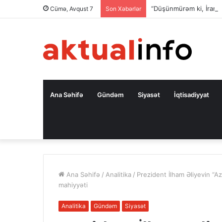
“Düşünmürəm ki, İran d
Cümə, Avqust 7
Son Xəbərlər
Ana Səhifə
Gündəm
Siyasət
İqtisadiyyat
Ana Səhifə
/
Analitika
/
Prezident İlham Əliyevin “Az
mahiyyəti
Analitika
Gündəm
Siyasət