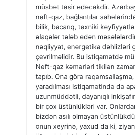
müsbət təsir edəcəkdir. Azərba
neft-qaz, bağlantılar sahələrin
bilik, bacarıq, texniki keyfiyyət
əlaqələr tələb edən məsələlərdir
nəqliyyat, energetika dəhlizləri 
çevrilməlidir. Bu istiqamətdə mü
Neft-qaz kəmərləri tikilən zama
tapıb. Ona görə rəqəmsallaşma, s
yaradılması istiqamətində də apa
uzunmüddətli, dayanıqlı inkişaf
bir çox üstünlükləri var. Onlarda
bizdən asılı olmayan üstünlükdür
onun xeyrinə, yaxud da ki, ziyanı