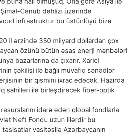
və buna nail olmuşuq. Ona görə Asiya ilə
 Şimal-Cənub dəhlizi üzərində
vcud infrastruktur bu üstünlüyü bizə
20 il ərzində 350 milyard dollardan çox
aycan özünü bütün əsas enerji mənbələri
ünya bazarlarına da çıxarır. Xarici
rinin çəkilişi ilə bağlı müvafiq sənədlər
rjisinin bir qismini ixrac edəcək. Hazırda
sahilləri ilə birləşdirəcək fiber-optik
.
esurslarını idarə edən qlobal fondlarla
vlət Neft Fondu uzun illərdir bu
o təsisatlar vasitəsilə Azərbaycanın