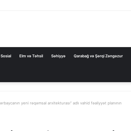
aha çox davam gətirə bilər”
Sosial
Elm və Təhsil
Səhiyyə
Qarabağ və Şərqi Zəngəzur
ərbaycanın yeni rəqəmsal arxitekturası” adlı vahid fəaliyyət planının