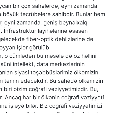
ycan bir çox sahələrdə, eyni zamanda
də böyük təcrübələrə sahibdir. Bunlar həm
lər, eyni zamanda, geniş beynəlxalq
. İnfrastruktur layihələrinə əsasən
gələcəkdə fiber-optik dəhlizlərinə də
əyyən işlər görülüb.
n, o cümlədən bu məsələ də öz həllini
üni intellekt, data mərkəzlərinin
rılan siyasi təşəbbüslərimiz ölkəmizin
ını təmin edəcəkdir. Bu sahədə ölkəmizin
n biri bizim coğrafi vəziyyətimizdir. Bu,
. Ancaq hər bir ölkənin coğrafi vəziyyəti
na işləyə bilər. Biz coğrafi vəziyyətimizi