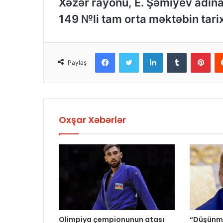
Xəzər rayonu, E. Şəmiyev adın
149 №li tam orta məktəbin tari
Facebook
Twitter
LinkedIn
Tumblr
Pinterest
Paylaş
Oxşar Xəbərlər
Olimpiya çempionunun atası
“Düşünmü