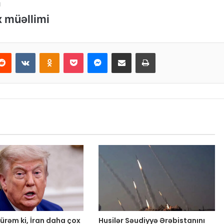
a
x müəllimi
Reddit
VKontakte
Odnoklassniki
Pocket
Messenger
Email ilə paylaş
Print
rəm ki, İran daha çox
Husilər Səudiyyə Ərəbistanını