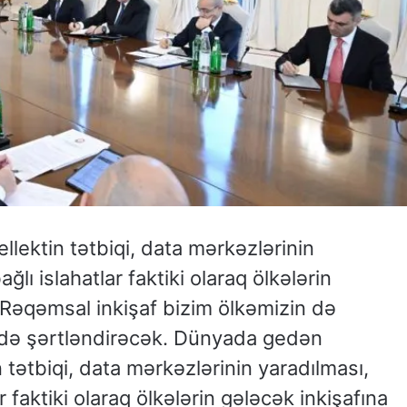
lektin tətbiqi, data mərkəzlərinin
lı islahatlar faktiki olaraq ölkələrin
.Rəqəmsal inkişaf bizim ölkəmizin də
ədə şərtləndirəcək. Dünyada gedən
in tətbiqi, data mərkəzlərinin yaradılması,
 faktiki olaraq ölkələrin gələcək inkişafına