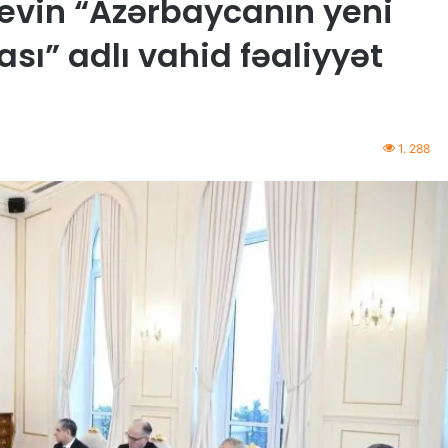
yevin “Azərbaycanın yeni
sı” adlı vahid fəaliyyət
1. 288