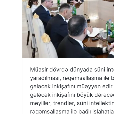
Müasir dövrdə dünyada süni intel
yaradılması, rəqəmsallaşma ilə bağ
gələcək inkişafını müəyyən edir
gələcək inkişafını böyük dərəc
meyillər, trendlər, süni intellekt
rəqəmsallaşma ilə bağlı islahatlar