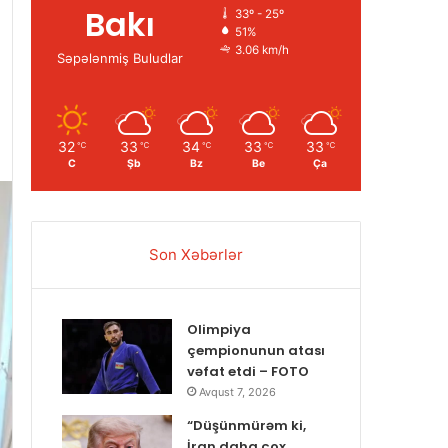
Bakı
33º - 25º
51%
3.06 km/h
Səpələnmiş Buludlar
32
33
34
33
33
℃
℃
℃
℃
℃
C
Şb
Bz
Be
Ça
Son Xəbərlər
Olimpiya
çempionunun atası
vəfat etdi – FOTO
Avqust 7, 2026
“Düşünmürəm ki,
İran daha çox