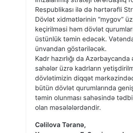
Respublikası ilə də hərtərəfli St
Dövlət xidmətlərinin “mygov” ü
keçirilməsi həm dövlət qurumla
üstünlük təmin edəcək. Vətəndaş
ünvandan göstəriləcək.
Kadr hazırlığı da Azərbaycanda ə
sahələr üzrə kadrların yetişdirilm
dövlətimizin diqqət mərkəzindədir
bütün dövlət qurumlarında geniş
təmin olunması sahəsində tədbi
olan məsələlərdəndir.
Cəlilova Təranə,