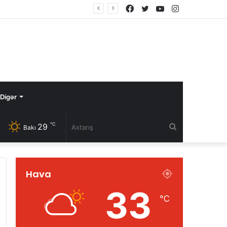
Facebook
Twitter
YouTube
Instagram
Digər
℃
29
Axtarış
Bakı
Hava
33
℃