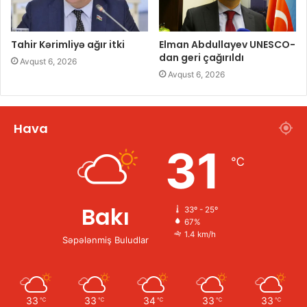
Tahir Kərimliyə ağır itki
Elman Abdullayev UNESCO-
dan geri çağırıldı
Avqust 6, 2026
Avqust 6, 2026
Hava
31
℃
Bakı
33º - 25º
67%
1.4 km/h
Səpələnmiş Buludlar
33
33
34
33
33
℃
℃
℃
℃
℃