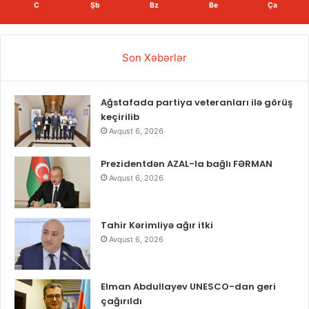
C
Şb
Bz
Be
Ça
Son Xəbərlər
Ağstafada partiya veteranları ilə görüş
keçirilib
Avqust 6, 2026
Prezidentdən AZAL-la bağlı FƏRMAN
Avqust 6, 2026
Tahir Kərimliyə ağır itki
Avqust 6, 2026
Elman Abdullayev UNESCO-dan geri
çağırıldı