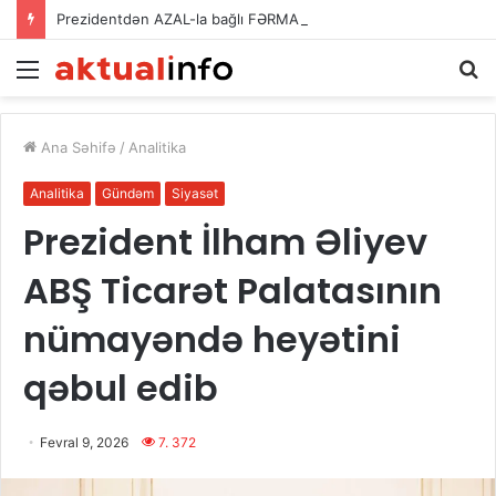
Prezidentdən AZAL-la bağlı FƏRMAN
Menu
A
Ana Səhifə
/
Analitika
Analitika
Gündəm
Siyasət
Prezident İlham Əliyev
ABŞ Ticarət Palatasının
nümayəndə heyətini
qəbul edib
Fevral 9, 2026
7. 372