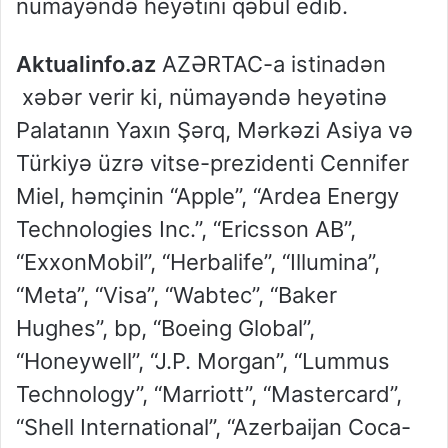
nümayəndə heyətini qəbul edib.
Aktualinfo.az
AZƏRTAC-a istinadən
xəbər verir ki, nümayəndə heyətinə
Palatanın Yaxın Şərq, Mərkəzi Asiya və
Türkiyə üzrə vitse-prezidenti Cennifer
Miel, həmçinin “Apple”, “Ardea Energy
Technologies Inc.”, “Ericsson AB”,
“ExxonMobil”, “Herbalife”, “Illumina”,
“Meta”, “Visa”, “Wabtec”, “Baker
Hughes”, bp, “Boeing Global”,
“Honeywell”, “J.P. Morgan”, “Lummus
Technology”, “Marriott”, “Mastercard”,
“Shell International”, “Azerbaijan Coca-