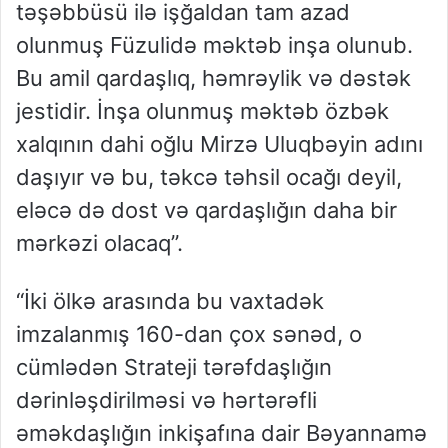
təşəbbüsü ilə işğaldan tam azad
olunmuş Füzulidə məktəb inşa olunub.
Bu amil qardaşlıq, həmrəylik və dəstək
jestidir. İnşa olunmuş məktəb özbək
xalqının dahi oğlu Mirzə Uluqbəyin adını
daşıyır və bu, təkcə təhsil ocağı deyil,
eləcə də dost və qardaşlığın daha bir
mərkəzi olacaq”.
“İki ölkə arasında bu vaxtadək
imzalanmış 160-dan çox sənəd, o
cümlədən Strateji tərəfdaşlığın
dərinləşdirilməsi və hərtərəfli
əməkdaşlığın inkişafına dair Bəyannamə