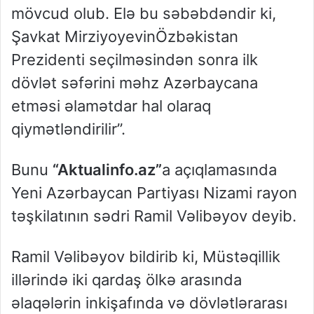
mövcud olub. Elə bu səbəbdəndir ki,
Şavkat MirziyoyevinÖzbəkistan
Prezidenti seçilməsindən sonra ilk
dövlət səfərini məhz Azərbaycana
etməsi əlamətdar hal olaraq
qiymətləndirilir”.
Bunu
“Aktualinfo.az”
a açıqlamasında
Yeni Azərbaycan Partiyası Nizami rayon
təşkilatının sədri Ramil Vəlibəyov deyib.
Ramil Vəlibəyov bildirib ki, Müstəqillik
illərində iki qardaş ölkə arasında
əlaqələrin inkişafında və dövlətlərarası