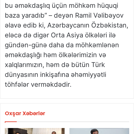
bu əməkdaşlıq üçün möhkəm hüquqi
baza yaradıb” – deyən Ramil Vəlibəyov
əlavə edib ki, Azərbaycanın Özbəkistan,
eləcə də digər Orta Asiya ölkələri ilə
gündən-günə daha da möhkəmlənən
əməkdaşlığı həm ölkələrimizin və
xalqlarımızın, həm də bütün Türk
dünyasının inkişafına əhəmiyyətli
töhfələr verməkdədir.
Oxşar Xəbərlər