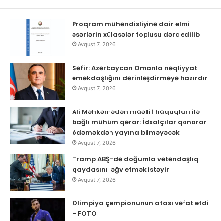
Proqram mühəndisliyinə dair elmi
əsərlərin xülasələr toplusu dərc edilib
Avqust 7, 2026
Səfir: Azərbaycan Omanla nəqliyyat
əməkdaşlığını dərinləşdirməyə hazırdır
Avqust 7, 2026
Ali Məhkəmədən müəllif hüquqları ilə
bağlı mühüm qərar: İdxalçılar qonorar
ödəməkdən yayına bilməyəcək
Avqust 7, 2026
Tramp ABŞ-də doğumla vətəndaşlıq
qaydasını ləğv etmək istəyir
Avqust 7, 2026
Olimpiya çempionunun atası vəfat etdi
– FOTO