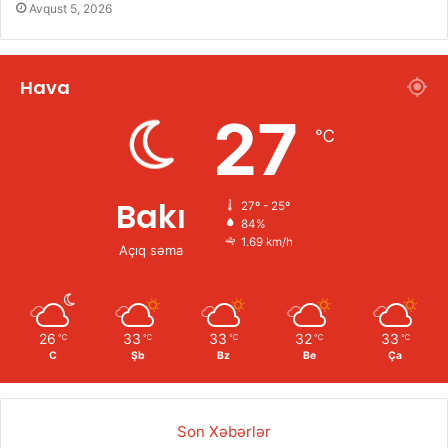
Avqust 5, 2026
Hava
27
℃
Bakı
27º - 25º
84%
1.69 km/h
Açıq səma
26
33
33
32
33
℃
℃
℃
℃
℃
C
Şb
Bz
Be
Ça
Son Xəbərlər