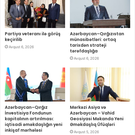
Partiya veteranı ilə görüş
Azərbaycan–Qırğızıstan
keçirilib
münasibətləri: ortaq
tarixdən strateji
Avqust 6, 2026
tərəfdaşlığa
Avqust 6, 2026
Azərbaycan–Qırğız
Mərkəzi Asiya və
İnvestisiya Fondunun
Azərbaycan – Vahid
kapitalının artırılması:
Geosiyasi Məkanda Yeni
iqtisadi əməkdaşlığın yeni
Əməkdaşlıq Üfüqləri
inkişaf mərhələsi
Avqust 5, 2026