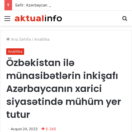
Səfir: Azərbaycan Omanla nəqliyyat əməkdaşlığını dərinləşdirməyə hazırdır
Menu
Ax
Ana Səhifə
/
Analitika
Analitika
Özbəkistan ilə
münasibətlərin inkişafı
Azərbaycanın xarici
siyasətində mühüm yer
tutur
Avqust 24, 2023
5. 245