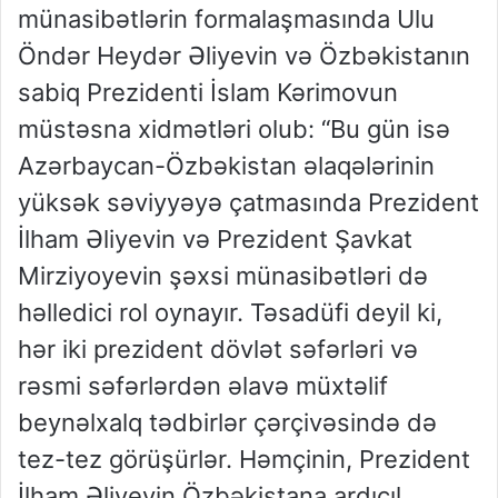
münasibətlərin formalaşmasında Ulu
Öndər Heydər Əliyevin və Özbəkistanın
sabiq Prezidenti İslam Kərimovun
müstəsna xidmətləri olub: “Bu gün isə
Azərbaycan-Özbəkistan əlaqələrinin
yüksək səviyyəyə çatmasında Prezident
İlham Əliyevin və Prezident Şavkat
Mirziyoyevin şəxsi münasibətləri də
həlledici rol oynayır. Təsadüfi deyil ki,
hər iki prezident dövlət səfərləri və
rəsmi səfərlərdən əlavə müxtəlif
beynəlxalq tədbirlər çərçivəsində də
tez-tez görüşürlər. Həmçinin, Prezident
İlham Əliyevin Özbəkistana ardıcıl