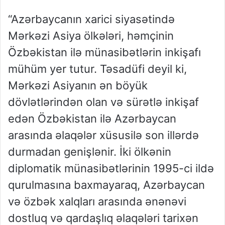
“Azərbaycanın xarici siyasətində
Mərkəzi Asiya ölkələri, həmçinin
Özbəkistan ilə münasibətlərin inkişafı
mühüm yer tutur. Təsadüfi deyil ki,
Mərkəzi Asiyanın ən böyük
dövlətlərindən olan və sürətlə inkişaf
edən Özbəkistan ilə Azərbaycan
arasında əlaqələr xüsusilə son illərdə
durmadan genişlənir. İki ölkənin
diplomatik münasibətlərinin 1995-ci ildə
qurulmasına baxmayaraq, Azərbaycan
və özbək xalqları arasında ənənəvi
dostluq və qardaşlıq əlaqələri tarixən