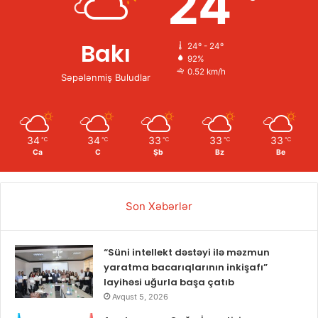
24
Bakı
24º - 24º
92%
0.52 km/h
Səpələnmiş Buludlar
34
34
33
33
33
℃
℃
℃
℃
℃
Ca
C
Şb
Bz
Be
Son Xəbərlər
“Süni intellekt dəstəyi ilə məzmun
yaratma bacarıqlarının inkişafı”
layihəsi uğurla başa çatıb
Avqust 5, 2026