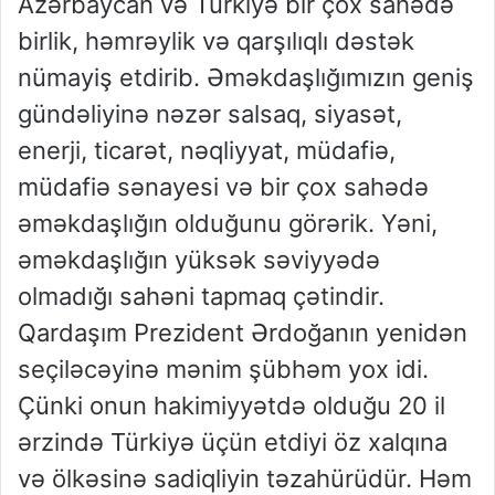
Azərbaycan və Türkiyə bir çox sahədə
birlik, həmrəylik və qarşılıqlı dəstək
nümayiş etdirib. Əməkdaşlığımızın geniş
gündəliyinə nəzər salsaq, siyasət,
enerji, ticarət, nəqliyyat, müdafiə,
müdafiə sənayesi və bir çox sahədə
əməkdaşlığın olduğunu görərik. Yəni,
əməkdaşlığın yüksək səviyyədə
olmadığı sahəni tapmaq çətindir.
Qardaşım Prezident Ərdoğanın yenidən
seçiləcəyinə mənim şübhəm yox idi.
Çünki onun hakimiyyətdə olduğu 20 il
ərzində Türkiyə üçün etdiyi öz xalqına
və ölkəsinə sadiqliyin təzahürüdür. Həm