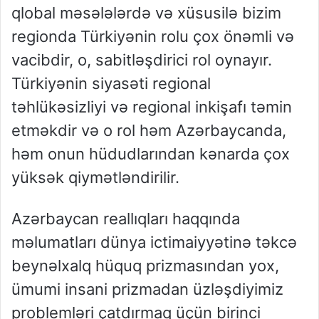
qlobal məsələlərdə və xüsusilə bizim
regionda Türkiyənin rolu çox önəmli və
vacibdir, o, sabitləşdirici rol oynayır.
Türkiyənin siyasəti regional
təhlükəsizliyi və regional inkişafı təmin
etməkdir və o rol həm Azərbaycanda,
həm onun hüdudlarından kənarda çox
yüksək qiymətləndirilir.
Azərbaycan reallıqları haqqında
məlumatları dünya ictimaiyyətinə təkcə
beynəlxalq hüquq prizmasından yox,
ümumi insani prizmadan üzləşdiyimiz
problemləri çatdırmaq üçün birinci