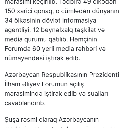
mərasimi keçirilib. Tədbirə 49 ölkədən
150 xarici qonaq, o cümlədən dünyanın
34 ölkəsinin dövlət informasiya
agentliyi, 12 beynəlxalq təşkilat və
media qurumu qatılıb. Həmçinin
Forumda 60 yerli media rəhbəri və
nümayəndəsi iştirak edib.
Azərbaycan Respublikasının Prezidenti
İlham Əliyev Forumun açılış
mərasimində iştirak edib və sualları
cavablandırıb.
Şuşa rəsmi olaraq Azərbaycanın