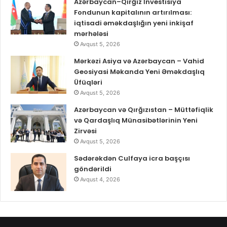
Azərbaycan–Qırğız İnvestisiya
Fondunun kapitalının artırılması:
iqtisadi əməkdaşlığın yeni inkişaf
mərhələsi
Avqust 5, 2026
Mərkəzi Asiya və Azərbaycan – Vahid
Geosiyasi Məkanda Yeni Əməkdaşlıq
Üfüqləri
Avqust 5, 2026
Azərbaycan və Qırğızıstan – Müttəfiqlik
və Qardaşlıq Münasibətlərinin Yeni
Zirvəsi
Avqust 5, 2026
Sədərəkdən Culfaya icra başçısı
göndərildi
Avqust 4, 2026