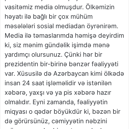
vasitəmiz media olmuşdur. Ölkəmizin
həyatı ilə bağlı bir çox mühüm
məsələləri sosial mediadan öyrənirəm.
Media ilə təmaslarımda həmişə deyirdim
ki, siz mənim gündəlik işimdə mənə
yardımçı olursunuz. Çünki hər bir
prezidentin bir-birinə bənzər fəaliyyəti
var. Xüsusilə də Azərbaycan kimi ölkədə
insan 24 saat işləməlidir və istənilən
xəbərə, yaxşı və ya pis xəbərə hazır
olmalıdır. Eyni zamanda, fəaliyyətin
miqyası o qədər böyükdür ki, bəzən bir
də görürsünüz, cəmiyyətin nəbzini