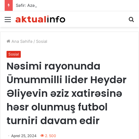
Səfir: Azərbaycan Omanla nəqliyyat əməkdaşlığını dərinləşdirməyə hazırdır
Menu
A
Ana Səhifə
/
Sosial
Sosial
Nəsimi rayonunda
Ümummilli lider Heydər
Əliyevin əziz xatirəsinə
həsr olunmuş futbol
turniri davam edir
Aprel 25, 2024
2. 500