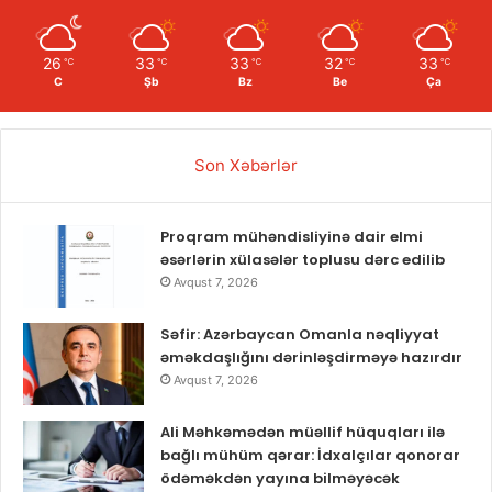
26
33
33
32
33
℃
℃
℃
℃
℃
C
Şb
Bz
Be
Ça
Son Xəbərlər
Proqram mühəndisliyinə dair elmi
əsərlərin xülasələr toplusu dərc edilib
Avqust 7, 2026
Səfir: Azərbaycan Omanla nəqliyyat
əməkdaşlığını dərinləşdirməyə hazırdır
Avqust 7, 2026
Ali Məhkəmədən müəllif hüquqları ilə
bağlı mühüm qərar: İdxalçılar qonorar
ödəməkdən yayına bilməyəcək