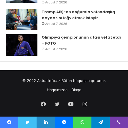
Avqust 7, 2026
Tramp ABŞ-də doğumla vətəndaşlıq
qaydasını ləğv etmək istəyir
Avqust 7, 2026
Olimpiya çempionunun atası vəfat etdi
– FOTO
Avqust 7, 2026
© 2022
Aktualinfo.az
Bütün hüquqları qorunur.
Haqqımızda
Əlaqə
Facebook
Twitter
YouTube
Instagram