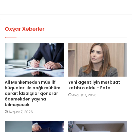
Oxşar Xəbərlər
Ali Məhkəmədən müəllif
Yeni agentliyin mətbuat
hüquqları ilə bağlı mühüm
katibi o oldu – Foto
qərar: İdxalçılar qonorar
Avqust 7, 2026
ödəməkdən yayına
bilməyəcək
Avqust 7, 2026