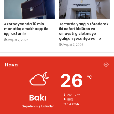
Azərbaycanda 10 min
Tərtərdə yanğın törədərək
manatlıq əməkhaqqı ilə
iki nəfəri öldürən və
işçi axtarılır
cinayəti gizlətməyə
çalışan şəxs ifşa edilib
Avqust 7, 2026
Avqust 7, 2026
Hava
26
℃
Bakı
26º - 25º
86%
1.4 km/h
Səpələnmiş Buludlar