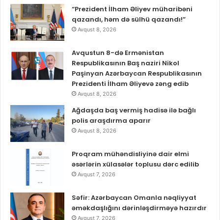
“Prezident İlham Əliyev müharibəni
qazandı, həm də sülhü qazandı!”
Avqust 8, 2026
Avqustun 8-də Ermənistan
Respublikasının Baş naziri Nikol
Paşinyan Azərbaycan Respublikasının
Prezidenti İlham Əliyevə zəng edib
Avqust 8, 2026
Ağdaşda baş vermiş hadisə ilə bağlı
polis araşdırma aparır
Avqust 8, 2026
Proqram mühəndisliyinə dair elmi
əsərlərin xülasələr toplusu dərc edilib
Avqust 7, 2026
Səfir: Azərbaycan Omanla nəqliyyat
əməkdaşlığını dərinləşdirməyə hazırdır
Avqust 7, 2026