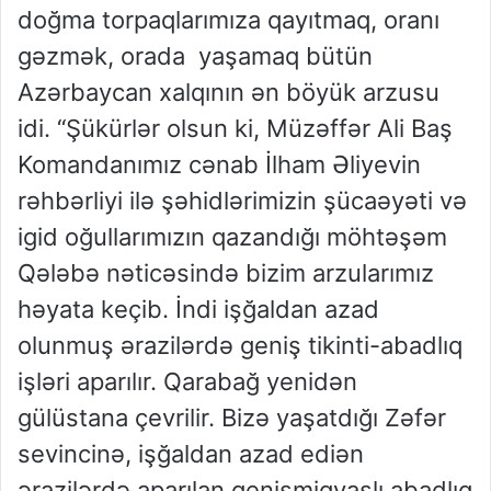
doğma torpaqlarımıza qayıtmaq, oranı
gəzmək, orada yaşamaq bütün
Azərbaycan xalqının ən böyük arzusu
idi. “Şükürlər olsun ki, Müzəffər Ali Baş
Komandanımız cənab İlham Əliyevin
rəhbərliyi ilə şəhidlərimizin şücaəyəti və
igid oğullarımızın qazandığı möhtəşəm
Qələbə nəticəsində bizim arzularımız
həyata keçib. İndi işğaldan azad
olunmuş ərazilərdə geniş tikinti-abadlıq
işləri aparılır. Qarabağ yenidən
gülüstana çevrilir. Bizə yaşatdığı Zəfər
sevincinə, işğaldan azad ediən
ərazilərdə aparılan genişmiqyaslı abadlıq