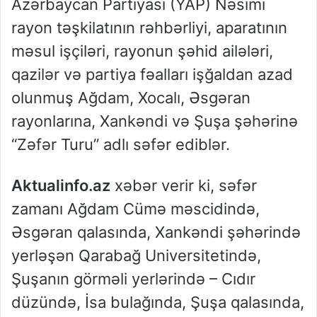
Azərbaycan Partiyası (YAP) Nəsimi
rayon təşkilatının rəhbərliyi, aparatının
məsul işçiləri, rayonun şəhid ailələri,
qazilər və partiya fəalları işğaldan azad
olunmuş Ağdam, Xocalı, Əsgəran
rayonlarına, Xankəndi və Şuşa şəhərinə
“Zəfər Turu” adlı səfər ediblər.
Aktualinfo.az
xəbər verir ki, səfər
zamanı Ağdam Cümə məscidində,
Əsgəran qalasında, Xankəndi şəhərində
yerləşən Qarabağ Universitetində,
Şuşanın görməli yerlərində – Cıdır
düzündə, İsa bulağında, Şuşa qalasında,