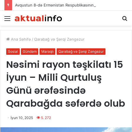
Avqustun 8-də Ermənistan Respublikasının Baş naziri Nikol Paşinyan Azərbaycan Respublikasının Prezidenti İlham Əliyevə zəng edib
Menu
A
Ana Səhifə
/
Qarabağ və Şərqi Zəngəzur
Sosial
Gündəm
Maraqlı
Qarabağ və Şərqi Zəngəzur
Nəsimi rayon təşkilatı 15
İyun – Milli Qurtuluş
Günü ərəfəsində
Qarabağda səfərdə olub
İyun 10, 2025
5. 272