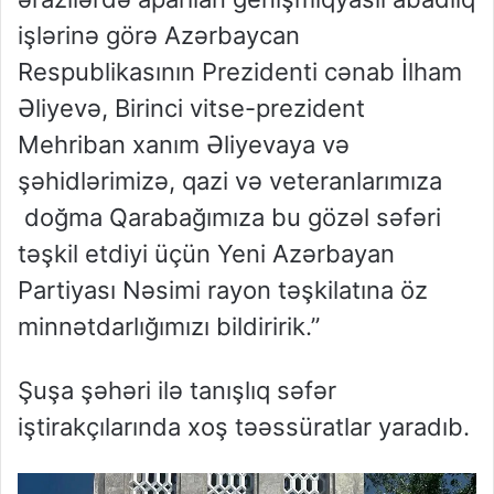
işlərinə görə Azərbaycan
Respublikasının Prezidenti cənab İlham
Əliyevə, Birinci vitse-prezident
Mehriban xanım Əliyevaya və
şəhidlərimizə, qazi və veteranlarımıza
doğma Qarabağımıza bu gözəl səfəri
təşkil etdiyi üçün Yeni Azərbayan
Partiyası Nəsimi rayon təşkilatına öz
minnətdarlığımızı bildiririk.”
Şuşa şəhəri ilə tanışlıq səfər
iştirakçılarında xoş təəssüratlar yaradıb.