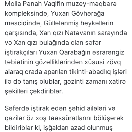
Molla Pənah Vaqifin muzey-məqbərə
kompleksində, Yuxarı Gövhərağa
məscidində, Güllələnmiş heykəllərin
qarşısında, Xan qızı Natəvanın sarayında
və Xan qızı bulağında olan səfər
iştirakçıları Yuxarı Qarabağın əsrarəngiz
təbiətinin gözəlliklərindən xüsusi zövq
alaraq orada aparılan tikinti-abadlıq işləri
ilə də tanış olublar, gəzinti zamanı xatirə
şəkilləri çəkdiriblər.
Səfərdə iştirak edən şəhid ailələri və
qazilər öz xoş təəssüratlarını bölüşərək
bildiriblər ki, işğaldan azad olunmuş