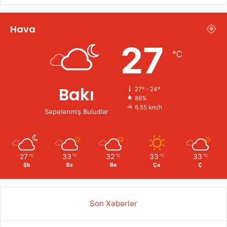
Hava
27
℃
Bakı
27º - 24º
86%
6.55 km/h
Səpələnmiş Buludlar
27
33
32
33
33
℃
℃
℃
℃
℃
Şb
Bz
Be
Ça
Ç
Son Xəbərlər