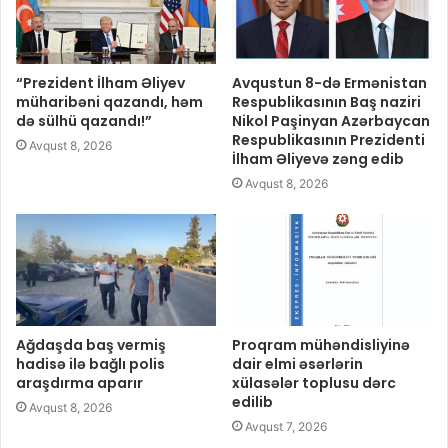
“Prezident İlham Əliyev
Avqustun 8-də Ermənistan
müharibəni qazandı, həm
Respublikasının Baş naziri
də sülhü qazandı!”
Nikol Paşinyan Azərbaycan
Respublikasının Prezidenti
Avqust 8, 2026
İlham Əliyevə zəng edib
Avqust 8, 2026
Ağdaşda baş vermiş
Proqram mühəndisliyinə
hadisə ilə bağlı polis
dair elmi əsərlərin
araşdırma aparır
xülasələr toplusu dərc
edilib
Avqust 8, 2026
Avqust 7, 2026