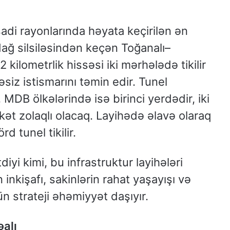
adi rayonlarında həyata keçirilən ən
ağ silsiləsindən keçən Toğanalı–
 kilometrlik hissəsi iki mərhələdə tikilir
iz istismarını təmin edir. Tunel
DB ölkələrində isə birinci yerdədir, iki
əkət zolaqlı olacaq. Layihədə əlavə olaraq
 tunel tikilir.
iyi kimi, bu infrastruktur layihələri
inkişafı, sakinlərin rahat yaşayışı və
n strateji əhəmiyyət daşıyır.
əalı