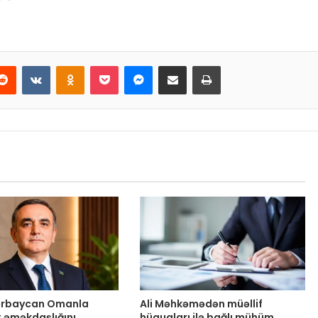
Reddit
VKontakte
Odnoklassniki
Pocket
Messenger
Email ilə paylaş
Print
zərbaycan Omanla
Ali Məhkəmədən müəllif
t əməkdaşlığını
hüquqları ilə bağlı mühüm