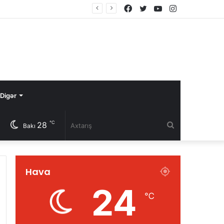
Facebook
Twitter
YouTube
Instagram
Digər
℃
28
Axtarış
Bakı
Hava
24
℃