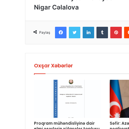
Nigar Cəlalova
Facebook
Twitter
LinkedIn
Tumblr
Pinterest
Paylaş
Oxşar Xəbərlər
Proqram mühəndisliyinə dair
Səfir: A
elmi əsərlərin xülasələr toplusu
nəqliyya