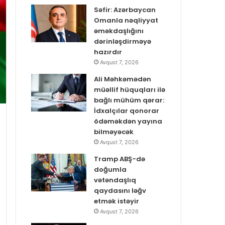
Səfir: Azərbaycan
Omanla nəqliyyat
əməkdaşlığını
dərinləşdirməyə
hazırdır
Avqust 7, 2026
Ali Məhkəmədən
müəllif hüquqları ilə
bağlı mühüm qərar:
İdxalçılar qonorar
ödəməkdən yayına
bilməyəcək
Avqust 7, 2026
Tramp ABŞ-də
doğumla
vətəndaşlıq
qaydasını ləğv
etmək istəyir
Avqust 7, 2026