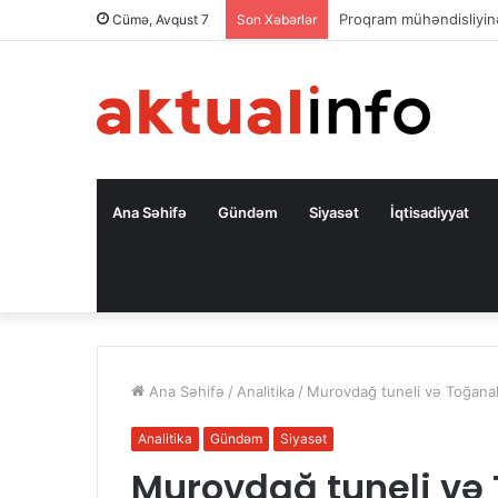
Səfir: Azərbaycan Oman
Cümə, Avqust 7
Son Xəbərlər
Ana Səhifə
Gündəm
Siyasət
İqtisadiyyat
Ana Səhifə
/
Analitika
/
Murovdağ tuneli və Toğanalı–
Analitika
Gündəm
Siyasət
Murovdağ tuneli və