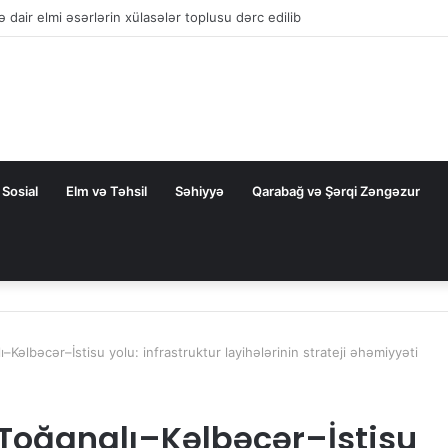
la nəqliyyat əməkdaşlığını dərinləşdirməyə hazırdır
Sosial
Elm və Təhsil
Səhiyyə
Qarabağ və Şərqi Zəngəzur
Kəlbəcər–İstisu yolu: infrastruktur layihələrinin strateji əhəmiyyəti
 Toğanalı–Kəlbəcər–İstisu