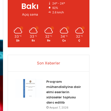
Bakı
24º - 24º
92%
2.6 km/h
Açıq səma
33
33
32
34
32
℃
℃
℃
℃
℃
Şb
Bz
Be
Ça
Ç
Son Xəbərlər
Proqram
mühəndisliyinə dair
elmi əsərlərin
xülasələr toplusu
dərc edilib
Avqust 7, 2026