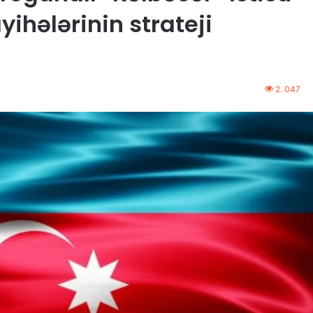
ayihələrinin strateji
2. 047