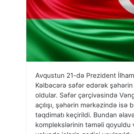
Avqustun 21-də Prezident İlham 
Kəlbəcərə səfər edərək şəhərin bə
oldular. Səfər çərçivəsində Vəng
açılışı, şəhərin mərkəzində isə b
təqdimatı keçirildi. Bundan əla
komplekslərinin təməli qoyuldu 