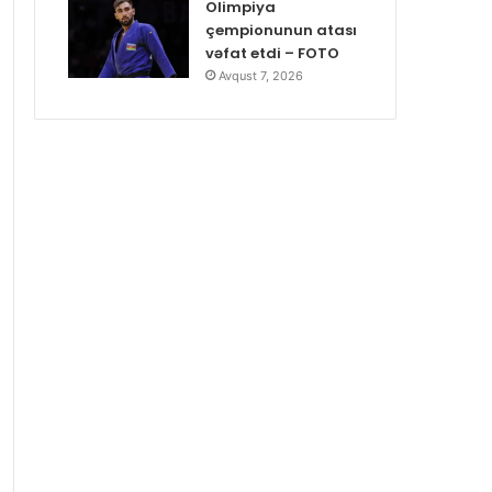
Olimpiya
çempionunun atası
vəfat etdi – FOTO
Avqust 7, 2026