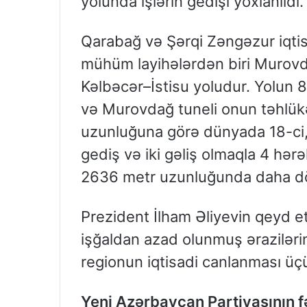
yolunda işlərin gedişi yoxlanıldı.
Qarabağ və Şərqi Zəngəzur iqtis
mühüm layihələrdən biri Murovd
Kəlbəcər–İstisu yoludur. Yolun 82
və Murovdağ tuneli onun təhlükəs
uzunluğuna görə dünyada 18-ci, M
gediş və iki gəliş olmaqla 4 hər
2636 metr uzunluğunda daha dörd
Prezident İlham Əliyevin qeyd etd
işğaldan azad olunmuş ərazilərin 
regionun iqtisadi canlanması üçü
Yeni Azərbaycan Partiyasının f