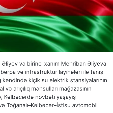
Əliyev və birinci xanım Mehriban Əliyeva
rpa və infrastruktur layihələri ilə tanış
 kəndində kiçik su elektrik stansiyalarının
al və arıçılıq məhsulları mağazasının
və, Kəlbəcərdə növbəti yaşayış
və Toğanalı–Kəlbəcər–İstisu avtomobil