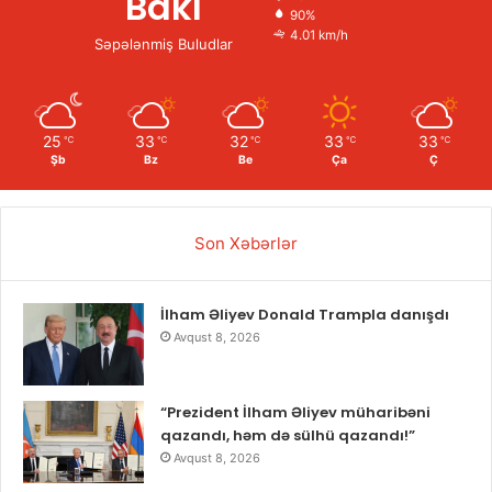
Bakı
90%
4.01 km/h
Səpələnmiş Buludlar
25
33
32
33
33
℃
℃
℃
℃
℃
Şb
Bz
Be
Ça
Ç
Son Xəbərlər
İlham Əliyev Donald Trampla danışdı
Avqust 8, 2026
“Prezident İlham Əliyev müharibəni
qazandı, həm də sülhü qazandı!”
Avqust 8, 2026