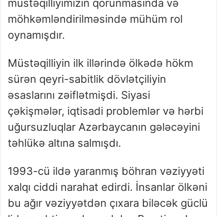
müstəqilliyimizin qorunmasında və
möhkəmləndirilməsində mühüm rol
oynamışdır.
Müstəqilliyin ilk illərində ölkədə hökm
sürən qeyri-sabitlik dövlətçiliyin
əsaslarını zəiflətmişdi. Siyasi
çəkişmələr, iqtisadi problemlər və hərbi
uğursuzluqlar Azərbaycanın gələcəyini
təhlükə altına salmışdı.
1993-cü ildə yaranmış böhran vəziyyəti
xalqı ciddi narahat edirdi. İnsanlar ölkəni
bu ağır vəziyyətdən çıxara biləcək güclü