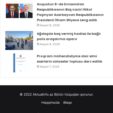
Avqustun 8-də Ermənistan
Respublikasının Baş naziri Nikol
Paşinyan Azərbaycan Respublikasının
Prezidenti İlham Əliyevə zəng edib
Avqust 8, 2026
Ağdaşda baş vermiş hadisə ilə bağlı
polis araşdırma aparır
Avqust 8, 2026
Proqram mühəndisliyinə dair elmi
əsərlərin xülasələr toplusu dərc edilib
Avqust 7, 2026
© 2022
Aktualinfo.az
Bütün hüquqları qorunur.
Haqqımızda
Əlaqə