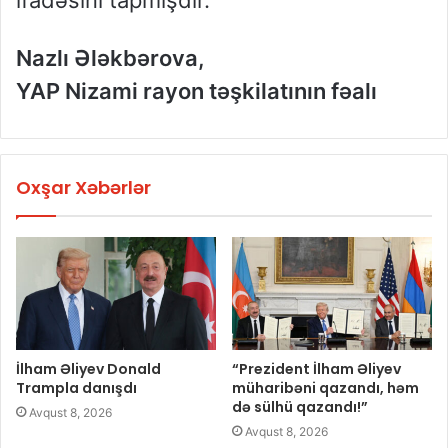
ifadəsini tapmışdır.
Nazlı Ələkbərova,
YAP Nizami rayon təşkilatının fəalı
Oxşar Xəbərlər
İlham Əliyev Donald
“Prezident İlham Əliyev
Trampla danışdı
müharibəni qazandı, həm
də sülhü qazandı!”
Avqust 8, 2026
Avqust 8, 2026