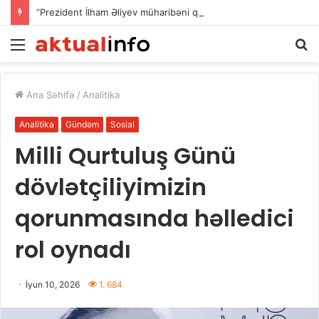
“Prezident İlham Əliyev müharibəni qazandı, həm də sülhü qazandı!”
Menu
A
Ana Səhifə
/
Analitika
Analitika
Gündəm
Sosial
Milli Qurtuluş Günü
dövlətçiliyimizin
qorunmasında həlledici
rol oynadı
İyun 10, 2026
1. 684