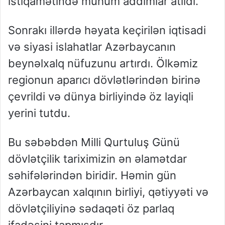
istiqamətində mühüm addımlar atıldı.
Sonrakı illərdə həyata keçirilən iqtisadi
və siyasi islahatlar Azərbaycanın
beynəlxalq nüfuzunu artırdı. Ölkəmiz
regionun aparıcı dövlətlərindən birinə
çevrildi və dünya birliyində öz layiqli
yerini tutdu.
Bu səbəbdən Milli Qurtuluş Günü
dövlətçilik tariximizin ən əlamətdar
səhifələrindən biridir. Həmin gün
Azərbaycan xalqının birliyi, qətiyyəti və
dövlətçiliyinə sədaqəti öz parlaq