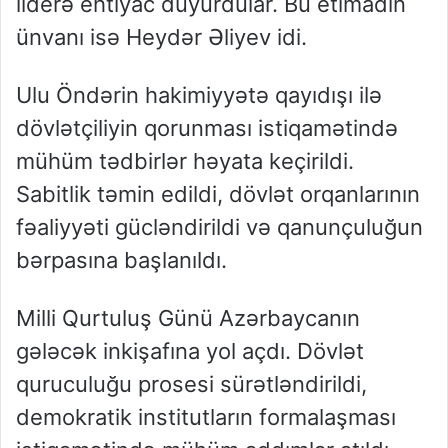
liderə ehtiyac duyurdular. Bu etimadın
ünvanı isə Heydər Əliyev idi.
Ulu Öndərin hakimiyyətə qayıdışı ilə
dövlətçiliyin qorunması istiqamətində
mühüm tədbirlər həyata keçirildi.
Sabitlik təmin edildi, dövlət orqanlarının
fəaliyyəti gücləndirildi və qanunçuluğun
bərpasına başlanıldı.
Milli Qurtuluş Günü Azərbaycanın
gələcək inkişafına yol açdı. Dövlət
quruculuğu prosesi sürətləndirildi,
demokratik institutların formalaşması