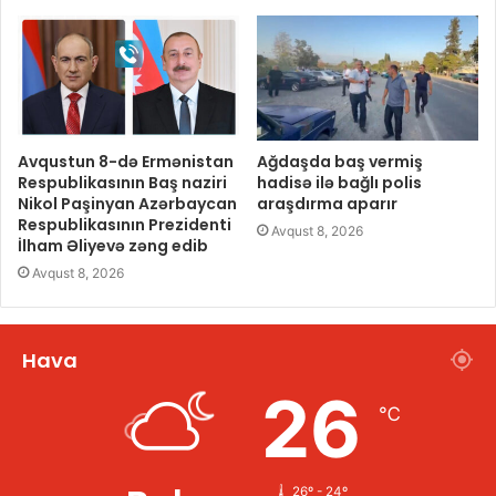
Avqustun 8-də Ermənistan
Ağdaşda baş vermiş
Respublikasının Baş naziri
hadisə ilə bağlı polis
Nikol Paşinyan Azərbaycan
araşdırma aparır
Respublikasının Prezidenti
Avqust 8, 2026
İlham Əliyevə zəng edib
Avqust 8, 2026
Hava
26
℃
26º - 24º