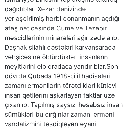
dağıdıblar. Xəzər dənizində
yerləşdirilmiş hərbi donanmanın açdığı
atəş nəticəsində Cümə və Təzəpir
məscidlərinin minarələri ağır zədə alıb.
Daşnak silahlı dəstələri karvansarada
vəhşicəsinə öldürdükləri insanların
meyitlərini elə oradaca yandırıblar.Son
dövrdə Qubada 1918-ci il hadisələri
zamanı ermənilərin törətdikləri kütləvi
insan qətllərini aşkarlayan faktlar üzə
çıxarılıb. Tapılmış saysız-hesabsız insan
sümükləri bu qırğınlar zamanı erməni
vandalizmini təsdiqləyən əyani