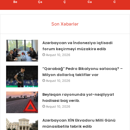
Be
Ça
Ç
Ca
C
Son Xəbərlər
Azərbaycan və İndoneziya iqtisadi
forum keçirməyi müzakirə edib
Avqust 10, 2026
“Qarabağ” Pedro Bikalyonu satacaq? –
Milyon dollarlıq təkliflər var
Avqust 10, 2026
Beyləqan rayonunda yol-nəqliyyat
hadisəsi baş verib.
Avqust 10, 2026
Azərbaycan XİN Ekvadoru Milli Günü
münasibətilə təbrik edib