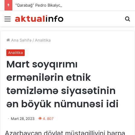
“Qarabağ” Pedro Bikalyonu satacaq? – Milyon dollarlıq təkliflər var
Menu
Ax
Ana Səhifə
/
Analitika
Analitika
Mart soyqırımı
ermənilərin etnik
təmizləmə siyasətinin
ən böyük nümunəsi idi
Mart 28, 2023
4. 807
Azərbaycan dövlət müstəqilliyini bərpa