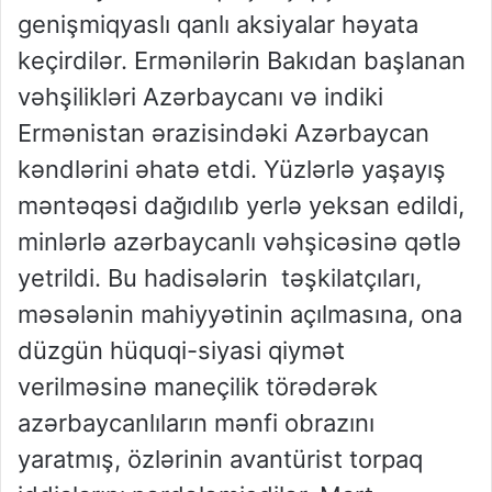
genişmiqyaslı qanlı aksiyalar həyata
keçirdilər. Ermənilərin Bakıdan başlanan
vəhşilikləri Azərbaycanı və indiki
Ermənistan ərazisindəki Azərbaycan
kəndlərini əhatə etdi. Yüzlərlə yaşayış
məntəqəsi dağıdılıb yerlə yeksan edildi,
minlərlə azərbaycanlı vəhşicəsinə qətlə
yetrildi. Bu hadisələrin təşkilatçıları,
məsələnin mahiyyətinin açılmasına, ona
düzgün hüquqi-siyasi qiymət
verilməsinə maneçilik törədərək
azərbaycanlıların mənfi obrazını
yaratmış, özlərinin avantürist torpaq