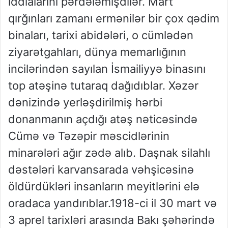
iddialarını pərdələmişdilər. Mart
qırğınları zamanı ermənilər bir çox qədim
binaları, tarixi abidələri, o cümlədən
ziyarətgahları, dünya memarlığının
incilərindən sayılan İsmailiyyə binasını
top atəşinə tutaraq dağıdıblar. Xəzər
dənizində yerləşdirilmiş hərbi
donanmanın açdığı atəş nəticəsində
Cümə və Təzəpir məscidlərinin
minarələri ağır zədə alıb. Daşnak silahlı
dəstələri karvansarada vəhşicəsinə
öldürdükləri insanların meyitlərini elə
oradaca yandırıblar.1918-ci il 30 mart və
3 aprel tarixləri arasında Bakı şəhərində