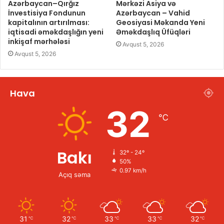
Azərbaycan–Qırğız
Mərkəzi Asiya və
İnvestisiya Fondunun
Azərbaycan – Vahid
kapitalının artırılması:
Geosiyasi Məkanda Yeni
iqtisadi əməkdaşlığın yeni
Əməkdaşlıq Üfüqləri
inkişaf mərhələsi
Avqust 5, 2026
Avqust 5, 2026
Hava
32
℃
Bakı
32º - 24º
50%
0.97 km/h
Açıq səma
31
32
33
33
32
℃
℃
℃
℃
℃