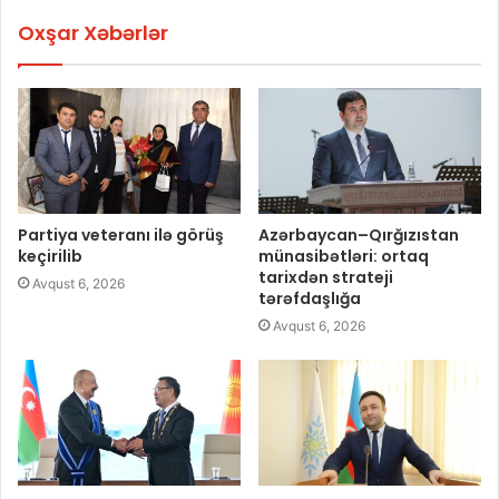
Oxşar Xəbərlər
Partiya veteranı ilə görüş
Azərbaycan–Qırğızıstan
keçirilib
münasibətləri: ortaq
tarixdən strateji
Avqust 6, 2026
tərəfdaşlığa
Avqust 6, 2026