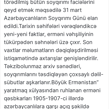
törədilmiş bütün soyqırımı faciələrini
qeyd etmək məqsədilə 31 mart
Azərbaycanlıların Soyqırımı Günü elan
edildi.Tarixin səhifələri vərəqləndikcə
yeni-yeni faktlar, erməni vəhşiliyinin
tükürpədən səhnələri üzə çıxır. Son
vaxtlar məlumatların dəqiqləşdirilməsi
istiqamətində axtarışlar genişləndirilir.
Təkzibolunmaz arxiv sənədləri,
soyqırımlarını təsdiqləyən çoxsaylı dəlil-
sübutlar aşkarlanır.Böyük Ermənistan”
yaratmaq xülyasından ruhlanan erməni
qəsbkarları 1905-1907-ci illərdə
azərbaycanlılara qarşı açıq şəkildə