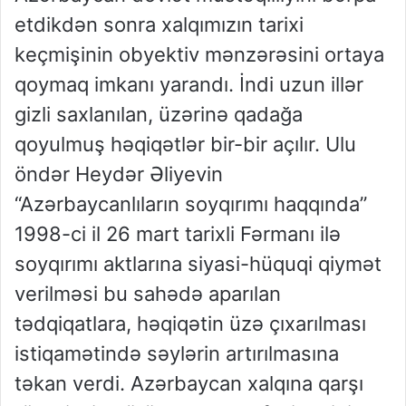
etdikdən sonra xalqımızın tarixi
keçmişinin obyektiv mənzərəsini ortaya
qoymaq imkanı yarandı. İndi uzun illər
gizli saxlanılan, üzərinə qadağa
qoyulmuş həqiqətlər bir-bir açılır. Ulu
öndər Heydər Əliyevin
“Azərbaycanlıların soyqırımı haqqında”
1998-ci il 26 mart tarixli Fərmanı ilə
soyqırımı aktlarına siyasi-hüquqi qiymət
verilməsi bu sahədə aparılan
tədqiqatlara, həqiqətin üzə çıxarılması
istiqamətində səylərin artırılmasına
təkan verdi. Azərbaycan xalqına qarşı