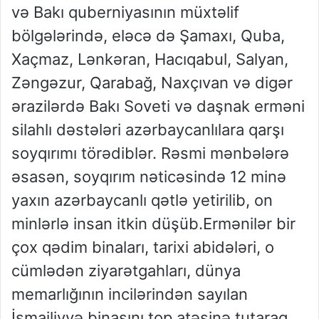
və Bakı quberniyasının müxtəlif
bölgələrində, eləcə də Şamaxı, Quba,
Xaçmaz, Lənkəran, Hacıqabul, Salyan,
Zəngəzur, Qarabağ, Naxçıvan və digər
ərazilərdə Bakı Soveti və daşnak erməni
silahlı dəstələri azərbaycanlılara qarşı
soyqırımı törədiblər. Rəsmi mənbələrə
əsasən, soyqırım nəticəsində 12 minə
yaxın azərbaycanlı qətlə yetirilib, on
minlərlə insan itkin düşüb.Ermənilər bir
çox qədim binaları, tarixi abidələri, o
cümlədən ziyarətgahları, dünya
memarlığının incilərindən sayılan
İsmailiyyə binasını top atəşinə tutaraq