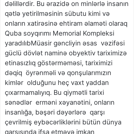
dəlillərdir. Bu ərazidə on minlərlə insanın
qətlə yetirilməsinin sübutu kimi və
onların xatirəsinə ehtiram əlaməti olaraq
Quba soyqırımı Memorial Kompleksi
yaradılıbMüasir gəncliyin əsas vəzifəsi
güclü dövlət naminə obyektiv tariximizə
etinasızlıq göstərməməsi, tariximizi
dəqiq öyrənməli və qonşularımızın
kimlər olduğunu heç vaxt yaddan
çıxarmamalıyıq. Bu qiymətli tarixi
sənədlər erməni xəyanətini, onların
insanlığa, bəşəri dəyərlərə qarşı
çevrilmiş eybəcərliklərini bütün dünya
qarşısında ifşa etməyə imkan