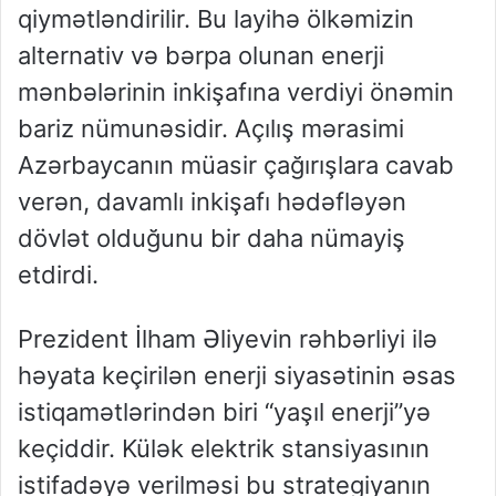
qiymətləndirilir. Bu layihə ölkəmizin
alternativ və bərpa olunan enerji
mənbələrinin inkişafına verdiyi önəmin
bariz nümunəsidir. Açılış mərasimi
Azərbaycanın müasir çağırışlara cavab
verən, davamlı inkişafı hədəfləyən
dövlət olduğunu bir daha nümayiş
etdirdi.
Prezident İlham Əliyevin rəhbərliyi ilə
həyata keçirilən enerji siyasətinin əsas
istiqamətlərindən biri “yaşıl enerji”yə
keçiddir. Külək elektrik stansiyasının
istifadəyə verilməsi bu strategiyanın