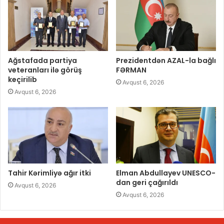
Ağstafada partiya
Prezidentdən AZAL-la bağlı
veteranları ilə görüş
FƏRMAN
keçirilib
Avqust 6, 2026
Avqust 6, 2026
Tahir Kərimliyə ağır itki
Elman Abdullayev UNESCO-
dan geri çağırıldı
Avqust 6, 2026
Avqust 6, 2026