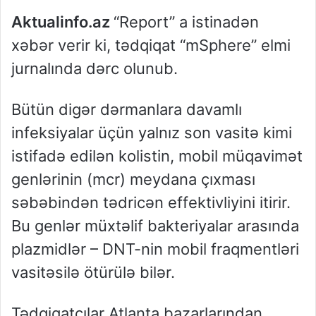
Aktualinfo.az
“Report” a istinadən
xəbər verir ki, tədqiqat “mSphere” elmi
jurnalında dərc olunub.
Bütün digər dərmanlara davamlı
infeksiyalar üçün yalnız son vasitə kimi
istifadə edilən kolistin, mobil müqavimət
genlərinin (mcr) meydana çıxması
səbəbindən tədricən effektivliyini itirir.
Bu genlər müxtəlif bakteriyalar arasında
plazmidlər – DNT-nin mobil fraqmentləri
vasitəsilə ötürülə bilər.
Tədqiqatçılar Atlanta bazarlarından