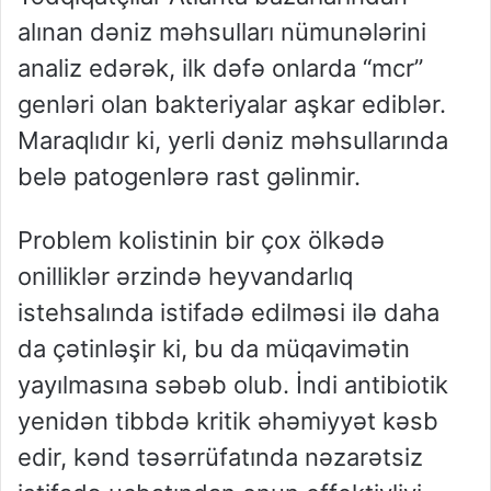
alınan dəniz məhsulları nümunələrini
analiz edərək, ilk dəfə onlarda “mcr”
genləri olan bakteriyalar aşkar ediblər.
Maraqlıdır ki, yerli dəniz məhsullarında
belə patogenlərə rast gəlinmir.
Problem kolistinin bir çox ölkədə
onilliklər ərzində heyvandarlıq
istehsalında istifadə edilməsi ilə daha
da çətinləşir ki, bu da müqavimətin
yayılmasına səbəb olub. İndi antibiotik
yenidən tibbdə kritik əhəmiyyət kəsb
edir, kənd təsərrüfatında nəzarətsiz