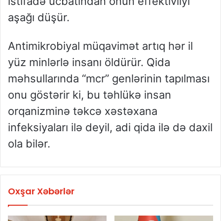
istifadə ucbatından onun effektivliyi
aşağı düşür.
Antimikrobiyal müqavimət artıq hər il
yüz minlərlə insanı öldürür. Qida
məhsullarında “mcr” genlərinin tapılması
onu göstərir ki, bu təhlükə insan
orqanizminə təkcə xəstəxana
infeksiyaları ilə deyil, adi qida ilə də daxil
ola bilər.
Oxşar Xəbərlər