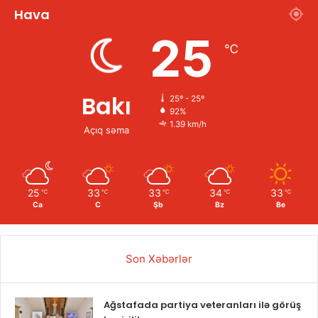
Hava
25
℃
Bakı
25º - 25º
92%
1.39 km/h
Açıq səma
25
33
33
34
33
℃
℃
℃
℃
℃
Ca
C
Şb
Bz
Be
Son Xəbərlər
Ağstafada partiya veteranları ilə görüş