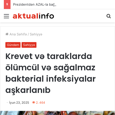
Prezidentdən AZAL-la bağlı FƏRMAN
Menu
A
Ana Səhifə
/
Səhiyyə
Gündəm
Səhiyyə
Krevet və taraklarda
ölümcül və sağalmaz
bakterial infeksiyalar
aşkarlanıb
İyun 23, 2025
2. 464