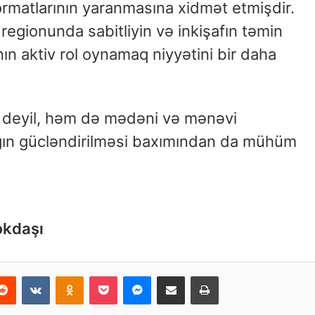
rmatlarının yaranmasına xidmət etmişdir.
egionunda sabitliyin və inkişafın təmin
n aktiv rol oynamaq niyyətini bir daha
di deyil, həm də mədəni və mənəvi
ğın gücləndirilməsi baxımından da mühüm
əkdaşı
Reddit
VKontakte
Odnoklassniki
Pocket
Messenger
Email ilə paylaş
Print