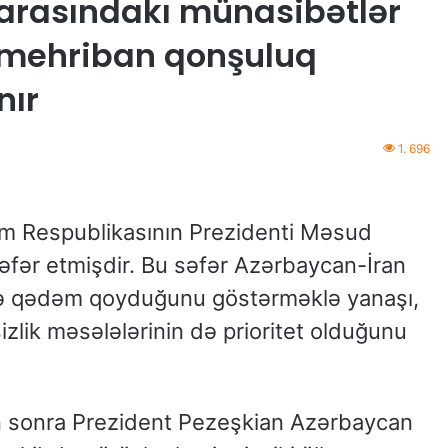
 arasındakı münasibətlər
ə mehriban qonşuluq
nır
1. 696
slam Respublikasının Prezidenti Məsud
fər etmişdir. Bu səfər Azərbaycan-İran
yə qədəm qoyduğunu göstərməklə yanaşı,
zlik məsələlərinin də prioritet olduğunu
 sonra Prezident Pezeşkian Azərbaycan