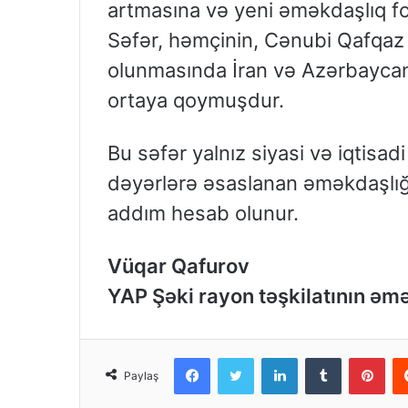
artmasına və yeni əməkdaşlıq fo
Səfər, həmçinin, Cənubi Qafqaz r
olunmasında İran və Azərbaycanı
ortaya qoymuşdur.
Bu səfər yalnız siyasi və iqtisa
dəyərlərə əsaslanan əməkdaşlı
addım hesab olunur.
Vüqar Qafurov
YAP Şəki rayon təşkilatının əm
Facebook
Twitter
LinkedIn
Tumblr
Pinterest
Paylaş