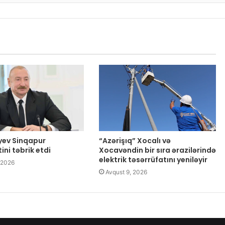
iyev Sinqapur
“Azərişıq” Xocalı və
ini təbrik etdi
Xocavəndin bir sıra ərazilərində
elektrik təsərrüfatını yeniləyir
 2026
Avqust 9, 2026