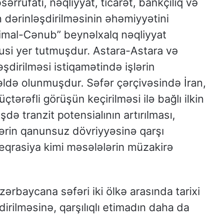
ərrüfatı, nəqliyyat, ticarət, bankçılıq və
 dərinləşdirilməsinin əhəmiyyətini
Şimal-Cənub” beynəlxalq nəqliyyat
üsusi yer tutmuşdur. Astara-Astara və
əşdirilməsi istiqamətində işlərin
 əldə olunmuşdur. Səfər çərçivəsində İran,
ərəfli görüşün keçirilməsi ilə bağlı ilkin
də tranzit potensialının artırılması,
ərin qanunsuz dövriyyəsinə qarşı
teqrasiya kimi məsələlərin müzakirə
rbaycana səfəri iki ölkə arasında tarixi
rilməsinə, qarşılıqlı etimadın daha da