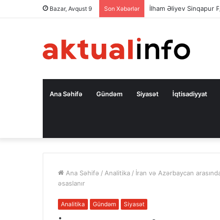
İlham Əliyev Sinqapur P
Bazar, Avqust 9
Son Xəbərlər
Ana Səhifə
Gündəm
Siyasət
İqtisadiyyat
Ana Səhifə
/
Analitika
/
İran və Azərbaycan arasında
əsaslanır
Analitika
Gündəm
Siyasət