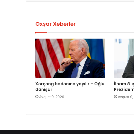
Oxşar Xəbərlər
Xərçəng bədəninə yayılır – Oğlu
İlham Əl
danışdı
Prezident
Avqust 9, 2026
Avqust 9,