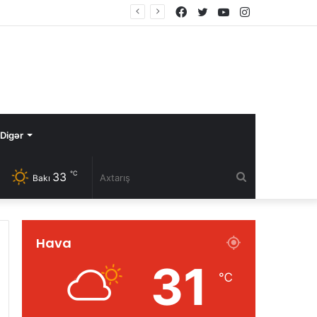
Facebook
Twitter
YouTube
Instagram
Digər
℃
33
Axtarış
Bakı
Hava
31
℃