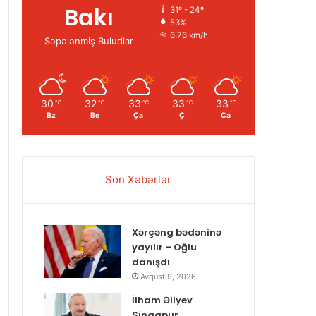
Bakı
31º - 24º
53%
6.76 km/h
Səpələnmiş Buludlar
30
32
33
33
33
℃
℃
℃
℃
℃
Bz
Be
Ça
Ç
Ca
Son Xəbərlər
Xərçəng bədəninə
yayılır – Oğlu
danışdı
Avqust 9, 2026
İlham Əliyev
Sinqapur