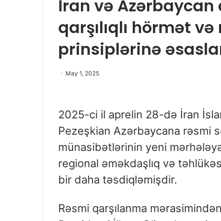
İran və Azərbaycan
qarşılıqlı hörmət v
prinsiplərinə əsasla
May 1, 2025
2025-ci il aprelin 28-də İran İ
Pezeşkian Azərbaycana rəsmi sə
münasibətlərinin yeni mərhələ
regional əməkdaşlıq və təhlükəsi
bir daha təsdiqləmişdir.
Rəsmi qarşılanma mərasimindən