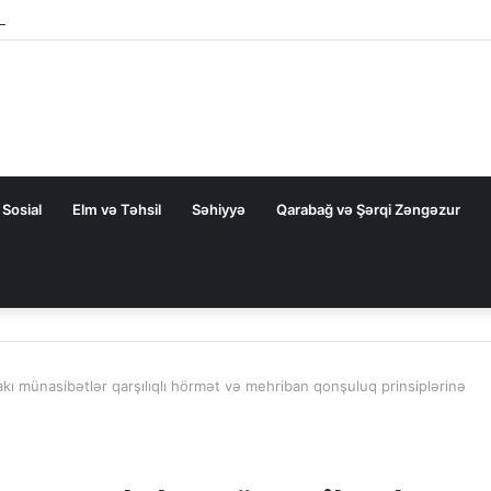
rezidentini təbrik etdi
Sosial
Elm və Təhsil
Səhiyyə
Qarabağ və Şərqi Zəngəzur
kı münasibətlər qarşılıqlı hörmət və mehriban qonşuluq prinsiplərinə