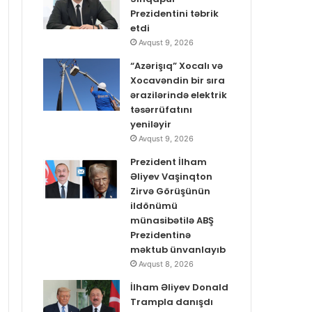
Prezidentini təbrik
etdi
Avqust 9, 2026
“Azərişıq” Xocalı və
Xocavəndin bir sıra
ərazilərində elektrik
təsərrüfatını
yeniləyir
Avqust 9, 2026
Prezident İlham
Əliyev Vaşinqton
Zirvə Görüşünün
ildönümü
münasibətilə ABŞ
Prezidentinə
məktub ünvanlayıb
Avqust 8, 2026
İlham Əliyev Donald
Trampla danışdı