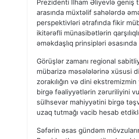
Prezidenti İlham Əliyevlə geniş t
arasında müxtəlif sahələrdə əm
perspektivləri ətrafında fikir mü
ikitərəfli münasibətlərin qarşıl
əməkdaşlıq prinsipləri əsasında 
Görüşlər zamanı regional sabitli
mübarizə məsələlərinə xüsusi diq
zorakılığın və dini ekstremizmin
birgə fəaliyyətlərin zəruriliyini 
sülhsevər mahiyyətini birgə təşvi
uzaq tutmağı vacib hesab etdiklə
Səfərin əsas gündəm mövzuların