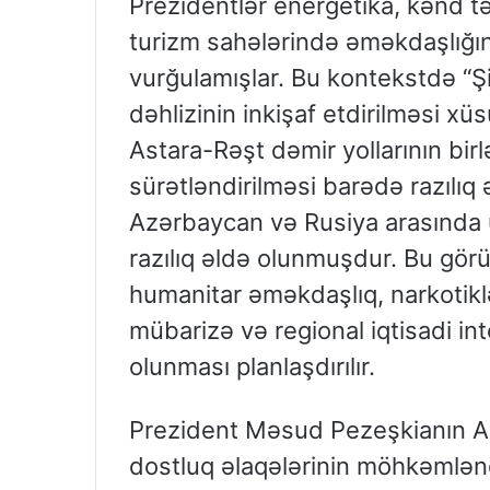
Prezidentlər energetika, kənd təs
turizm sahələrində əməkdaşlığın
vurğulamışlar. Bu kontekstdə “
dəhlizinin inkişaf etdirilməsi x
Astara-Rəşt dəmir yollarının birl
sürətləndirilməsi barədə razılıq
Azərbaycan və Rusiya arasında üçt
razılıq əldə olunmuşdur. Bu görüş
humanitar əməkdaşlıq, narkotikl
mübarizə və regional iqtisadi in
olunması planlaşdırılır.
Prezident Məsud Pezeşkianın Azə
dostluq əlaqələrinin möhkəmləndi