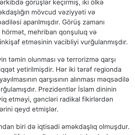
ərkibdə görüşlər keçirmiş, iki ölkə
əkdaşlığın mövcud vəziyyəti və
badiləsi aparılmışdır. Görüş zamanı
ıqlı hörmət, mehriban qonşuluq və
inkişaf etməsinin vacibliyi vurğulanmışdır.
yin təmin olunması və terrorizmə qarşı
qət yetirilmişdir. Hər iki tərəf regionda
 yayılmasının qarşısının alınması məqsədilə
vurğulamışdır. Prezidentlər İslam dininin
q etməyi, gəncləri radikal fikirlərdən
rini qeyd etmişlər.
dan biri də iqtisadi əməkdaşlıq olmuşdur.