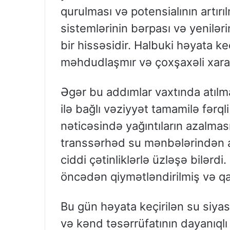
qurulması və potensialının artırıl
sistemlərinin bərpası və yeniləri
bir hissəsidir. Halbuki həyata ke
məhdudlaşmır və çoxşaxəli xarak
Əgər bu addımlar vaxtında atılma
ilə bağlı vəziyyət tamamilə fərqli o
nəticəsində yağıntıların azalmas
transsərhəd su mənbələrindən a
ciddi çətinliklərlə üzləşə bilərdi
öncədən qiymətləndirilmiş və qa
Bu gün həyata keçirilən su siya
və kənd təsərrüfatının dayanıqlı 