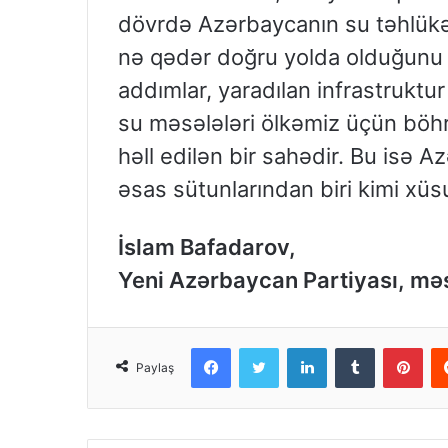
dövrdə Azərbaycanın su təhlükəs
nə qədər doğru yolda olduğunu b
addımlar, yaradılan infrastrukt
su məsələləri ölkəmiz üçün böhra
həll edilən bir sahədir. Bu isə 
əsas sütunlarından biri kimi xüs
İslam Bafadarov,
Yeni Azərbaycan Partiyası, mə
Facebook
Twitter
LinkedIn
Tumblr
Pinterest
Paylaş