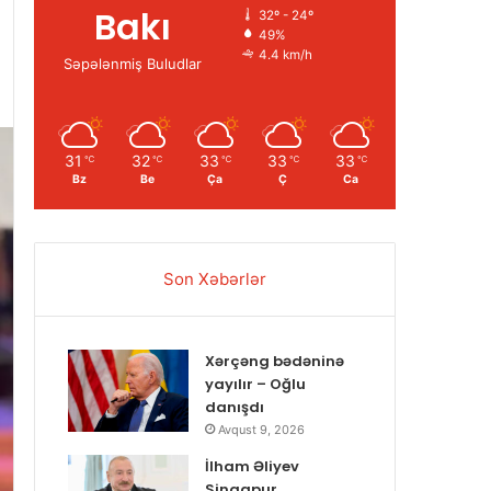
Bakı
32º - 24º
49%
4.4 km/h
Səpələnmiş Buludlar
31
32
33
33
33
℃
℃
℃
℃
℃
Bz
Be
Ça
Ç
Ca
Son Xəbərlər
Xərçəng bədəninə
yayılır – Oğlu
danışdı
Avqust 9, 2026
İlham Əliyev
Sinqapur