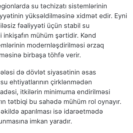
regionlarda su təchizatı sistemlərinin
yyətinin yüksəldilməsinə xidmət edir. Eyni
əsiz fəaliyyəti üçün stabil su
i inkişafın mühüm şərtidir. Kənd
emlərinin modernləşdirilməsi ərzaq
məsinə birbaşa töhfə verir.
ləsi də dövlət siyasətinin əsas
 su ehtiyatlarının çirklənmədən
fadəsi, itkilərin minimuma endirilməsi
ın tətbiqi bu sahədə mühüm rol oynayır.
şəkildə aparılması isə idarəetmədə
olunmasına imkan yaradır.