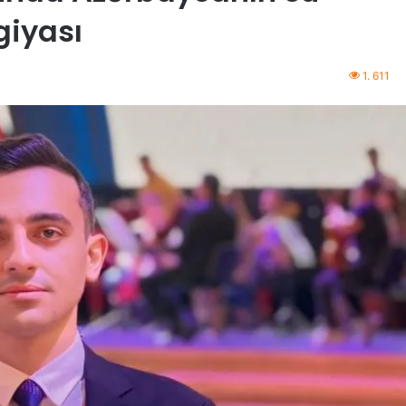
giyası
1. 611