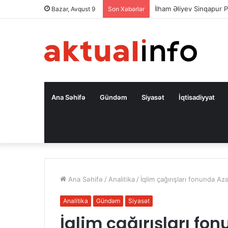
İlham Əliyev Sinqapur P
Bazar, Avqust 9
Son Xəbərlər
Ana Səhifə
Gündəm
Siyasət
İqtisadiyyat
Ana Səhifə
/
Analitika
/
İqlim çağırışları fonunda Az
Analitika
Gündəm
Siyasət
İqlim çağırışları f