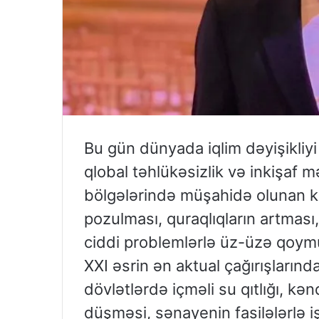
Bu gün dünyada iqlim dəyişikliyi
qlobal təhlükəsizlik və inkişaf m
bölgələrində müşahidə olunan kəs
pozulması, quraqlıqların artması,
ciddi problemlərlə üz-üzə qoymu
XXI əsrin ən aktual çağırışlarından
dövlətlərdə içməli su qıtlığı, kə
düşməsi, sənayenin fasilələrlə i