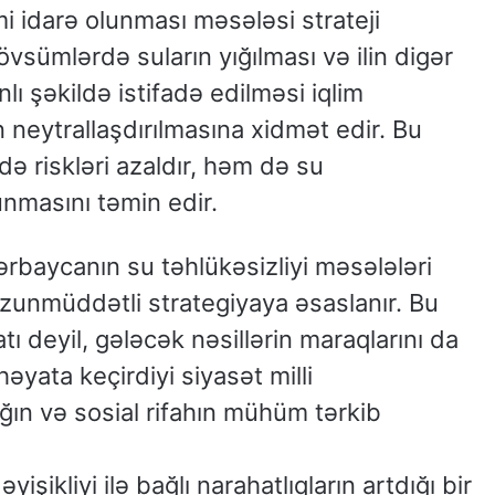
i idarə olunması məsələsi strateji
vsümlərdə suların yığılması və ilin digər
lı şəkildə istifadə edilməsi iqlim
in neytrallaşdırılmasına xidmət edir. Bu
ə riskləri azaldır, həm də su
unmasını təmin edir.
ərbaycanın su təhlükəsizliyi məsələləri
zunmüddətli strategiyaya əsaslanır. Bu
ı deyil, gələcək nəsillərin maraqlarını da
əyata keçirdiyi siyasət milli
lığın və sosial rifahın mühüm tərkib
işikliyi ilə bağlı narahatlıqların artdığı bir