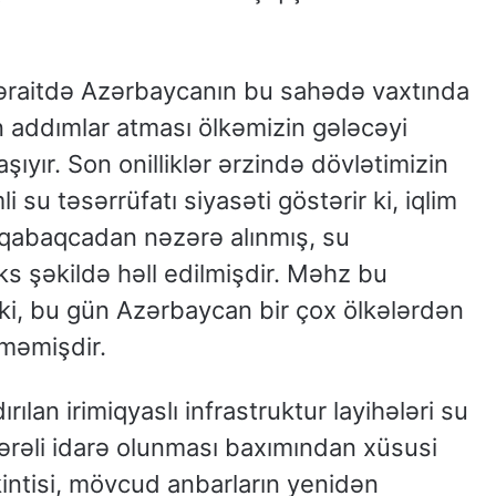
əraitdə Azərbaycanın bu sahədə vaxtında
 addımlar atması ölkəmizin gələcəyi
yır. Son onilliklər ərzində dövlətimizin
i su təsərrüfatı siyasəti göstərir ki, iqlim
ər qabaqcadan nəzərə alınmış, su
ks şəkildə həll edilmişdir. Məhz bu
 ki, bu gün Azərbaycan bir çox ölkələrdən
şməmişdir.
rılan irimiqyaslı infrastruktur layihələri su
ərəli idarə olunması baxımından xüsusi
ikintisi, mövcud anbarların yenidən