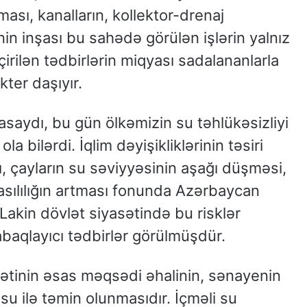
ması, kanalların, kollektor-drenaj
nin inşası bu sahədə görülən işlərin yalnız
çirilən tədbirlərin miqyası sadalananlarla
ter daşıyır.
saydı, bu gün ölkəmizin su təhlükəsizliyi
la bilərdi. İqlim dəyişikliklərinin təsiri
ı, çayların su səviyyəsinin aşağı düşməsi,
sılılığın artması fonunda Azərbaycan
. Lakin dövlət siyasətində bu risklər
baqlayıcı tədbirlər görülmüşdür.
sətinin əsas məqsədi əhalinin, sənayenin
su ilə təmin olunmasıdır. İçməli su