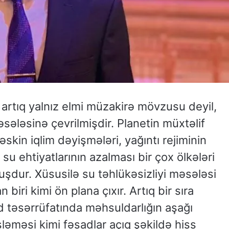
 artıq yalnız elmi müzakirə mövzusu deyil,
əsələsinə çevrilmişdir. Planetin müxtəlif
kin iqlim dəyişmələri, yağıntı rejiminin
 su ehtiyatlarının azalması bir çox ölkələri
şdur. Xüsusilə su təhlükəsizliyi məsələsi
 biri kimi ön plana çıxır. Artıq bir sıra
nd təsərrüfatında məhsuldarlığın aşağı
şləməsi kimi fəsadlar açıq şəkildə hiss