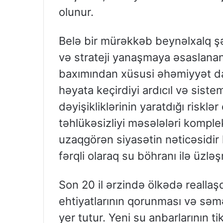
olunur.
Belə bir mürəkkəb beynəlxalq ş
və strateji yanaşmaya əsaslanan
baxımından xüsusi əhəmiyyət daşı
həyata keçirdiyi ardıcıl və sisteml
dəyişikliklərinin yaratdığı riskl
təhlükəsizliyi məsələləri komple
uzaqgörən siyasətin nəticəsidir
fərqli olaraq su böhranı ilə üzlə
Son 20 il ərzində ölkədə reallaşdı
ehtiyatlarının qorunması və səm
yer tutur. Yeni su anbarlarının t