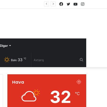
Facebook
Twitter
YouTube
Instagram
Digər
℃
33
Axtarış
Bakı
Hava
32
℃