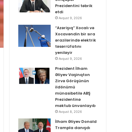
Prezidentini təbrik
etdi
Avqust 9, 2026
“Azərişıq” Xocalı və
Xocavəndin bir sıra
ərazilərində elektrik
təsərrüfatını
yeniləyir
Avqust 9, 2026
Prezident İlham
Əliyev Vaşinqton
Zirvə Görüşünün
ildönümü
münasibətilə ABŞ
Prezidentinə
məktub ünvanlayıb
Avqust 8, 2026
İlham Əliyev Donald
Trampla danışdı