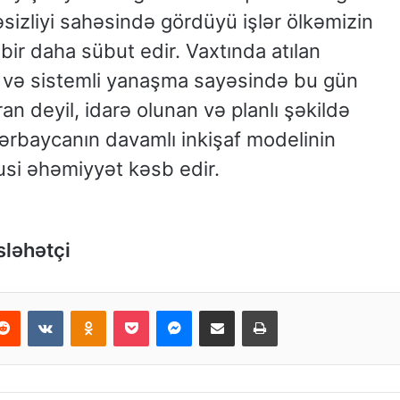
izliyi sahəsində gördüyü işlər ölkəmizin
ir daha sübut edir. Vaxtında atılan
ur və sistemli yanaşma sayəsində bu gün
n deyil, idarə olunan və planlı şəkildə
Azərbaycanın davamlı inkişaf modelinin
usi əhəmiyyət kəsb edir.
sləhətçi
Reddit
VKontakte
Odnoklassniki
Pocket
Messenger
Email ilə paylaş
Print