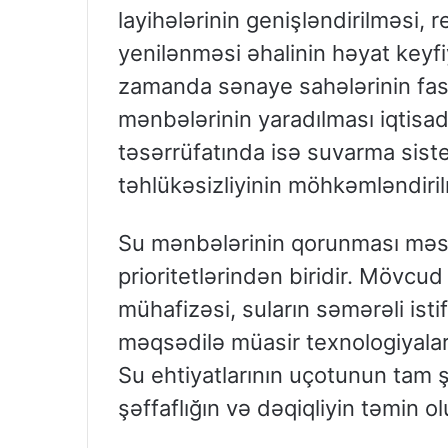
layihələrinin genişləndirilməsi, 
yenilənməsi əhalinin həyat keyfi
zamanda sənaye sahələrinin fasil
mənbələrinin yaradılması iqtisad
təsərrüfatında isə suvarma sist
təhlükəsizliyinin möhkəmləndiril
Su mənbələrinin qorunması məsə
prioritetlərindən biridir. Mövcud
mühafizəsi, suların səmərəli isti
məqsədilə müasir texnologiyalar
Su ehtiyatlarının uçotunun tam 
şəffaflığın və dəqiqliyin təmin 