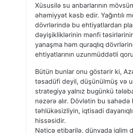
Xüsusilə su anbarlarının mövsüm
əhəmiyyət kəsb edir. Yağıntılı mö
dövrlərində bu ehtiyatlardan plan
dəyişikliklərinin mənfi təsirlərin
yanaşma həm quraqlıq dövrlərind
ehtiyatlarının uzunmüddətli qor
Bütün bunlar onu göstərir ki, Az
təsadüfi deyil, düşünülmüş və u
strategiya yalnız bugünkü tələbat
nəzərə alır. Dövlətin bu sahədə h
təhlükəsizliyin, iqtisadi dayanıq
hissəsidir.
Nəticə etibarilə, dünyada iqlim dəy