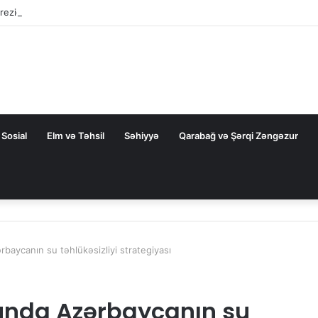
rezidentini təbrik etdi
Sosial
Elm və Təhsil
Səhiyyə
Qarabağ və Şərqi Zəngəzur
ərbaycanın su təhlükəsizliyi strategiyası
onunda Azərbaycanın su