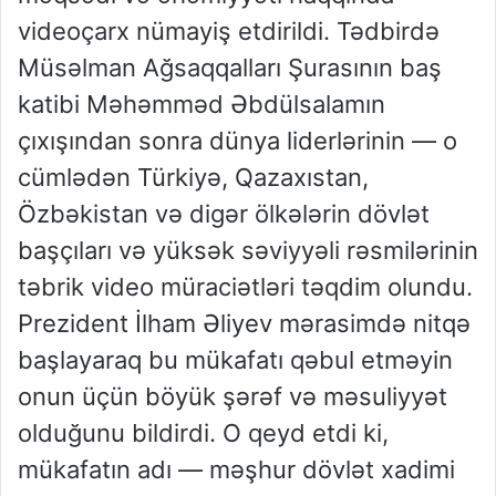
videoçarx nümayiş etdirildi. Tədbirdə
Müsəlman Ağsaqqalları Şurasının baş
katibi Məhəmməd Əbdülsalamın
çıxışından sonra dünya liderlərinin — o
cümlədən Türkiyə, Qazaxıstan,
Özbəkistan və digər ölkələrin dövlət
başçıları və yüksək səviyyəli rəsmilərinin
təbrik video müraciətləri təqdim olundu.
Prezident İlham Əliyev mərasimdə nitqə
başlayaraq bu mükafatı qəbul etməyin
onun üçün böyük şərəf və məsuliyyət
olduğunu bildirdi. O qeyd etdi ki,
mükafatın adı — məşhur dövlət xadimi