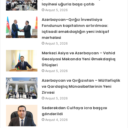
layihəsi uğurla başa çatıb
Avqust 5, 2026
Azərbaycan–Qırğız İnvestisiya
Fondunun kapitalının artırılması:
iqtisadi əməkdaşlığın yeni inkişaf
mərhələsi
Avqust 5, 2026
Mərkəzi Asiya və Azərbaycan – Vahid
Geosiyasi Məkanda Yeni Əməkdaşlıq
Üfüqləri
Avqust 5, 2026
Azərbaycan və Qırğızıstan – Müttəfiqlik
və Qardaşlıq Münasibətlərinin Yeni
Zirvəsi
Avqust 5, 2026
Sədərəkdən Culfaya icra başçısı
göndərildi
Avqust 4, 2026