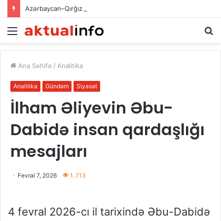
Azərbaycan–Qırğız İnvestisiya Fondunun kapitalının artırılması: iqtisadi əməkdaşlığın yeni inkişaf mərhələsi
Menu
A
Ana Səhifə
/
Analitika
Analitika
Gündəm
Siyasət
İlham Əliyevin Əbu-
Dabidə insan qardaşlığı
mesajları
Fevral 7, 2026
1. 713
4 fevral 2026-cı il tarixində Əbu-Dabidə