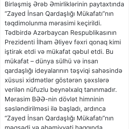
Birləşmiş Ərəb Əmirliklərinin paytaxtında
“Zayed İnsan Qardaşlığı Mükafatı”nın
təqdimolunma mərasimi keçirildi.
Tədbirdə Azərbaycan Respublikasının
Prezidenti İlham Əliyev fəxri qonaq kimi
iştirak etdi və mükafat qəbul etdi. Bu
mükafat – dünya sülhü və insan
qardaşlığı ideyalarının təşviqi sahəsində
xüsusi xidmətlər göstərən şəxslərə
verilən nüfuzlu beynəlxalq tanınmadır.
Mərasim BƏƏ-nin dövlət himninin
səsləndirilməsi ilə başladı, ardınca
“Zayed İnsan Qardaşlığı Mükafatı”nın
məqsədi və əhəmiyyəti haqqında