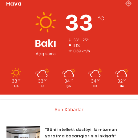
Hava
33
℃
Bakı
33º - 25º
51%
0.69 km/h
Açıq səma
33
33
34
34
32
℃
℃
℃
℃
℃
Ca
C
Şb
Bz
Be
Son Xəbərlər
“Süni intellekt dəstəyi ilə məzmun
yaratma bacarıqlarının inkişafı”