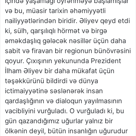
içində yaşamağı öyrənməyə başlamışlar
və bu, müasir tarixin əhəmiyyətli
nailiyyətlərindən biridir. Əliyev qeyd etdi
ki, sülh, qarşılıqlı hörmət və birgə
əməkdaşlıq gələcək nəsillər üçün daha
sabit və firavan bir regionun bünövrəsini
qoyur. Çıxışının yekununda Prezident
İlham Əliyev bir daha mükafat üçün
təşəkkürünü bildirdi və dünya
ictimaiyyətinə səslənərək insan
qardaşlığının və dialoqun yayılmasının
vacibliyini vurğuladı. O vurğuladı ki, bu
gün qazandığımız uğurlar yalnız bir
ölkənin deyil, bütün insanlığın uğurudur