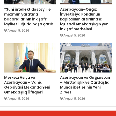
“Süni intellekt dəstəyi ilə
Azərbaycan–Qırğız
məzmun yaratma
İnvestisiya Fondunun
bacarıqlarının inkişafı”
kapitalının artırılması:
layihəsi uğurla başa çatıb
iqtisadi əməkdaşlığın yeni
inkişaf mərhələsi
Avqust 5, 2026
Avqust 5, 2026
Mərkəzi Asiya və
Azərbaycan və Qırğızıstan
Azərbaycan – Vahid
– Müttəfiqlik və Qardaşlıq
Geosiyasi Məkanda Yeni
Münasibətlərinin Yeni
Əməkdaşlıq Üfüqləri
Zirvəsi
Avqust 5, 2026
Avqust 5, 2026