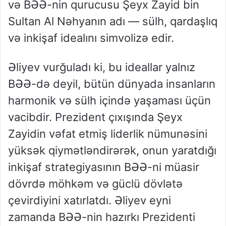
və BƏƏ-nin qurucusu Şeyx Zayid bin
Sultan Al Nəhyanın adı — sülh, qardaşlıq
və inkişaf idealını simvolizə edir.
Əliyev vurğuladı ki, bu ideallar yalnız
BƏƏ-də deyil, bütün dünyada insanların
harmonik və sülh içində yaşaması üçün
vacibdir. Prezident çıxışında Şeyx
Zayidin vəfat etmiş liderlik nümunəsini
yüksək qiymətləndirərək, onun yaratdığı
inkişaf strategiyasının BƏƏ-ni müasir
dövrdə möhkəm və güclü dövlətə
çevirdiyini xatırlatdı. Əliyev eyni
zamanda BƏƏ-nin hazırkı Prezidenti