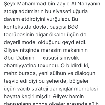
Şeyx Məhəmməd bin Zayid Al Nəhyanın
atdığı addımların bu siyasəti uğurla
davam etdirdiyini vurğuladı. Bu
kontekstdə dövlət başçısı BƏƏ
təcrübəsinin digər ölkələr üçün də
dəyərli model olduğunu qeyd etdi.
Əliyev nitqində mərasim məkanının —
Əbu-Dabinin — xüsusi simvolik
əhəmiyyətinə toxundu. O bildirdi ki,
məhz burada, yəni sülhün və dialoqun
təşviq edildiyi bu şəhərdə, bölgələr
üçün vacib strateji danışıqlar mərhələsi
həyata keçirilmişdir. Əliyev həmin
danışıqların sonda ölkələr arasında sülh