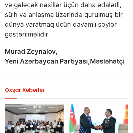
və gələcək nəsillər üçün daha ədalətli,
sülh və anlaşma üzərində qurulmuş bir
dünya yaratmaq üçün davamlı səylər
göstərilməlidir
Murad Zeynalov,
Yeni Azərbaycan Partiyası,Məsləhətçi
Oxşar Xəbərlər