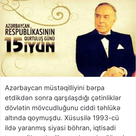
Azərbaycan müstəqilliyini bərpa
etdikdən sonra qarşılaşdığı çətinliklər
dövlətin mövcudluğunu ciddi təhlükə
altında qoymuşdu. Xüsusilə 1993-cü
ildə yaranmış siyasi böhran, iqtisadi