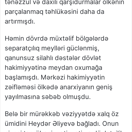
tənəzzül və daxili qarşıdurmalar ölkənin
parçalanmaq təhlükəsini daha da
artırmışdı.
Həmin dövrdə müxtəlif bölgələrdə
separatçılıq meylləri güclənmiş,
qanunsuz silahlı dəstələr dövlət
hakimiyyətinə meydan oxumağa
başlamışdı. Mərkəzi hakimiyyətin
zəifləməsi ölkədə anarxiyanın geniş
yayılmasına səbəb olmuşdu.
Belə bir mürəkkəb vəziyyətdə xalq öz
ümidini Heydər Əliyevə bağladı. Onun