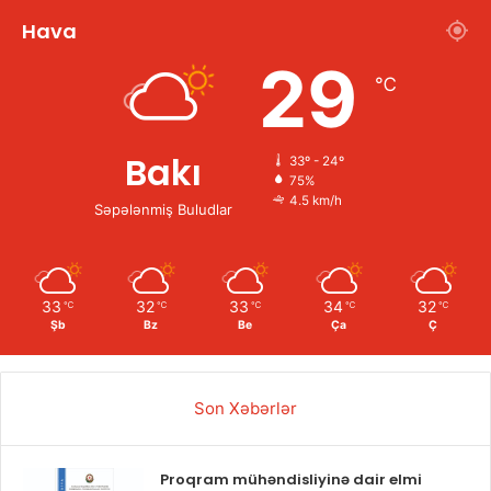
Hava
29
℃
Bakı
33º - 24º
75%
4.5 km/h
Səpələnmiş Buludlar
33
32
33
34
32
℃
℃
℃
℃
℃
Şb
Bz
Be
Ça
Ç
Son Xəbərlər
Proqram mühəndisliyinə dair elmi