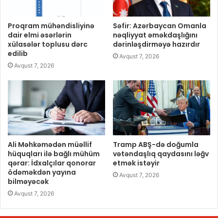
Proqram mühəndisliyinə
Səfir: Azərbaycan Omanla
dair elmi əsərlərin
nəqliyyat əməkdaşlığını
xülasələr toplusu dərc
dərinləşdirməyə hazırdır
edilib
Avqust 7, 2026
Avqust 7, 2026
Ali Məhkəmədən müəllif
Tramp ABŞ-də doğumla
hüquqları ilə bağlı mühüm
vətəndaşlıq qaydasını ləğv
qərar: İdxalçılar qonorar
etmək istəyir
ödəməkdən yayına
Avqust 7, 2026
bilməyəcək
Avqust 7, 2026