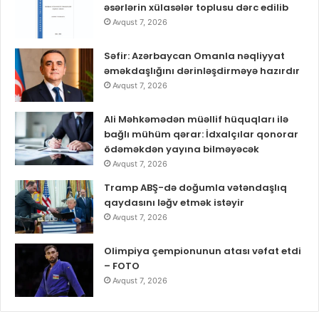
əsərlərin xülasələr toplusu dərc edilib
Avqust 7, 2026
Səfir: Azərbaycan Omanla nəqliyyat
əməkdaşlığını dərinləşdirməyə hazırdır
Avqust 7, 2026
Ali Məhkəmədən müəllif hüquqları ilə
bağlı mühüm qərar: İdxalçılar qonorar
ödəməkdən yayına bilməyəcək
Avqust 7, 2026
Tramp ABŞ-də doğumla vətəndaşlıq
qaydasını ləğv etmək istəyir
Avqust 7, 2026
Olimpiya çempionunun atası vəfat etdi
– FOTO
Avqust 7, 2026