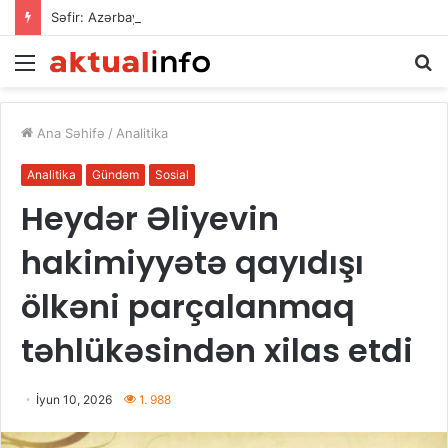
Səfir: Azərbaycan Omanla nəqliyyat əməkdaşlığını dərinləşdirməyə hazırdır
Menu
A
Ana Səhifə
/
Analitika
Analitika
Gündəm
Sosial
Heydər Əliyevin
hakimiyyətə qayıdışı
ölkəni parçalanmaq
təhlükəsindən xilas etdi
İyun 10, 2026
1. 988