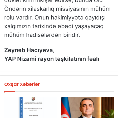
dövlət kimi inkişaf edirsə, bunda Ulu
Öndərin xilaskarlıq missiyasının mühüm
rolu vardır. Onun hakimiyyətə qayıdışı
xalqımızın tarixində əbədi yaşayacaq
mühüm hadisələrdən biridir.
Zeynəb Hacıyeva,
YAP Nizami rayon təşkilatının fəalı
Oxşar Xəbərlər