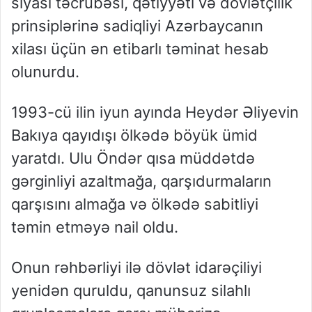
siyasi təcrübəsi, qətiyyəti və dövlətçilik
prinsiplərinə sadiqliyi Azərbaycanın
xilası üçün ən etibarlı təminat hesab
olunurdu.
1993-cü ilin iyun ayında Heydər Əliyevin
Bakıya qayıdışı ölkədə böyük ümid
yaratdı. Ulu Öndər qısa müddətdə
gərginliyi azaltmağa, qarşıdurmaların
qarşısını almağa və ölkədə sabitliyi
təmin etməyə nail oldu.
Onun rəhbərliyi ilə dövlət idarəçiliyi
yenidən quruldu, qanunsuz silahlı