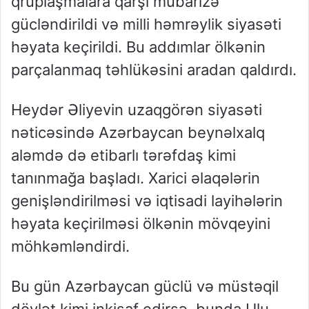
qruplaşmalara qarşı mübarizə
gücləndirildi və milli həmrəylik siyasəti
həyata keçirildi. Bu addımlar ölkənin
parçalanmaq təhlükəsini aradan qaldırdı.
Heydər Əliyevin uzaqgörən siyasəti
nəticəsində Azərbaycan beynəlxalq
aləmdə də etibarlı tərəfdaş kimi
tanınmağa başladı. Xarici əlaqələrin
genişləndirilməsi və iqtisadi layihələrin
həyata keçirilməsi ölkənin mövqeyini
möhkəmləndirdi.
Bu gün Azərbaycan güclü və müstəqil